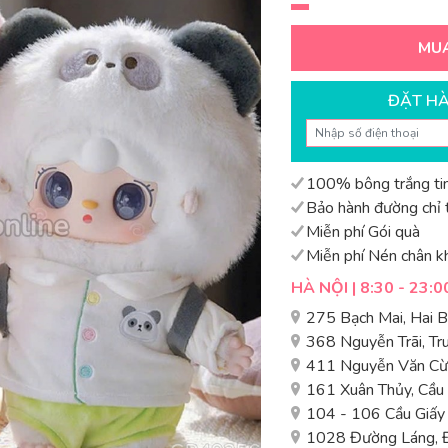
MU
ĐẶT H
100% bông trắng tin
Bảo hành đường chỉ t
Miễn phí Gói quà
Miễn phí Nén chân k
HÀ NỘI | 8:30 - 23:0
275 Bạch Mai, Hai 
368 Nguyễn Trãi, T
411 Nguyễn Văn Cừ,
161 Xuân Thủy, Cầu
104 - 106 Cầu Giấy
1028 Đường Láng, 