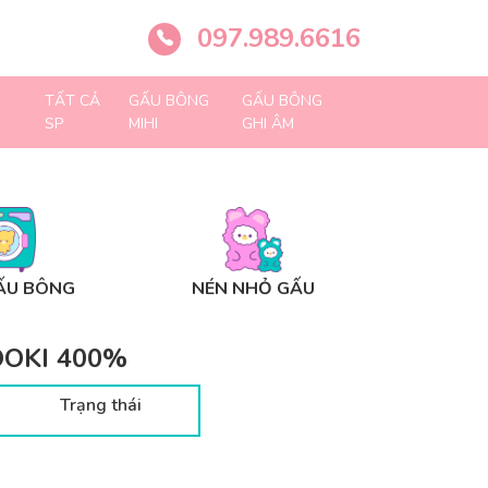
097.989.6616
TẤT CẢ
GẤU BÔNG
GẤU BÔNG
SP
MIHI
GHI ÂM
ẤU BÔNG
NÉN NHỎ GẤU
OOKI 400%
Trạng thái