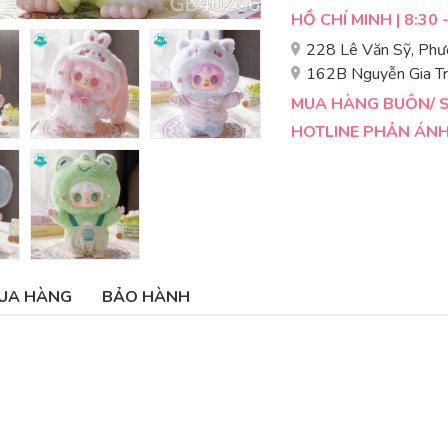
HỒ CHÍ MINH | 8:30 
228 Lê Văn Sỹ, Phư
162B Nguyễn Gia Tr
MUA HÀNG BUÔN/ SỈ
HOTLINE PHẢN ÁNH 
UA HÀNG
BẢO HÀNH