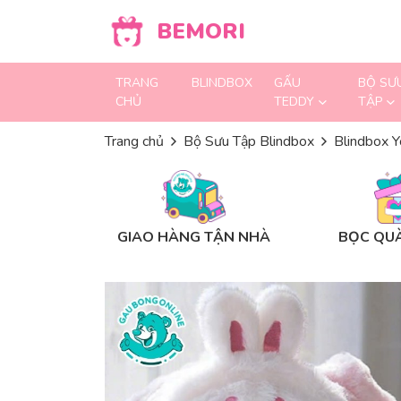
Skip to content
BEMORI
TRANG
BLINDBOX
GẤU
BỘ SƯ
CHỦ
TEDDY
TẬP
Trang chủ
Bộ Sưu Tập Blindbox
Blindbox 
GIAO HÀNG TẬN NHÀ
BỌC QUÀ