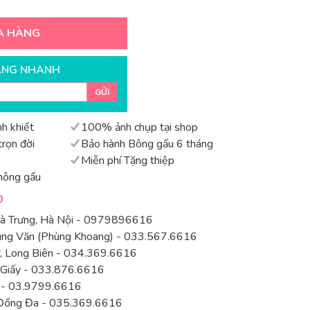
A HÀNG
ÀNG NHANH
GỬI
h khiết
100% ảnh chụp tại shop
rọn đời
Bảo hành Bông gấu 6 tháng
Miễn phí Tặng thiệp
hông gấu
0
Bà Trưng, Hà Nội - 0979896616
rung Văn (Phùng Khoang) - 033.567.6616
 Long Biên - 034.369.6616
 Giấy - 033.876.6616
 - 03.9799.6616
Đống Đa - 035.369.6616