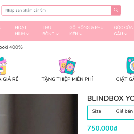
U
HOẠT
THÚ
GỐI BÔNG & PHỤ
GÓC CỦA
HÌNH
BÔNG
KIỆN
GẤU
Yooki 400%
 GIÁ RẺ
TẶNG THIỆP MIỄN PHÍ
GIẶT G
BLINDBOX Y
Size
Giá bán
750.000
₫