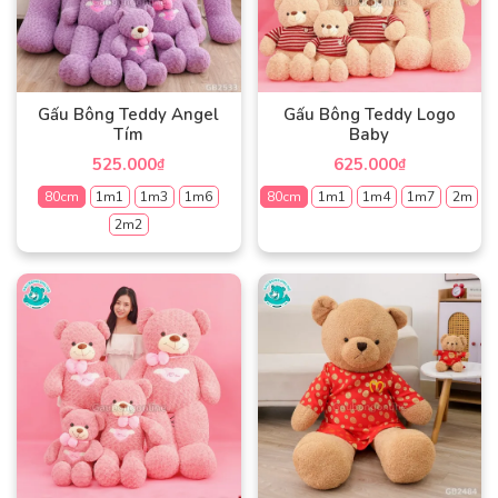
Gấu Bông Teddy Angel
Gấu Bông Teddy Logo
Tím
Baby
525.000
625.000
₫
₫
80cm
1m1
1m3
1m6
80cm
1m1
1m4
1m7
2m
2m2
Sản
phẩm
Sản
này
phẩm
có
này
nhiều
có
biến
nhiều
thể.
biến
Các
thể.
tùy
Các
chọn
tùy
có
chọn