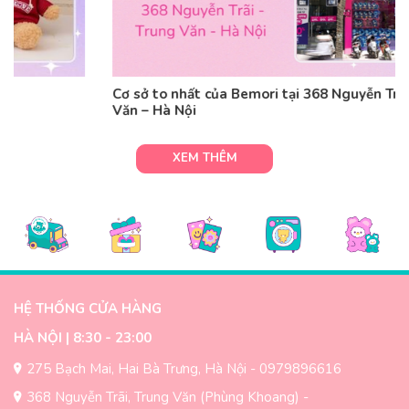
Cơ sở to nhất của Bemori tại 368 Nguyễn Trãi – Trung
Văn – Hà Nội
XEM THÊM
HỆ THỐNG CỬA HÀNG
HÀ NỘI | 8:30 - 23:00
275 Bạch Mai, Hai Bà Trưng, Hà Nội - 0979896616
368 Nguyễn Trãi, Trung Văn (Phùng Khoang) -