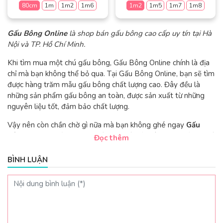
trang
80cm
1m
1m2
1m6
1m2
1m5
1m7
1m8
trên
sản
trang
Sản
Sản
phẩm
sản
Gấu Bông Online
là shop bán gấu bông cao cấp uy tín tại Hà
phẩm
phẩm
phẩm
Nội và TP. Hồ Chí Minh.
này
này
có
có
Khi tìm mua một chú gấu bông, Gấu Bông Online chính là địa
nhiều
nhiều
chỉ mà bạn không thể bỏ qua. Tại Gấu Bông Online, bạn sẽ tìm
biến
biến
được hàng trăm mẫu gấu bông chất lượng cao. Đây đều là
thể.
thể.
những sản phẩm gấu bông an toàn, được sản xuất từ những
Các
Các
nguyên liệu tốt, đảm bảo chất lượng.
tùy
tùy
chọn
chọn
Vậy nên còn chần chờ gì nữa mà bạn không ghé ngay
Gấu
có
có
Bông Online
để chọn cho mình 1 chú gấu bông cao cấp ưng ý
Đọc thêm
thể
thể
thôi nào!
được
được
BÌNH LUẬN
chọn
chọn
trên
trên
0
trang
trang
sản
sản
phẩm
phẩm