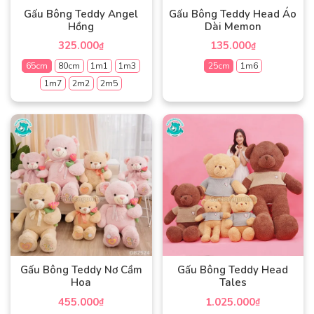
thể
có
Gấu Bông Teddy Angel
Gấu Bông Teddy Head Áo
được
thể
Hồng
Dài Memon
chọn
được
325.000
135.000
₫
₫
trên
chọn
trang
65cm
80cm
1m1
1m3
25cm
1m6
trên
sản
trang
1m7
2m2
2m5
Sản
phẩm
sản
phẩm
Sản
phẩm
này
phẩm
có
này
nhiều
có
biến
nhiều
thể.
biến
Các
thể.
tùy
Các
chọn
tùy
có
chọn
thể
có
Gấu Bông Teddy Nơ Cầm
Gấu Bông Teddy Head
được
thể
Hoa
Tales
chọn
được
455.000
1.025.000
₫
₫
trên
chọn