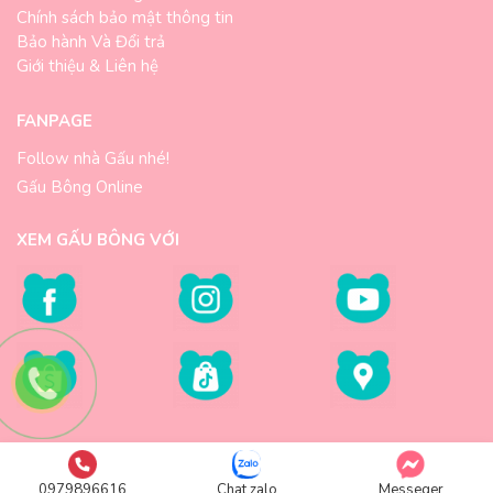
Chính sách bảo mật thông tin
Bảo hành Và Đổi trả
Giới thiệu & Liên hệ
FANPAGE
Follow nhà Gấu nhé!
Gấu Bông Online
XEM GẤU BÔNG VỚI
Cậu bé Shin bút chì mặc quần hình voi thật ngộ nghĩnh
Bài viết trên đây của Gấu bông online đã chia sẻ giúp bạn hiểu
thêm về ý nghĩa của gấu bông Shin và giúp bạn biết thêm về
một số loại gấu bông cậu bé Shin đang bán chạy ở Hà Nội.
Bạn đang muốn tìm mua cho con bạn một cậu bé bút chì Shin
©2012 – 2025
Gaubongonline.vn
nhưng không biết chọn kiểu gì cho phù hợp với lứa tuổi của con
0979896616
Chat zalo
Messeger