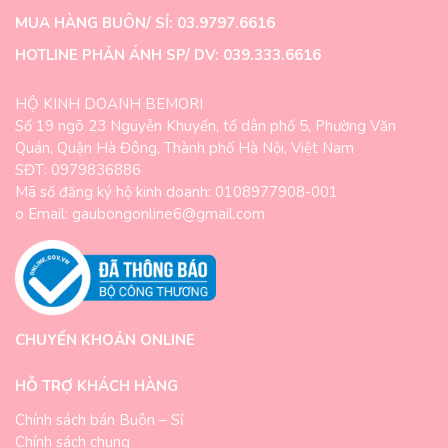
cậu bé Shin bằng gấu bông
với những biểu cảm sắc thái trên
MUA HÀNG BUÔN/ SỈ: 03.9797.6616
khuôn mặt thật bật cười. Khi tâm trạng bạn không được vui thì
em gấu bông cậu bé bút chì này sẽ làm bạn trở nên vui vẻ hơn
HOTLINE PHẢN ÁNH SP/ DV: 039.333.6616
trong những giờ mệt mỏi.
HỘ KINH DOANH BEMORI
Số 19 ngõ 23 Nguyễn Khuyến, tổ dân phố 5, Phường Văn
Hot! Lộ hàng loạt ảnh sexy của cậu bé Shin nhà gấu nè!
Quán, Quận Hà Đông, Thành phố Hà Nội, Việt Nam
>>> Xem chi tiết sản phẩm:
Shin gấu bông mặc áo tắm
SĐT: 0979836886
Gấu bông Shinosuke voi
Mã số đăng ký hộ kinh doanh: 0108977908-001
o Email: gaubongonline6@gmail.com
Gấu bông Shin Hà Nội đang được tất cả mọi lứa tuổi yêu thích.
Phim hoạt hình cậu bé bút chì Shin với nhân vật cậu bé
Shinosuke ngỗ nghịch, lém lỉnh. Với kiểu dáng này, khuôn mặt
cậu đang khó chịu, đôi mắt híp nhỏ, kết hợp thêm chiếc quần
hình con voi trông gấu bông Shinosuke thật cute làm sao.
CHUYỂN KHOẢN ONLINE
HỖ TRỢ KHÁCH HÀNG
Chính sách bán Buôn – Sỉ
Chính sách chung