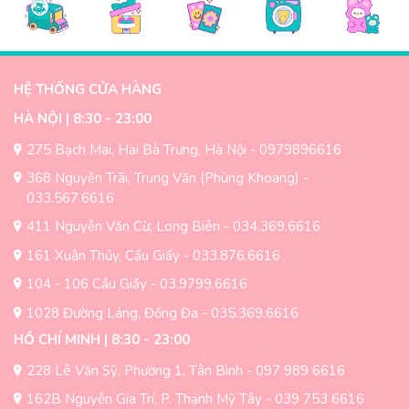
HỆ THỐNG CỬA HÀNG
HÀ NỘI | 8:30 - 23:00
275 Bạch Mai, Hai Bà Trưng, Hà Nội - 0979896616
368 Nguyễn Trãi, Trung Văn (Phùng Khoang) -
033.567.6616
411 Nguyễn Văn Cừ, Long Biên - 034.369.6616
161 Xuân Thủy, Cầu Giấy - 033.876.6616
Shin cosplay pikachu ngơ ngác
104 - 106 Cầu Giấy - 03.9799.6616
Cậu bé bút chì Shin bằng gấu bông mặc áo
1028 Đường Láng, Đống Đa - 035.369.6616
tắm
HỒ CHÍ MINH | 8:30 - 23:00
Em
gấu Shin cậu bé bút chì
với kiểu dáng mặc áo tắm trông
228 Lê Văn Sỹ, Phường 1, Tân Bình - 097 989 6616
thật đẹp mắt, cute làm sao. Đây là món quà thật ý nghĩa khi
dành tặng những người thân yêu của chúng ta. Với tạo hình
162B Nguyễn Gia Trí, P. Thạnh Mỹ Tây - 039 753 6616