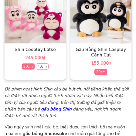
Shin Cosplay Lotso
Gấu Bông Shin Cosplay
Cánh Cụt
245.000
₫
155.000
₫
30cm
40cm
30cm
Sản
Sản
phẩm
Bộ phim hoạt hình Shin cậu bé bút chì nổi tiếng khắp thế giới
phẩm
này
và được rất nhiều người thích nhân vật này. Nhận biết được
này
có
tâm lý của người tiêu dùng, trên thị trường đã giới thiệu ra
có
nhiều
phiên bản cậu bé
gấu bông Shin
đáng yêu, nghịch ngợm
nhiều
biến
được trẻ nhỏ rất thích thú.
biến
thể.
thể.
Các
Vào ngày sinh nhật của bé, biết được con thích bố mẹ muốn
Các
tùy
mua em
gấu bông Shinosuke
như món quà tặng cho bé