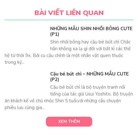
ngủ.
BÀI VIẾT LIÊN QUAN
Kìa! các bạn lại thơm cậu bé Shin đi, cậu ấy đang muốn thơm
NHỮNG MẪU SHIN NHỒI BÔNG CUTE
các bạn kìa.
(P1)
Khi bạn được những người mình thương yêu tặng một em gấu
Shin nhồi bông hay cậu bé bút chì Chắc
bông cậu bé bút chì tinh nghịch rất ý nghĩa nó như là món quà
hẳn không xa lạ gì đối với bất kì các thế
kỉ niệm giữa bạn và người đó. Chính em
gấu bông tên
hệ từ thời 9x. Bởi cu cậu chính là một nhân vật quen thuộc
Shinosuke
sẽ là vật lưu giữ những kỉ niệm đó mỗi khi bạn nhớ
trong ký...
tới.
Cậu bé bút chì – NHỮNG MẪU CUTE
2. Những điều nên biết khi mua gấu
(P2)
bông Shin
Cậu bé bút chì là bộ truyện tranh nổi
tiếng của tác giả Usui Yoshito. Bộ truyện
Nên chọn em
gấu Shin cậu bé bút chì
không bị rách
ăn khách kể về chú nhóc Shin 5 tuổi,với những câu chuyện
hoặc có đường chỉ may không chắc chắn.
phiêu lưu cùng gia...
Chọn màu sắc và kiểu dáng phù hợp với bé yêu.
Chọn thần thái trên khuôn mặt
cậu bé Shin bút chì
mà
XEM THÊM
bạn cần mua.
Quan tâm đến chất liệu bông nhồi trong gấu cậu bé bút