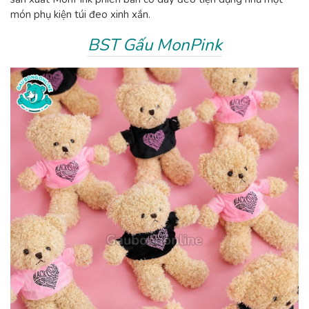
món phụ kiện túi đeo xinh xắn.
BST Gấu MonPink