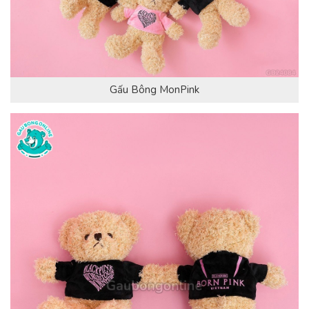
Gấu Bông MonPink