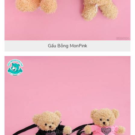
Gấu Bông MonPink