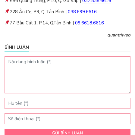
555 Quang Trung, P.10, Q. Gò Vấp |
037.838.6616
228 Âu Cơ, P9, Q. Tân Bình |
038.699.6616
77 Bàu Cát 1, P.14, Q.Tân Bình |
09.6618.6616
quantriweb
BÌNH LUẬN
GỬI BÌNH LUẬN