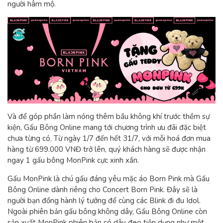
người hâm mộ.
Và để góp phần làm nóng thêm bầu không khí trước thềm sự
kiện, Gấu Bông Online mang tới chương trình ưu đãi đặc biệt
chưa từng có. Từ ngày 1/7 đến hết 31/7, với mỗi hoá đơn mua
hàng từ 699.000 VNĐ trở lên, quý khách hàng sẽ được nhận
ngay 1 gấu bông MonPink cực xinh xắn.
Gấu MonPink là chú gấu đáng yêu mặc áo Born Pink mà Gấu
Bông Online dành riêng cho Concert Born Pink. Đây sẽ là
người bạn đồng hành lý tưởng để cùng các Blink đi đu Idol.
Ngoài phiên bản gấu bông không dây, Gấu Bông Online còn
sản xuất MonPink phiên bản có dây đeo tiện dụng như một