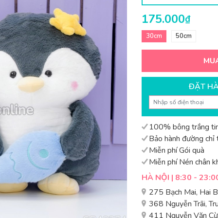
175.000
₫
30cm
50cm
MU
ĐẶT H
100% bông trắng tin
Bảo hành đường chỉ t
Miễn phí Gói quà
Miễn phí Nén chân k
HÀ NỘI | 8:30 - 23:0
275 Bạch Mai, Hai 
368 Nguyễn Trãi, T
411 Nguyễn Văn Cừ,