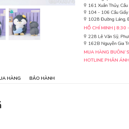
161 Xuân Thủy, Cầu
104 - 106 Cầu Giấy
1028 Đường Láng, 
HỒ CHÍ MINH | 8:30 
228 Lê Văn Sỹ, Phư
162B Nguyễn Gia Tr
MUA HÀNG BUÔN/ SỈ
HOTLINE PHẢN ÁNH 
UA HÀNG
BẢO HÀNH
á