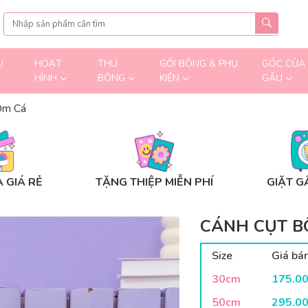
U
HOẠT
THÚ
GỐI BÔNG & PHỤ
GÓC CỦA
HÌNH
BÔNG
KIỆN
GẤU
Ôm Cá
 GIÁ RẺ
TẶNG THIỆP MIỄN PHÍ
GIẶT G
CÁNH CỤT B
Size
Giá bá
30cm
175.0
50cm
295.0