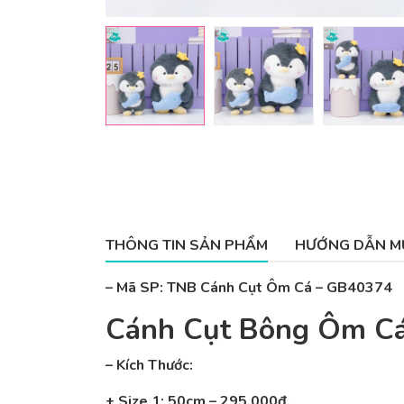
THÔNG TIN SẢN PHẨM
HƯỚNG DẪN M
– Mã SP: TNB Cánh Cụt Ôm Cá – GB40374
Cánh Cụt Bông Ôm C
– Kích Thước:
+ Size 1: 50cm – 295.000đ.