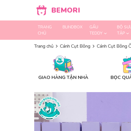
Skip to content
BEMORI
TRANG
BLINDBOX
GẤU
BỘ SƯ
CHỦ
TEDDY
TẬP
Trang chủ
Cánh Cụt Bông
Cánh Cụt Bông 
GIAO HÀNG TẬN NHÀ
BỌC QUÀ