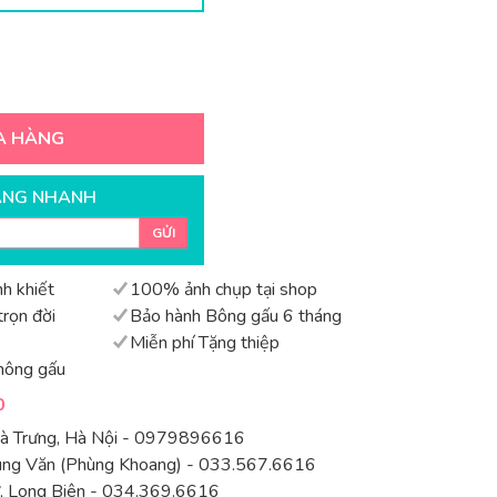
A HÀNG
ÀNG NHANH
GỬI
h khiết
100% ảnh chụp tại shop
rọn đời
Bảo hành Bông gấu 6 tháng
Miễn phí Tặng thiệp
hông gấu
0
Bà Trưng, Hà Nội - 0979896616
rung Văn (Phùng Khoang) - 033.567.6616
 Long Biên - 034.369.6616