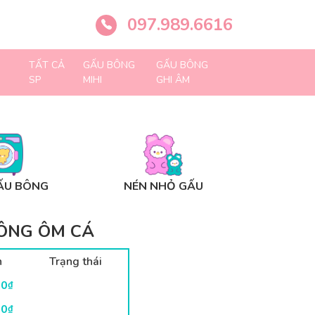
097.989.6616
TẤT CẢ
GẤU BÔNG
GẤU BÔNG
SP
MIHI
GHI ÂM
ẤU BÔNG
NÉN NHỎ GẤU
ÔNG ÔM CÁ
n
Trạng thái
00
₫
00
₫