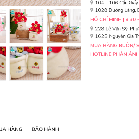
104 - 106 Cầu Giấy
1028 Đường Láng, 
HỒ CHÍ MINH | 8:30 
228 Lê Văn Sỹ, Phư
162B Nguyễn Gia Tr
MUA HÀNG BUÔN/ SỈ
HOTLINE PHẢN ÁNH 
UA HÀNG
BẢO HÀNH