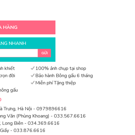
A HÀNG
ÀNG NHANH
GỬI
h khiết
100% ảnh chụp tại shop
rọn đời
Bảo hành Bông gấu 6 tháng
Miễn phí Tặng thiệp
hông gấu
0
Bà Trưng, Hà Nội - 0979896616
rung Văn (Phùng Khoang) - 033.567.6616
 Long Biên - 034.369.6616
 Giấy - 033.876.6616