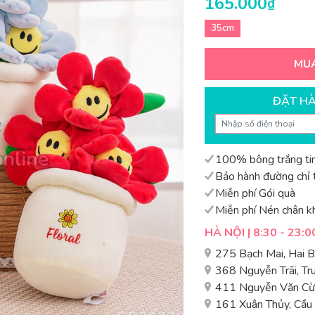
165.000
₫
35cm
MU
ĐẶT H
100% bông trắng tin
Bảo hành đường chỉ t
Miễn phí Gói quà
Miễn phí Nén chân k
HÀ NỘI | 8:30 - 23:0
275 Bạch Mai, Hai 
368 Nguyễn Trãi, T
411 Nguyễn Văn Cừ,
161 Xuân Thủy, Cầu