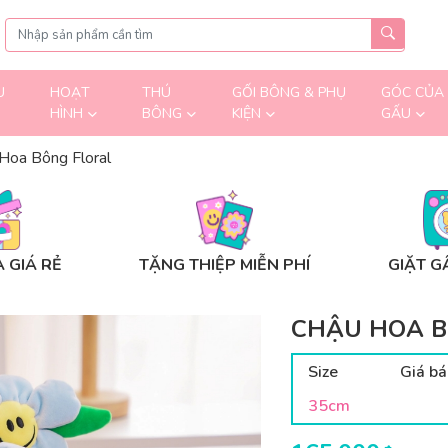
U
HOẠT
THÚ
GỐI BÔNG & PHỤ
GÓC CỦA
HÌNH
BÔNG
KIỆN
GẤU
Hoa Bông Floral
 GIÁ RẺ
TẶNG THIỆP MIỄN PHÍ
GIẶT G
CHẬU HOA B
Size
Giá bá
35cm