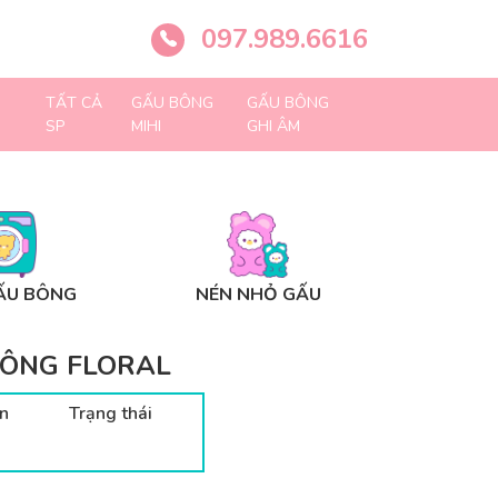
097.989.6616
TẤT CẢ
GẤU BÔNG
GẤU BÔNG
SP
MIHI
GHI ÂM
ẤU BÔNG
NÉN NHỎ GẤU
ÔNG FLORAL
n
Trạng thái