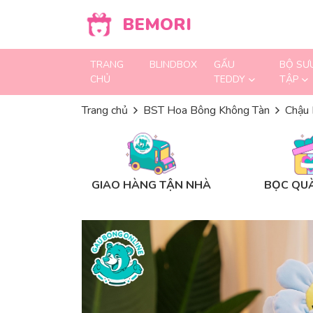
Skip to content
BEMORI
TRANG
BLINDBOX
GẤU
BỘ SƯ
CHỦ
TEDDY
TẬP
Trang chủ
BST Hoa Bông Không Tàn
Chậu 
GIAO HÀNG TẬN NHÀ
BỌC QUÀ