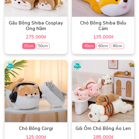
tùy
tùy
chọn
chọn
có
có
Gấu Bông Shiba Cosplay
Chó Bông Shiba Biểu
thể
thể
Ong Nằm
Cảm
được
được
275.000
135.000
₫
₫
chọn
chọn
35cm
50cm
40cm
60cm
80cm
trên
trên
trang
trang
Sản
Sản
sản
sản
phẩm
phẩm
phẩm
phẩm
này
này
có
có
nhiều
nhiều
biến
biến
thể.
thể.
Các
Các
tùy
tùy
chọn
chọn
có
có
Chó Bông Corgi
Gối Ôm Chó Bông Áo Len
thể
thể
125.000
285.000
₫
₫
được
được