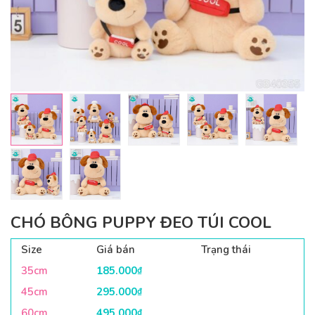
CHÓ BÔNG PUPPY ĐEO TÚI COOL
Size
Giá bán
Trạng thái
35cm
185.000
₫
45cm
295.000
₫
60cm
495.000
₫