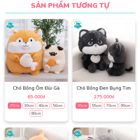
SẢN PHẨM TƯƠNG TỰ
Chó Bông Ôm Đùi Gà
Chó Bông Đen Bụng Tim
65.000
275.000
₫
₫
20cm
30cm
40cm
50cm
45cm
55cm
70cm
90cm
80cm
Sản
phẩm
Sản
này
phẩm
có
này