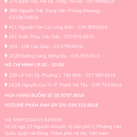
275 Bạch Mai, Hai Bà Trưng, Hà Nội - 0979896616
tùy
tùy
chọn
chọn
368 Nguyễn Trãi, Trung Văn (Phùng Khoang) -
có
có
033.567.6616
thể
thể
411 Nguyễn Văn Cừ, Long Biên - 034.369.6616
được
được
chọn
chọn
161 Xuân Thủy, Cầu Giấy - 033.876.6616
trên
trên
104 - 106 Cầu Giấy - 03.9799.6616
trang
trang
sản
sản
1028 Đường Láng, Đống Đa - 035.369.6616
phẩm
phẩm
HỒ CHÍ MINH | 8:30 - 23:00
228 Lê Văn Sỹ, Phường 1, Tân Bình - 097 989 6616
162B Nguyễn Gia Trí, P. Thạnh Mỹ Tây - 039 753 6616
MUA HÀNG BUÔN/ SỈ: 03.9797.6616
HOTLINE PHẢN ÁNH SP/ DV: 039.333.6616
HỘ KINH DOANH BEMORI
Số 19 ngõ 23 Nguyễn Khuyến, tổ dân phố 5, Phường Văn
Quán, Quận Hà Đông, Thành phố Hà Nội, Việt Nam