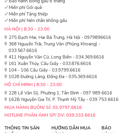
Bảo hành Bông gấu 6 tháng
Miễn phí Gói quà
Miễn phí Tặng thiệp
Miễn phí Nén chân không gấu
HÀ NỘI | 8:30 - 23:00
275 Bạch Mai, Hai Bà Trưng, Hà Nội - 0979896616
368 Nguyễn Trãi, Trung Văn (Phùng Khoang) -
033.567.6616
411 Nguyễn Văn Cừ, Long Biên - 034.369.6616
161 Xuân Thủy, Cầu Giấy - 033.876.6616
104 - 106 Cầu Giấy - 03.9799.6616
1028 Đường Láng, Đống Đa - 035.369.6616
HỒ CHÍ MINH | 8:30 - 23:00
228 Lê Văn Sỹ, Phường 1, Tân Bình - 097 989 6616
162B Nguyễn Gia Trí, P. Thạnh Mỹ Tây - 039 753 6616
MUA HÀNG BUÔN/ SỈ: 03.9797.6616
HOTLINE PHẢN ÁNH SP/ DV: 039.333.6616
THÔNG TIN SẢN
HƯỚNG DẪN MUA
BẢO