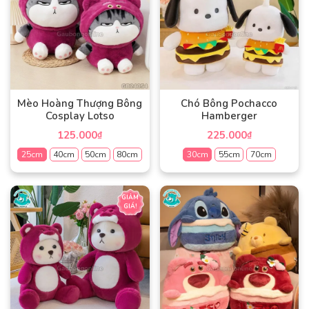
Mèo Hoàng Thượng Bông
Chó Bông Pochacco
Cosplay Lotso
Hamberger
125.000
225.000
₫
₫
25cm
40cm
50cm
80cm
30cm
55cm
70cm
Sản
Sản
phẩm
phẩm
GIẢM
GIÁ!
này
này
có
có
nhiều
nhiều
biến
biến
thể.
thể.
Các
Các
tùy
tùy