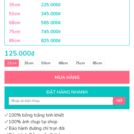
35cm
225.000
₫
50cm
345.000
₫
68cm
565.000
₫
75cm
745.000
₫
85cm
825.000
₫
125.000
₫
22cm
35cm
50cm
68cm
75cm
85cm
MUA HÀNG
ĐẶT HÀNG NHANH
GỬI
100% bông trắng tinh khiết
100% ảnh chụp tại shop
Bảo hành đường chỉ trọn đời