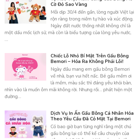
Cờ Đỏ Sao Vàng
Mỗi dịp 30/4 đến gần, lòng người Việt lại
rộn ràng trong niềm tự hào và xúc động.
Ngày đất nước thống nhất không chỉ là
một dấu mốc lịch sử, mà còn là biểu tượng của lòng yêu nước,
…
Chiếc Lỗ Nhỏ Bí Mật Trên Gấu Bông
Bemori – Hóa Ra Không Phải Lỗi!
Ngày đầu mang em gấu bông Bemori
về nhà, bạn vui hết nấc. Bé gấu mềm ơi
là mềm, màu sắc thì đáng yêu khỏi bàn,
nhìn vào là muốn ôm mãi không rời. Nhưng rồi… phát hiện một
đường…
Dịch Vụ In Ấn Gấu Bông Cá Nhân Hóa
Theo Yêu Cầu Đã Có Mặt Tại Bemori
Có bao giờ bạn từng nghĩ rằng một chú
gấu bông lại có thể kể câu chuyện của