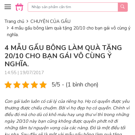
Skip to content
Trang chủ
CHUYỆN CỦA GẤU
4 mẫu gấu bông làm quà tặng 20/10 cho bạn gái vô cùng ý
nghĩa.
4 MẪU GẤU BÔNG LÀM QUÀ TẶNG
20/10 CHO BẠN GÁI VÔ CÙNG Ý
NGHĨA.
14:55 | 19/07/2017
5/5 - (1 bình chọn)
Con gái luôn luôn có cái lý của riêng họ. Họ có quyền được yêu
thương được chiều chuộm. Bời vì họ đẹp họ có quyền. Chính vì
điều đó mà cho dù có khô máu hay ung thư ví thì trong những
ngày 20/10 này bạn cũng không được quyền phớt nờ đi
những tâm tư nguyện vọng của các nàng. Đó là một điều tối
kỵ nha. Sau đây sẽ là một vài mẫu gấu bông làm quà tặng