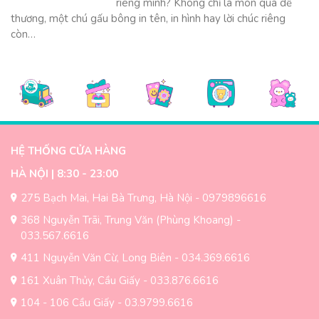
riêng mình? Không chỉ là món quà dễ
thương, một chú gấu bông in tên, in hình hay lời chúc riêng
còn…
HỆ THỐNG CỬA HÀNG
HÀ NỘI | 8:30 - 23:00
275 Bạch Mai, Hai Bà Trưng, Hà Nội - 0979896616
368 Nguyễn Trãi, Trung Văn (Phùng Khoang) -
033.567.6616
411 Nguyễn Văn Cừ, Long Biên - 034.369.6616
161 Xuân Thủy, Cầu Giấy - 033.876.6616
104 - 106 Cầu Giấy - 03.9799.6616