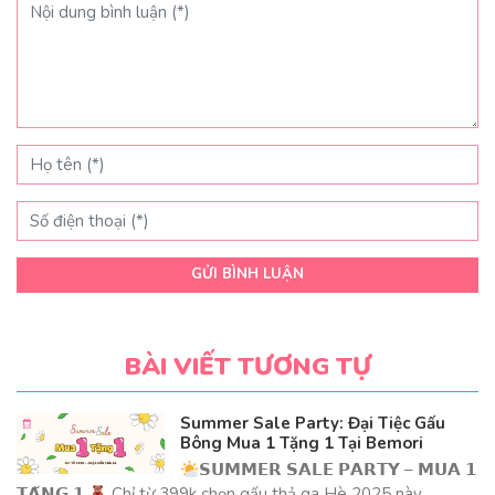
GỬI BÌNH LUẬN
BÀI VIẾT TƯƠNG TỰ
Summer Sale Party: Đại Tiệc Gấu
Bông Mua 1 Tặng 1 Tại Bemori
𝗦𝗨𝗠𝗠𝗘𝗥 𝗦𝗔𝗟𝗘 𝗣𝗔𝗥𝗧𝗬 – 𝗠𝗨𝗔 𝟭
𝗧𝗔̣̆𝗡𝗚 𝟭
Chỉ từ 399k chọn gấu thả ga Hè 2025 này,