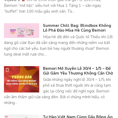
Bemori “mở tiệc” siêu hot với Mua 1 Tặng 1 – săn ngay
“buffet” hơn 100 mẫu gấu xinh xắn. Từ…
Summer Chill Bag: Blindbox Khổng
Lồ Phá Đảo Mùa Hè Cùng Bemori
Mùa hè đã đến và Quốc tế Thiếu nhi 1/6
đang gõ cửa! Bạn đã sẵn sàng mang đến những niềm vui bất
ngờ cho các bé yêu, bạn bè hay người thương chưa? Bemori
tung deal mát rượi cho…
Bemori Mở Xuyên Lễ 30/4 – 1/5 – Để
Gửi Gắm Yêu Thương Không Cần Chờ
Giữa những ngày nghỉ lễ 30/4 – 1/5, khi
phố xá thưa thớt người, khi ai cũng tạm
gác lại công việc để nghỉ ngơi, Bemori
vẫn âm thầm giữ cửa sáng đèn. Bởi vì chúng mình hiểu, có
những…
Tự Hào Việt Nam Cùng Gấu Bông Áo