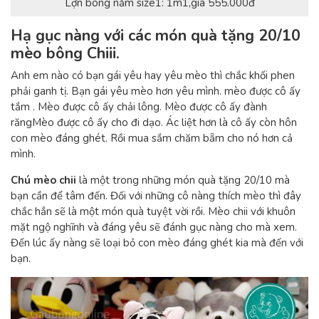
Lợn bông nằm size1: 1m1,giá 555.000đ
Hạ gục nàng với các món quà tặng 20/10
mèo bông Chiii.
Anh em nào có bạn gái yêu hay yêu mèo thì chắc khối phen
phải ganh tị. Bạn gái yêu mèo hơn yêu mình. mèo được cô ấy
tắm . Mèo được cô ấy chải lông. Mèo được cô ấy đành
răngMèo được cô ấy cho đi dạo. Ác liệt hơn là cô ấy còn hôn
con mèo đáng ghét. Rồi mua sắm chăm bẵm cho nó hơn cả
mình.
Chú mèo chii
là một trong những món quà tặng 20/10 mà
bạn cần để tâm đến. Đối với những cô nàng thích mèo thì đây
chắc hẳn sẽ là một món quà tuyệt vời rồi. Mèo chii với khuôn
mặt ngộ nghĩnh và đáng yêu sẽ đánh gục nàng cho mà xem.
Đến lúc ấy nàng sẽ loại bỏ con mèo đáng ghét kia mà đến với
bạn.