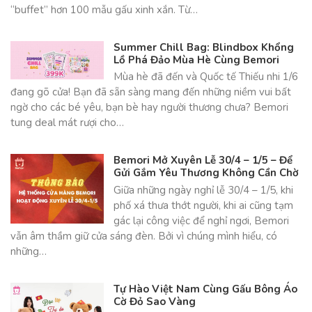
“buffet” hơn 100 mẫu gấu xinh xắn. Từ…
Summer Chill Bag: Blindbox Khổng
Lồ Phá Đảo Mùa Hè Cùng Bemori
Mùa hè đã đến và Quốc tế Thiếu nhi 1/6
đang gõ cửa! Bạn đã sẵn sàng mang đến những niềm vui bất
ngờ cho các bé yêu, bạn bè hay người thương chưa? Bemori
tung deal mát rượi cho…
Bemori Mở Xuyên Lễ 30/4 – 1/5 – Để
Gửi Gắm Yêu Thương Không Cần Chờ
Giữa những ngày nghỉ lễ 30/4 – 1/5, khi
phố xá thưa thớt người, khi ai cũng tạm
gác lại công việc để nghỉ ngơi, Bemori
vẫn âm thầm giữ cửa sáng đèn. Bởi vì chúng mình hiểu, có
những…
Tự Hào Việt Nam Cùng Gấu Bông Áo
Cờ Đỏ Sao Vàng