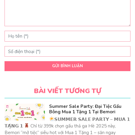
GỬI BÌNH LUẬN
BÀI VIẾT TƯƠNG TỰ
Summer Sale Party: Đại Tiệc Gấu
Bông Mua 1 Tặng 1 Tại Bemori
𝗦𝗨𝗠𝗠𝗘𝗥 𝗦𝗔𝗟𝗘 𝗣𝗔𝗥𝗧𝗬 – 𝗠𝗨𝗔 𝟭
𝗧𝗔̣̆𝗡𝗚 𝟭
Chỉ từ 399k chọn gấu thả ga Hè 2025 này,
Bemori “mở tiệc” siêu hot với Mua 1 Tặng 1 – săn ngay