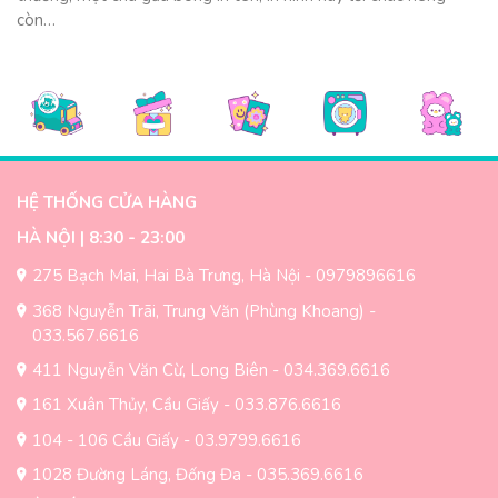
còn…
HỆ THỐNG CỬA HÀNG
HÀ NỘI | 8:30 - 23:00
275 Bạch Mai, Hai Bà Trưng, Hà Nội - 0979896616
368 Nguyễn Trãi, Trung Văn (Phùng Khoang) -
033.567.6616
411 Nguyễn Văn Cừ, Long Biên - 034.369.6616
161 Xuân Thủy, Cầu Giấy - 033.876.6616
104 - 106 Cầu Giấy - 03.9799.6616
1028 Đường Láng, Đống Đa - 035.369.6616