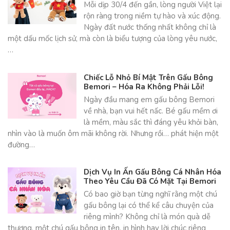
Mỗi dịp 30/4 đến gần, lòng người Việt lại
rộn ràng trong niềm tự hào và xúc động.
Ngày đất nước thống nhất không chỉ là
một dấu mốc lịch sử, mà còn là biểu tượng của lòng yêu nước,
…
Chiếc Lỗ Nhỏ Bí Mật Trên Gấu Bông
Bemori – Hóa Ra Không Phải Lỗi!
Ngày đầu mang em gấu bông Bemori
về nhà, bạn vui hết nấc. Bé gấu mềm ơi
là mềm, màu sắc thì đáng yêu khỏi bàn,
nhìn vào là muốn ôm mãi không rời. Nhưng rồi… phát hiện một
đường…
Dịch Vụ In Ấn Gấu Bông Cá Nhân Hóa
Theo Yêu Cầu Đã Có Mặt Tại Bemori
Có bao giờ bạn từng nghĩ rằng một chú
gấu bông lại có thể kể câu chuyện của
riêng mình? Không chỉ là món quà dễ
thương, một chú gấu bông in tên, in hình hay lời chúc riêng