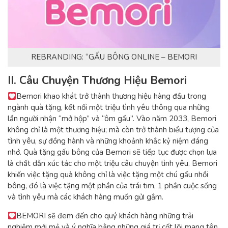
REBRANDING: “GẤU BÔNG ONLINE – BEMORI
II. Câu Chuyện Thương Hiệu Bemori
Bemori khao khát trở thành thương hiệu hàng đầu trong
ngành quà tặng, kết nối một triệu tình yêu thông qua những
lần người nhận “mở hộp” và “ôm gấu”. Vào năm 2033, Bemori
không chỉ là một thương hiệu; mà còn trở thành biểu tượng của
tình yêu, sự đồng hành và những khoảnh khắc kỷ niệm đáng
nhớ. Quà tặng gấu bông của Bemori sẽ tiếp tục được chọn lựa
là chất dẫn xúc tác cho một triệu câu chuyện tình yêu. Bemori
khiến việc tặng quà không chỉ là việc tặng một chú gấu nhồi
bông, đó là việc tặng một phần của trái tim, 1 phần cuộc sống
và tình yêu mà các khách hàng muốn gửi gắm.
BEMORI sẽ đem đến cho quý khách hàng những trải
nghiệm mới mẻ và ý nghĩa bằng những giá trị cốt lõi mang tên