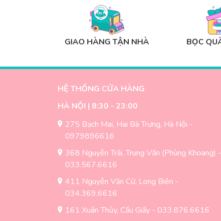
GIAO HÀNG TẬN NHÀ
BỌC QUÀ
HỆ THỐNG CỬA HÀNG
HÀ NỘI | 8:30 - 23:00
275 Bạch Mai, Hai Bà Trưng, Hà Nội -
0979896616
368 Nguyễn Trãi, Trung Văn (Phùng Khoang) 
033.567.6616
411 Nguyễn Văn Cừ, Long Biên -
034.369.6616
161 Xuân Thủy, Cầu Giấy - 033.876.6616