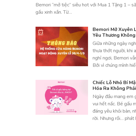
Bemori “mở tiệc” siêu hot với Mua 1 Tặng 1 – s
gấu xinh xắn. Từ…
Bemori Mở Xuyên L
Yêu Thương Không
Giữa những ngày nghỉ
thưa thớt người, khi 
nghỉ ngơi, Bemori vẫ
Bởi vì chúng mình hi
Chiếc Lỗ Nhỏ Bí M
Hóa Ra Không Phải 
Ngày đầu mang em g
vui hết nấc. Bé gấu 
đáng yêu khỏi bàn, 
rời. Nhưng rồi… phá