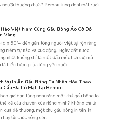
y người thương chưa? Bemori tung deal mát rượi
 Hào Việt Nam Cùng Gấu Bông Áo Cờ Đỏ
o Vàng
 dịp 30/4 đến gần, lòng người Việt lại rộn ràng
ong niềm tự hào và xúc động. Ngày đất nước
ng nhất không chỉ là một dấu mốc lịch sử, mà
 là biểu tượng của lòng yêu nước,…
ch Vụ In Ấn Gấu Bông Cá Nhân Hóa Theo
u Cầu Đã Có Mặt Tại Bemori
bao giờ bạn từng nghĩ rằng một chú gấu bông lại
thể kể câu chuyện của riêng mình? Không chỉ là
 quà dễ thương, một chú gấu bông in tên, in
h hay lời chúc riêng còn…