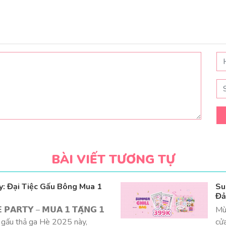
BÀI VIẾT TƯƠNG TỰ
: Đại Tiệc Gấu Bông Mua 1
Su
Đả
 𝗣𝗔𝗥𝗧𝗬 – 𝗠𝗨𝗔 𝟭 𝗧𝗔̣̆𝗡𝗚 𝟭
Mù
 gấu thả ga Hè 2025 này,
cử