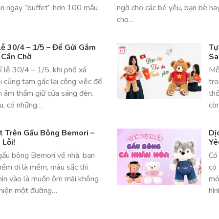
ăn ngay “buffet” hơn 100 mẫu
ngờ cho các bé yêu, bạn bè ha
cho…
ễ 30/4 – 1/5 – Để Gửi Gắm
Tự
 Cần Chờ
Sa
 lễ 30/4 – 1/5, khi phố xá
Mỗi
ai cũng tạm gác lại công việc để
tr
n âm thầm giữ cửa sáng đèn.
thố
ểu, có những…
còn
ật Trên Gấu Bông Bemori –
Dị
Lỗi!
Yê
ấu bông Bemori về nhà, bạn
Có 
mềm ơi là mềm, màu sắc thì
có 
nhìn vào là muốn ôm mãi không
món
t hiện một đường…
hìn