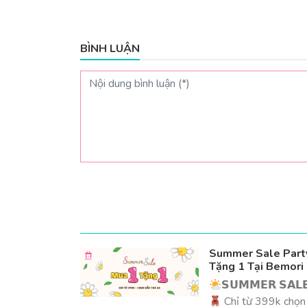
BÌNH LUẬN
Summer Sale Party
Tặng 1 Tại Bemori
𝗦𝗨𝗠𝗠𝗘𝗥 𝗦𝗔𝗟𝗘
Chỉ từ 399k chọn