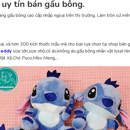
 uy tín bán gấu bông.
ng gấu bông cao cấp nhập ngoại trên thị trường. Làm tròn sứ mên
ại, và hơn 300 kích thước mẫu mã cho bạn lựa chọn tại shop bán 
teddy
size lớn,size nhỏ,có áo,không áo,gấu bông nhân vật hoạt h
 Mặt Xệ,Chó Puco,Mèo Meng,…