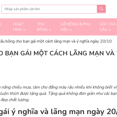
U
HOẠT
THÚ
GỐI BÔNG & PHỤ
GÓC CỦA
HÌNH
BÔNG
KIỆN
GẤU
ấu bông cho bạn gái một cách lãng mạn và ý nghĩa ngày 20/10.
 BẠN GÁI MỘT CÁCH LÃNG MẠN VÀ Ý
ng nắng chiều mưa, làm cho đấng mày râu nhiều khi không biết vì 
 luôn thích được tặng quà. Tặng quà không đơn giản như các bạn
đẹp chất lượng.
gái ý nghĩa và lãng mạn ngày 20