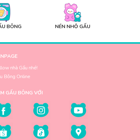
ẤU BÔNG
NÉN NHỎ GẤU
ANPAGE
llow nhà Gấu nhé!
u Bông Online
EM GẤU BÔNG VỚI