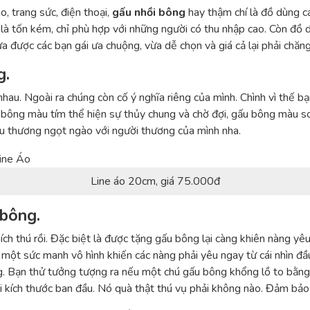
o, trang sức, điện thoại,
gấu nhồi bông
hay thậm chí là đồ dùng cá
á là tốn kém, chỉ phù hợp với những người có thu nhập cao. Còn đồ dù
 được các bạn gái ưa chuộng, vừa dễ chọn và giá cả lại phải chăng
g.
hau. Ngoài ra chúng còn cố ý nghĩa riêng của mình. Chình vì thế b
u bông màu tím thể hiện sự thủy chung và chờ đợi, gấu bông màu s
u thương ngọt ngào với người thương của mình nha.
Line áo 20cm, giá 75.000đ
 bông.
hích thú rồi. Đặc biệt là được tặng gấu bông lại càng khiên nàng y
một sức manh vô hình khiến các nàng phải yêu ngay từ cái nhìn đầ
g. Bạn thử tưởng tượng ra nếu một chú gấu bông khổng lồ to bằng 
ại kích thước ban đầu. Nó quà thật thú vụ phải không nào. Đảm bảo