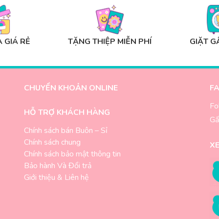
 GIÁ RẺ
TẶNG THIỆP MIỄN PHÍ
GIẶT G
CHUYỂN KHOẢN ONLINE
F
Fo
HỖ TRỢ KHÁCH HÀNG
Gấ
Chính sách bán Buôn – Sỉ
Chính sách chung
X
-
Chính sách bảo mật thông tin
Bảo hành Và Đổi trả
Giới thiệu & Liên hệ