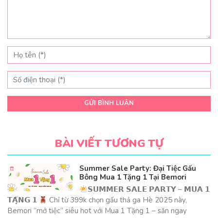
GỬI BÌNH LUẬN
BÀI VIẾT TƯƠNG TỰ
Summer Sale Party: Đại Tiệc Gấu
Bông Mua 1 Tặng 1 Tại Bemori
𝗦𝗨𝗠𝗠𝗘𝗥 𝗦𝗔𝗟𝗘 𝗣𝗔𝗥𝗧𝗬 – 𝗠𝗨𝗔 𝟭
𝗧𝗔̣̆𝗡𝗚 𝟭
Chỉ từ 399k chọn gấu thả ga Hè 2025 này,
Bemori “mở tiệc” siêu hot với Mua 1 Tặng 1 – săn ngay