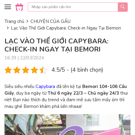
Skip to content
Trang chủ
CHUYỆN CỦA GẤU
Lạc Vào Thế Giới Capybara: Check-in Ngay Tại Bemori
LẠC VÀO THẾ GIỚI CAPYBARA:
CHECK-IN NGAY TẠI BEMORI
16:39 | 22/03/2024
4.5/5 - (4 bình chọn)
Siêu siêu nhiều
Capybara
đã lên kệ tại
Bemori 104-106 Cầu
Giấy
, d
uy ba ngày từ
Thứ 6 ngày 22/3 – Chủ ngày 24/3
thui
nè!!
Bạn nào thích đu trend và đam mê sưu tầm mấy ẻm thì
mau ghé Bemori khám phá liền nhaaa!