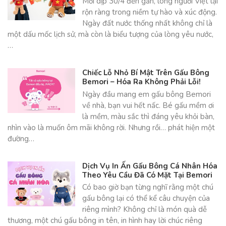
Mỗi dịp 30/4 đến gần, lòng người Việt lại
rộn ràng trong niềm tự hào và xúc động.
Ngày đất nước thống nhất không chỉ là
một dấu mốc lịch sử, mà còn là biểu tượng của lòng yêu nước,
…
Chiếc Lỗ Nhỏ Bí Mật Trên Gấu Bông
Bemori – Hóa Ra Không Phải Lỗi!
Ngày đầu mang em gấu bông Bemori
về nhà, bạn vui hết nấc. Bé gấu mềm ơi
là mềm, màu sắc thì đáng yêu khỏi bàn,
nhìn vào là muốn ôm mãi không rời. Nhưng rồi… phát hiện một
đường…
Dịch Vụ In Ấn Gấu Bông Cá Nhân Hóa
Theo Yêu Cầu Đã Có Mặt Tại Bemori
Có bao giờ bạn từng nghĩ rằng một chú
gấu bông lại có thể kể câu chuyện của
riêng mình? Không chỉ là món quà dễ
thương, một chú gấu bông in tên, in hình hay lời chúc riêng