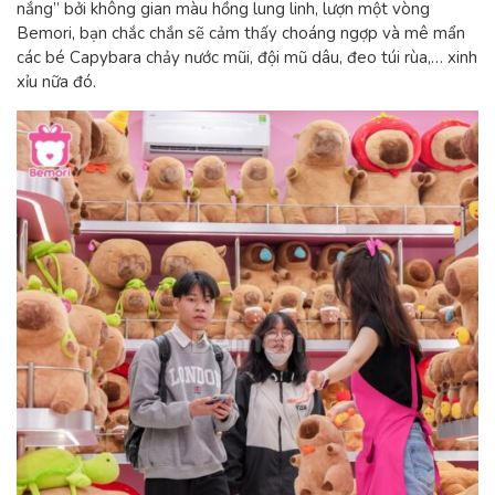
nắng” bởi không gian màu hồng lung linh, l
ượn một vòng
Bemori, bạn chắc chắn sẽ cảm thấy choáng ngợp và mê mẩn
các bé
Capybara chảy nước mũi, đội mũ dâu, đeo túi rùa,… xinh
xỉu nữa đó.