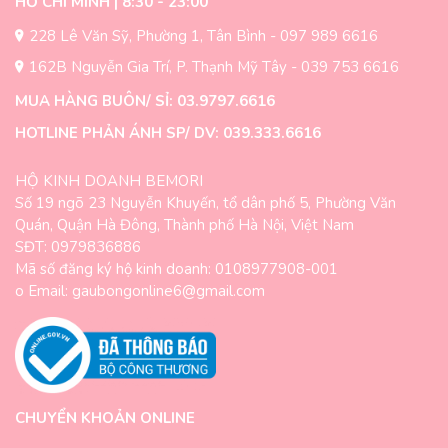
HỒ CHÍ MINH | 8:30 - 23:00
228 Lê Văn Sỹ, Phường 1, Tân Bình - 097 989 6616
162B Nguyễn Gia Trí, P. Thạnh Mỹ Tây - 039 753 6616
MUA HÀNG BUÔN/ SỈ: 03.9797.6616
HOTLINE PHẢN ÁNH SP/ DV: 039.333.6616
HỘ KINH DOANH BEMORI
Số 19 ngõ 23 Nguyễn Khuyến, tổ dân phố 5, Phường Văn
Quán, Quận Hà Đông, Thành phố Hà Nội, Việt Nam
SĐT: 0979836886
Mã số đăng ký hộ kinh doanh: 0108977908-001
o Email: gaubongonline6@gmail.com
CHUYỂN KHOẢN ONLINE