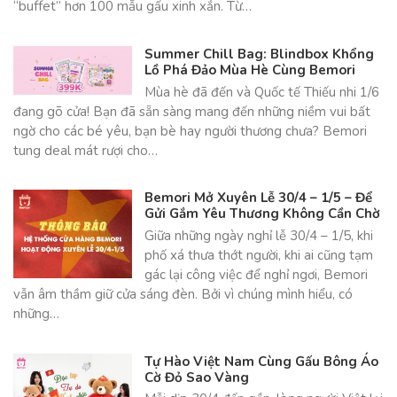
“buffet” hơn 100 mẫu gấu xinh xắn. Từ…
Summer Chill Bag: Blindbox Khổng
Lồ Phá Đảo Mùa Hè Cùng Bemori
Mùa hè đã đến và Quốc tế Thiếu nhi 1/6
đang gõ cửa! Bạn đã sẵn sàng mang đến những niềm vui bất
ngờ cho các bé yêu, bạn bè hay người thương chưa? Bemori
tung deal mát rượi cho…
Bemori Mở Xuyên Lễ 30/4 – 1/5 – Để
Gửi Gắm Yêu Thương Không Cần Chờ
Giữa những ngày nghỉ lễ 30/4 – 1/5, khi
phố xá thưa thớt người, khi ai cũng tạm
gác lại công việc để nghỉ ngơi, Bemori
vẫn âm thầm giữ cửa sáng đèn. Bởi vì chúng mình hiểu, có
những…
Tự Hào Việt Nam Cùng Gấu Bông Áo
Cờ Đỏ Sao Vàng