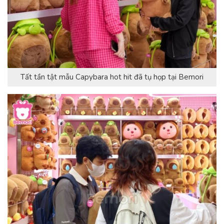
Tất tần tật mẫu Capybara hot hit đã tụ họp tại Bemori