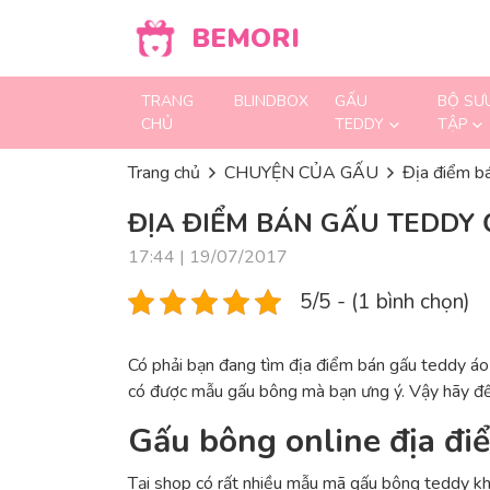
Skip to content
BEMORI
TRANG
BLINDBOX
GẤU
BỘ SƯ
CHỦ
TEDDY
TẬP
Trang chủ
CHUYỆN CỦA GẤU
Địa điểm bá
ĐỊA ĐIỂM BÁN GẤU TEDDY Ở
17:44 | 19/07/2017
5/5 - (1 bình chọn)
Có phải bạn đang tìm địa điểm bán gấu teddy áo 
có được mẫu gấu bông mà bạn ưng ý. Vậy hãy đ
Gấu bông online địa điể
Tại shop có rất nhiều mẫu mã gấu bông teddy kh