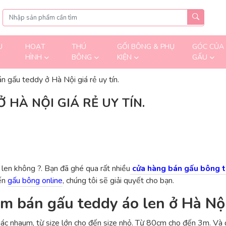
U
HOẠT
THÚ
GỐI BÔNG & PHỤ
GÓC CỦA
HÌNH
BÔNG
KIỆN
GẤU
n gấu teddy ở Hà Nội giá rẻ uy tín.
 HÀ NỘI GIÁ RẺ UY TÍN.
len không ?. Bạn đã ghé qua rất nhiều
cửa hàng bán gấu bông t
ến
gấu bông online
, chúng tôi sẽ giải quyết cho bạn.
m bán gấu teddy áo len ở Hà Nội 
ác nhaum, từ size lớn cho đến size nhỏ. Từ 80cm cho đến 3m. Và đ