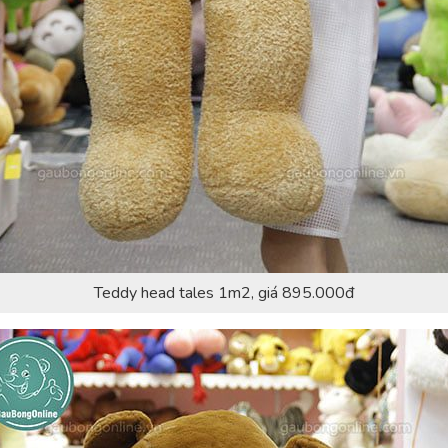
Teddy head tales 1m2, giá 895.000đ