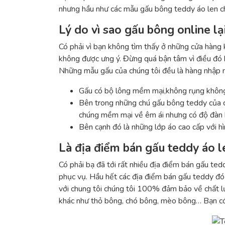
nhưng hầu như các mẫu gấu bông teddy áo len ch
Lý do vì sao gấu bông online lạ
Có phải vì bạn không tìm thấy ở những cửa hàn
không được ưng ý. Đừng quá bận tâm vì điều đó kh
Những mẫu gấu của chúng tôi đều là hàng nhập 
Gấu có bộ lông mềm mại,không rụng không 
Bên trong những chú gấu bông teddy của 
chúng mềm mại về êm ái nhưng có độ đàn h
Bên cạnh đó là những lớp áo cao cấp với 
Là địa điểm bán gấu teddy áo le
Có phải bạ đã tới rất nhiều địa điểm bán gấu te
phục vụ. Hầu hết các địa điểm bán gấu teddy đó
với chung tôi chúng tôi 100% đảm bảo về chất l
khác như thỏ bông, chó bông, mèo bông… Bạn có 