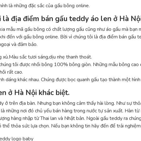
ính là những đặc sắc của gấu bông online.
i là địa điểm bán gấu teddy áo len ở Hà Nội 
g kia mẫu mã gấu bông có chất lượng gấu cũng như áo gấu mà bạ
i đến với gấu bông online. Bời vì chúng tôi là địa điểm bán gấu te
ngoại và đảm bảo.
xù.Màu sắc tươi sáng,dịu nhẹ thanh thoát.
chúng tôi được nhồi bông 100% bông giòn. Những mẫu bông cao 
ồi rất cao.
hình dáng khác nhau. Chúng được bọc quanh gấu tạo thành một hình
n ở Hà Nội khác biệt.
ddy ở trên địa bàn. Nhưng bạn không cảm thấy hài lòng. Như sự t
 là những nơi đó chủ yếu bán hàng trong nước tự sản xuất. Hàn t
ượng hàng nhập từ Thai lan và Nhật bản. Ngoài gấu teddy ra chúng
thể thỏa sức lựa chọn. Nếu bạn không tin hãy đến để trải nghiệm 