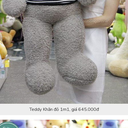
Teddy Khăn đỏ 1m1, giá 645.000đ