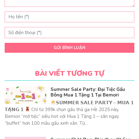
GỬI BÌNH LUẬN
BÀI VIẾT TƯƠNG TỰ
Summer Sale Party: Đại Tiệc Gấu
Bông Mua 1 Tặng 1 Tại Bemori
𝗦𝗨𝗠𝗠𝗘𝗥 𝗦𝗔𝗟𝗘 𝗣𝗔𝗥𝗧𝗬 – 𝗠𝗨𝗔 𝟭
𝗧𝗔̣̆𝗡𝗚 𝟭
Chỉ từ 399k chọn gấu thả ga Hè 2025 này,
Bemori “mở tiệc” siêu hot với Mua 1 Tặng 1 – săn ngay
“buffet” hơn 100 mẫu gấu xinh xắn. Từ…