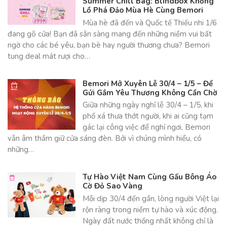
Summer Chill Bag: Blindbox Khổng
Lồ Phá Đảo Mùa Hè Cùng Bemori
Mùa hè đã đến và Quốc tế Thiếu nhi 1/6
đang gõ cửa! Bạn đã sẵn sàng mang đến những niềm vui bất
ngờ cho các bé yêu, bạn bè hay người thương chưa? Bemori
tung deal mát rượi cho…
Bemori Mở Xuyên Lễ 30/4 – 1/5 – Để
Gửi Gắm Yêu Thương Không Cần Chờ
Giữa những ngày nghỉ lễ 30/4 – 1/5, khi
phố xá thưa thớt người, khi ai cũng tạm
gác lại công việc để nghỉ ngơi, Bemori
vẫn âm thầm giữ cửa sáng đèn. Bởi vì chúng mình hiểu, có
những…
Tự Hào Việt Nam Cùng Gấu Bông Áo
Cờ Đỏ Sao Vàng
Mỗi dịp 30/4 đến gần, lòng người Việt lại
rộn ràng trong niềm tự hào và xúc động.
Ngày đất nước thống nhất không chỉ là