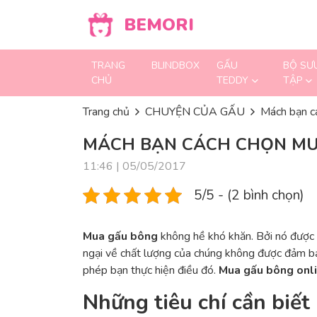
Skip to content
BEMORI
TRANG
BLINDBOX
GẤU
BỘ SƯ
CHỦ
TEDDY
TẬP
Trang chủ
CHUYỆN CỦA GẤU
Mách bạn cá
MÁCH BẠN CÁCH CHỌN MUA
11:46 | 05/05/2017
5/5 - (2 bình chọn)
Mua gấu bông
không hề khó khăn. Bởi nó được b
ngại về chất lượng của chúng không được đảm bảo
phép bạn thực hiện điều đó.
Mua gấu bông onl
Những tiêu chí cần biết