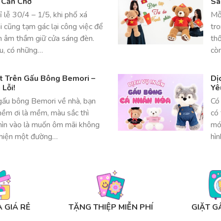
 Cần Chờ
Sa
 lễ 30/4 – 1/5, khi phố xá
Mỗi
ai cũng tạm gác lại công việc để
tr
n âm thầm giữ cửa sáng đèn.
thố
ểu, có những…
còn
ật Trên Gấu Bông Bemori –
Dị
Lỗi!
Yê
ấu bông Bemori về nhà, bạn
Có 
mềm ơi là mềm, màu sắc thì
có 
nhìn vào là muốn ôm mãi không
món
t hiện một đường…
hìn
 GIÁ RẺ
TẶNG THIỆP MIỄN PHÍ
GIẶT G