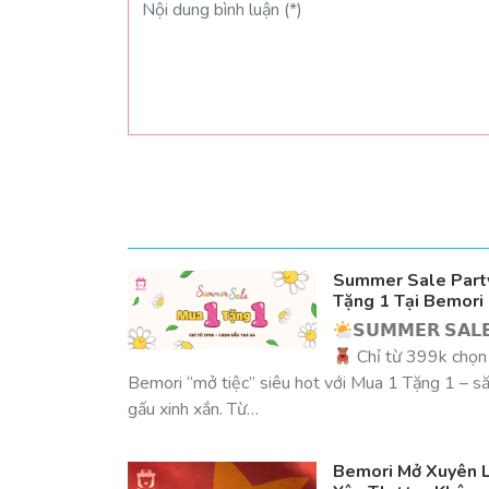
Summer Sale Party
Tặng 1 Tại Bemori
𝗦𝗨𝗠𝗠𝗘𝗥 𝗦𝗔𝗟𝗘
Chỉ từ 399k chọn
Bemori “mở tiệc” siêu hot với Mua 1 Tặng 1 – s
gấu xinh xắn. Từ…
Bemori Mở Xuyên L