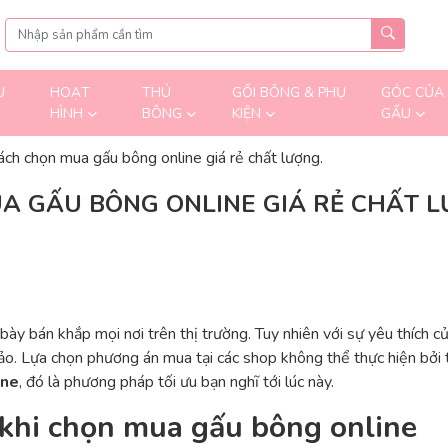
U
HOẠT
THÚ
GỐI BÔNG & PHỤ
GÓC CỦA
HÌNH
BÔNG
KIỆN
GẤU
ch chọn mua gấu bông online giá rẻ chất lượng.
 GẤU BÔNG ONLINE GIÁ RẺ CHẤT L
ày bán khắp mọi nơi trên thị trường. Tuy nhiên với sự yêu thích củ
. Lựa chọn phương án mua tại các shop không thể thực hiện bởi th
ine
, đó là phương pháp tối ưu bạn nghĩ tới lúc này.
 khi chọn mua gấu bông online