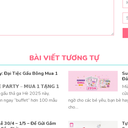
BÀI VIẾT TƯƠNG TỰ
: Đại Tiệc Gấu Bông Mua 1
Su
Đả
 𝗣𝗔𝗥𝗧𝗬 – 𝗠𝗨𝗔 𝟭 𝗧𝗔̣̆𝗡𝗚 𝟭
Mù
 gấu thả ga Hè 2025 này,
cử
ăn ngay “buffet” hơn 100 mẫu
ngờ cho các bé yêu, bạn bè ha
cho…
ễ 30/4 – 1/5 – Để Gửi Gắm
Tự