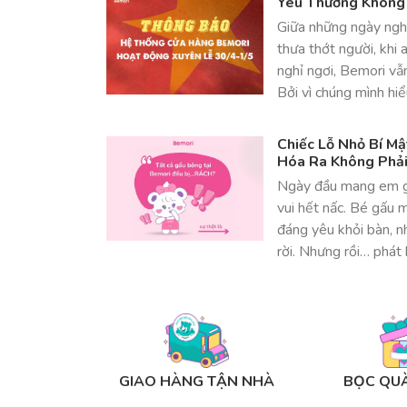
Yêu Thương Không
Giữa những ngày nghỉ
thưa thớt người, khi 
nghỉ ngơi, Bemori vẫ
Bởi vì chúng mình hi
Chiếc Lỗ Nhỏ Bí M
Hóa Ra Không Phải 
Ngày đầu mang em g
vui hết nấc. Bé gấu 
đáng yêu khỏi bàn, 
rời. Nhưng rồi… phá
GIAO HÀNG TẬN NHÀ
BỌC QUÀ