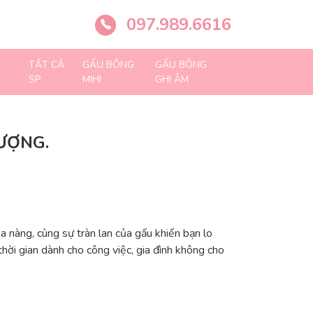
097.989.6616
TẤT CẢ
GẤU BÔNG
GẤU BÔNG
SP
MIHI
GHI ÂM
ƯỢNG.
a nàng, cùng sự tràn lan của gấu khiến bạn lo
ời gian dành cho công việc, gia đình không cho