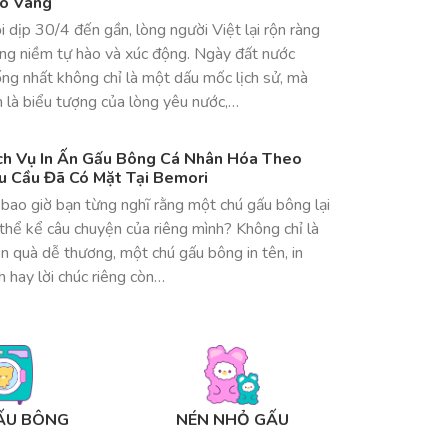
o Vàng
 dịp 30/4 đến gần, lòng người Việt lại rộn ràng
ong niềm tự hào và xúc động. Ngày đất nước
ng nhất không chỉ là một dấu mốc lịch sử, mà
 là biểu tượng của lòng yêu nước,…
ch Vụ In Ấn Gấu Bông Cá Nhân Hóa Theo
u Cầu Đã Có Mặt Tại Bemori
bao giờ bạn từng nghĩ rằng một chú gấu bông lại
thể kể câu chuyện của riêng mình? Không chỉ là
 quà dễ thương, một chú gấu bông in tên, in
h hay lời chúc riêng còn…
ẤU BÔNG
NÉN NHỎ GẤU