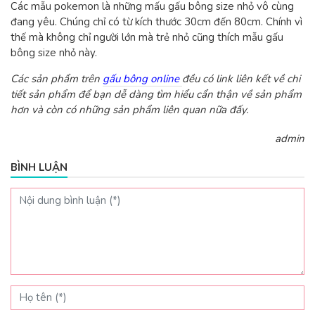
Các mẫu pokemon là những mấu gấu bông size nhỏ vô cùng
đang yêu. Chúng chỉ có từ kích thước 30cm đến 80cm. Chính vì
thế mà không chỉ người lớn mà trẻ nhỏ cũng thích mẫu gấu
bông size nhỏ này.
Các sản phẩm trên
gấu bông online
đều có link liên kết về chi
tiết sản phẩm để bạn dễ dàng tìm hiểu cẩn thận về sản phẩm
hơn và còn có những sản phẩm liên quan nữa đấy.
admin
BÌNH LUẬN