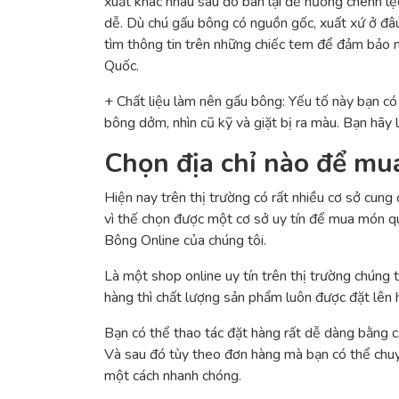
xuất khác nhau sau đó bán lại để hưởng chênh lệc
dễ. Dù chú gấu bông có nguồn gốc, xuất xứ ở đâu 
tìm thông tin trên những chiếc tem để đảm bảo ma
Quốc.
+ Chất liệu làm nên gấu bông: Yếu tố này bạn có
bông dởm, nhìn cũ kỹ và giặt bị ra màu. Bạn hãy 
Chọn địa chỉ nào để 
Hiện nay trên thị trường có rất nhiều cơ sở cung
vì thế chọn được một cơ sở uy tín để mua món qu
Bông Online của chúng tôi.
Là một shop online uy tín trên thị trường chúng t
hàng thì chất lượng sản phẩm luôn được đặt lên
Bạn có thể thao tác đặt hàng rất dễ dàng bằng c
Và sau đó tùy theo đơn hàng mà bạn có thể chuyể
một cách nhanh chóng.