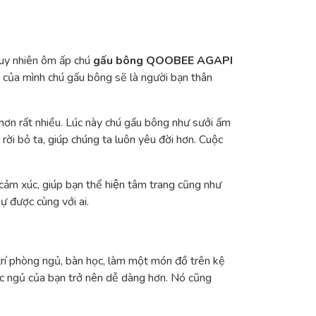
Tuy nhiên ôm ấp chú
gấu bông QOOBEE AGAPI
ng của mình chú gấu bông sẽ là người bạn thân
 hơn rất nhiều. Lúc này chú gấu bông như sưởi ấm
 rời bỏ ta, giúp chúng ta luôn yêu đời hơn. Cuộc
 cảm xúc, giúp bạn thể hiện tâm trang cũng như
̣ được cùng với ai.
trí phòng ngủ, bàn học, làm một món đồ trên kệ
iấc ngủ của bạn trở nên dễ dàng hơn. Nó cũng