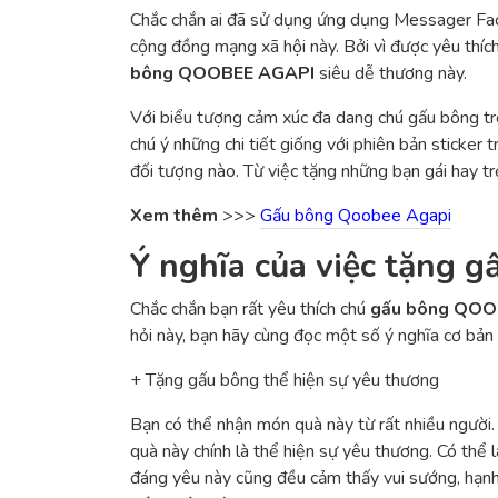
Chắc chắn ai đã sử dụng ứng dụng Messager Face
cộng đồng mạng xã hội này. Bởi vì được yêu thí
bông QOOBEE AGAPI
siêu dễ thương này.
Với biểu tượng cảm xúc đa dang chú gấu bông tr
chú ý những chi tiết giống với phiên bản sticker
đối tượng nào. Từ việc tặng những bạn gái hay t
Xem thêm
>>>
Gấu bông Qoobee Agapi
Ý nghĩa của việc tặng
Chắc chắn bạn rất yêu thích chú
gấu bông QO
hỏi này, bạn hãy cùng đọc một số ý nghĩa cơ bản c
+ Tặng gấu bông thể hiện sự yêu thương
Bạn có thể nhận món quà này từ rất nhiều người. 
quà này chính là thể hiện sự yêu thương. Có thể l
đáng yêu này cũng đều cảm thấy vui sướng, hạnh