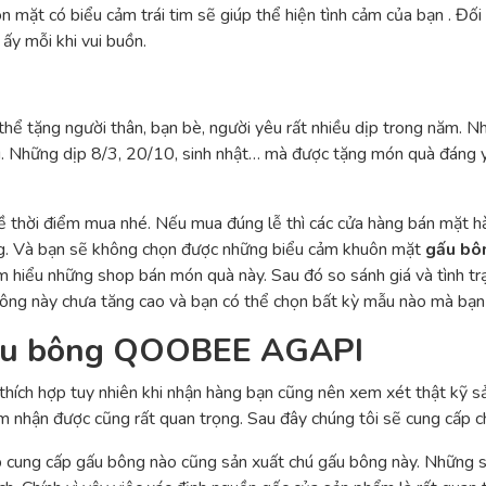
 mặt có biểu cảm trái tim sẽ giúp thể hiện tình cảm của bạn . Đối 
ấy mỗi khi vui buồn.
 thể tặng người thân, bạn bè, người yêu rất nhiều dịp trong năm
iều. Những dịp 8/3, 20/10, sinh nhật… mà được tặng món quà đáng 
ề thời điểm mua nhé. Nếu mua đúng lễ thì các cửa hàng bán mặt hà
ng. Và bạn sẽ không chọn được những biểu cảm khuôn mặt
gấu b
tìm hiểu những shop bán món quà này. Sau đó so sánh giá và tình 
bông này chưa tăng cao và bạn có thể chọn bất kỳ mẫu nào mà bạn 
gấu bông QOOBEE AGAPI
thích hợp tuy nhiên khi nhận hàng bạn cũng nên xem xét thật kỹ 
m nhận được cũng rất quan trọng. Sau đây chúng tôi sẽ cung cấp c
cung cấp gấu bông nào cũng sản xuất chú gấu bông này. Những sh