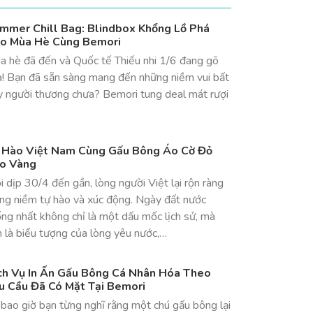
mmer Chill Bag: Blindbox Khổng Lồ Phá
o Mùa Hè Cùng Bemori
a hè đã đến và Quốc tế Thiếu nhi 1/6 đang gõ
a! Bạn đã sẵn sàng mang đến những niềm vui bất
y người thương chưa? Bemori tung deal mát rượi
 Hào Việt Nam Cùng Gấu Bông Áo Cờ Đỏ
o Vàng
 dịp 30/4 đến gần, lòng người Việt lại rộn ràng
ong niềm tự hào và xúc động. Ngày đất nước
ng nhất không chỉ là một dấu mốc lịch sử, mà
 là biểu tượng của lòng yêu nước,…
ch Vụ In Ấn Gấu Bông Cá Nhân Hóa Theo
u Cầu Đã Có Mặt Tại Bemori
bao giờ bạn từng nghĩ rằng một chú gấu bông lại