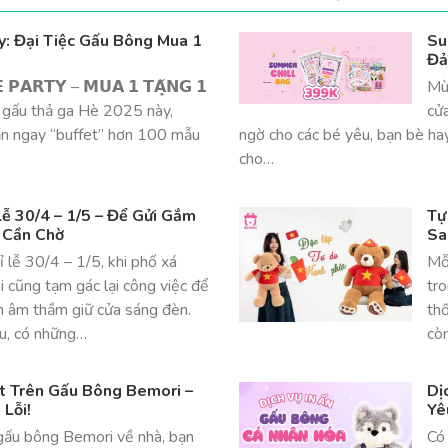
: Đại Tiệc Gấu Bông Mua 1
Su
Đả
 𝗣𝗔𝗥𝗧𝗬 – 𝗠𝗨𝗔 𝟭 𝗧𝗔̣̆𝗡𝗚 𝟭
Mù
 gấu thả ga Hè 2025 này,
cử
ăn ngay “buffet” hơn 100 mẫu
ngờ cho các bé yêu, bạn bè ha
cho…
ễ 30/4 – 1/5 – Để Gửi Gắm
Tự
 Cần Chờ
Sa
 lễ 30/4 – 1/5, khi phố xá
Mỗi
ai cũng tạm gác lại công việc để
tr
n âm thầm giữ cửa sáng đèn.
thố
ểu, có những…
còn
ật Trên Gấu Bông Bemori –
Dị
Lỗi!
Yê
ấu bông Bemori về nhà, bạn
Có 