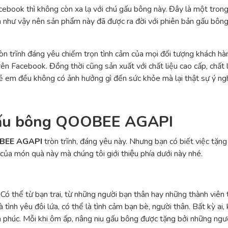
book thì không còn xa lạ với chú gấu bông này. Đây là một trong
ch như vậy nên sản phẩm này đã được ra đời với phiên bản gấu bôn
òn trĩnh đáng yêu chiếm trọn tình cảm của mọi đối tượng khách hà
 trên Facebook. Đồng thời cũng sản xuất với chất liệu cao cấp, chấ
rẻ em đều không có ảnh hưởng gì đến sức khỏe mà lại thật sự ý ngh
 gấu bông QOOBEE AGAPI
OBEE AGAPI
tròn trĩnh, đáng yêu này. Nhưng bạn có biết việc tặng 
ủa món quà này mà chúng tôi giới thiệu phía dưới này nhé.
Có thể từ bạn trai, từ những người bạn thân hay những thành viên 
à tình yêu đôi lứa, có thể là tình cảm bạn bè, người thân. Bất kỳ 
 phúc. Mỗi khi ôm ấp, nâng niu gấu bông được tặng bởi những ngư