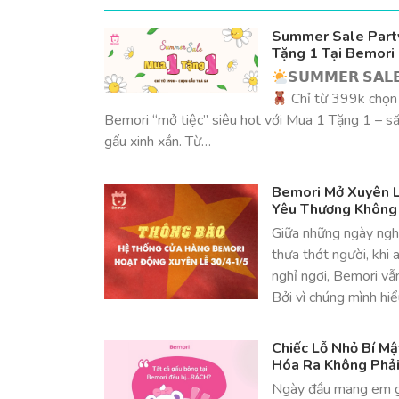
Summer Sale Party
Tặng 1 Tại Bemori
𝗦𝗨𝗠𝗠𝗘𝗥 𝗦𝗔𝗟𝗘
Chỉ từ 399k chọn
Bemori “mở tiệc” siêu hot với Mua 1 Tặng 1 – s
gấu xinh xắn. Từ…
Bemori Mở Xuyên L
Yêu Thương Không
Giữa những ngày nghỉ
thưa thớt người, khi 
nghỉ ngơi, Bemori vẫ
Bởi vì chúng mình hi
Chiếc Lỗ Nhỏ Bí M
Hóa Ra Không Phải 
Ngày đầu mang em g