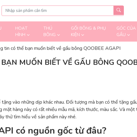
U
HOẠT
THÚ
GỐI BÔNG & PHỤ
GÓC CỦA
HÌNH
BÔNG
KIỆN
GẤU
g tin có thể bạn muốn biết về gấu bông QOOBEE AGAPI
 BẠN MUỐN BIẾT VỀ GẤU BÔNG QOOB
ể tặng vào những dịp khác nhau. Đối tượng mà bạn có thể tặng gấu
ng mặt hàng này có rất nhiều mẫu mã, kích thước, màu sắc. Và một 
ãy thử tìm hiểu về sản phẩm này nhé.
I có nguồn gốc từ đâu?