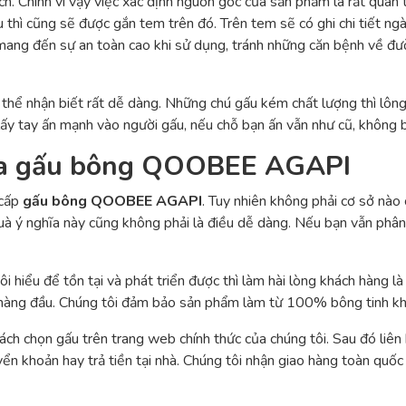
h. Chính vì vậy việc xác định nguồn gốc của sản phẩm là rất quan t
thì cũng sẽ được gắn tem trên đó. Trên tem sẽ có ghi chi tiết ng
ng đến sự an toàn cao khi sử dụng, tránh những căn bệnh về đ
 thể nhận biết rất dễ dàng. Những chú gấu kém chất lượng thì lông
lấy tay ấn mạnh vào người gấu, nếu chỗ bạn ấn vẫn như cũ, không b
mua gấu bông QOOBEE AGAPI
 cấp
gấu bông QOOBEE AGAPI
. Tuy nhiên không phải cơ sở nào
à ý nghĩa này cũng không phải là điều dễ dàng. Nếu bạn vẫn phân 
ôi hiểu để tồn tại và phát triển được thì làm hài lòng khách hàng là
 hàng đầu. Chúng tôi đảm bảo sản phẩm làm từ 100% bông tinh khiế
ách chọn gấu trên trang web chính thức của chúng tôi. Sau đó liên
n khoản hay trả tiền tại nhà. Chúng tôi nhận giao hàng toàn quốc 