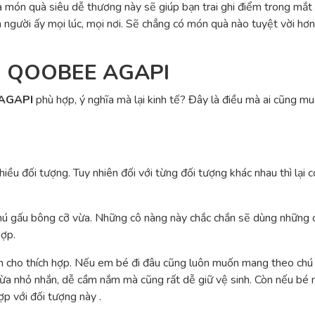
là món quà siêu dễ thương này sẽ giúp bạn trai ghi điểm trong m
nh người ấy mọi lúc, mọi nơi. Sẽ chẳng có món quà nào tuyệt vời h
ng QOOBEE AGAPI
 AGAPI
phù hợp, ý nghĩa mà lại kinh tế? Đây là điều mà ai cũng m
ều đối tượng. Tuy nhiên đối với từng đối tượng khác nhau thì lại 
chú gấu bông cỡ vừa. Những cô nàng này chắc chắn sẽ dùng những c
hợp.
ọn cho thích hợp. Nếu em bé đi đâu cũng luôn muốn mang theo chú 
Vừa nhỏ nhắn, dễ cầm nắm mà cũng rất dễ giữ vệ sinh. Còn nếu bé m
p với đối tượng này .