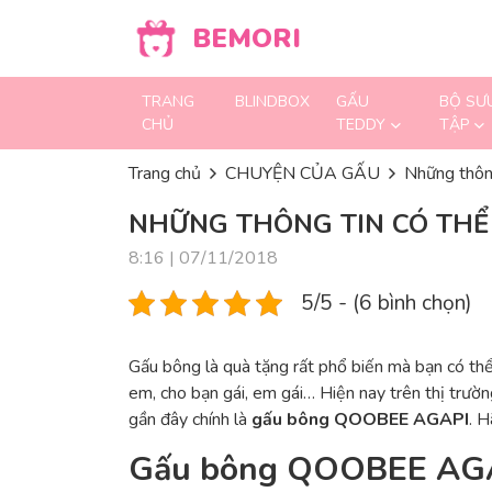
Skip to content
BEMORI
TRANG
BLINDBOX
GẤU
BỘ SƯ
CHỦ
TEDDY
TẬP
Trang chủ
CHUYỆN CỦA GẤU
Những thôn
NHỮNG THÔNG TIN CÓ THỂ
8:16 | 07/11/2018
5/5 - (6 bình chọn)
Gấu bông là quà tặng rất phổ biến mà bạn có th
em, cho bạn gái, em gái… Hiện nay trên thị trườ
gần đây chính là
gấu bông QOOBEE AGAPI
. H
Gấu bông QOOBEE AGAP