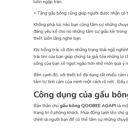
luôn ngập tràn.
+ Tặng gấu bông cũng giúp người được nhận có 
Không phải lúc nào bạn cũng tâm sự những chuyệ
đáng yêu kể cho nó những tâm sự giấu kín trong l
thiết luôn lắng nghe bạn.
Khi trống trải, cô đơn những trạng thái ngộ ngh
trái tim của bạn giúp chúng ta giải tỏa những lo 
sống của bạn sẽ ngọt ngào hơn nhờ món quà ý n
Bên cạnh đó, với thiết kế đa dạng rất nhiều cảm
tâm tư tình cảm của mình một cách rõ nét . Đấy c
Công dụng của gấu b
Bản thân chú
gấu bông QOOBEE AGAPI
là mộ
trang trí ở phòng khách. Mùa đông lạnh lẽo chú 
chính là người bạn để có thể tâm sự những chuyện