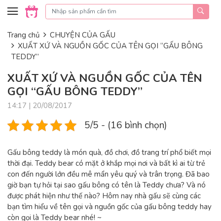
Skip to content
Trang chủ
CHUYỆN CỦA GẤU
XUẤT XỨ VÀ NGUỒN GỐC CỦA TÊN GỌI “GẤU BÔNG
TEDDY”
XUẤT XỨ VÀ NGUỒN GỐC CỦA TÊN
GỌI “GẤU BÔNG TEDDY”
14:17 | 20/08/2017
5/5 - (16 bình chọn)
Gấu bông teddy là món quà, đồ chơi, đồ trang trí phổ biết mọi
thời đại. Teddy bear có mặt ở khắp mọi nơi và bất kì ai từ trẻ
con đến người lớn đều mê mẩn yêu quý và trân trọng. Đã bao
giờ bạn tự hỏi tại sao gấu bông có tên là Teddy chưa? Và nó
được phát hiện như thế nào? Hôm nay nhà gấu sẽ cùng các
bạn tìm hiểu về tên gọi và nguồn gốc của gấu bông teddy hay
còn gọi là Teddy bear nhé! ~