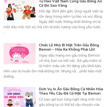
Tự Hào Việt Nam Cùng Gấu Bông Áo
Cờ Đỏ Sao Vàng
Mỗi dịp 30/4 đến gần, lòng người Việt lại
rộn ràng trong niềm tự hào và xúc động.
Ngày đất nước thống nhất không chỉ là
một dấu mốc lịch sử, mà còn là biểu tượng của lòng yêu nước,
…
Chiếc Lỗ Nhỏ Bí Mật Trên Gấu Bông
Bemori – Hóa Ra Không Phải Lỗi!
Ngày đầu mang em gấu bông Bemori
về nhà, bạn vui hết nấc. Bé gấu mềm ơi
là mềm, màu sắc thì đáng yêu khỏi bàn,
nhìn vào là muốn ôm mãi không rời. Nhưng rồi… phát hiện một
đường…
Dịch Vụ In Ấn Gấu Bông Cá Nhân Hóa
Theo Yêu Cầu Đã Có Mặt Tại Bemori
Có bao giờ bạn từng nghĩ rằng một chú
gấu bông lại có thể kể câu chuyện của