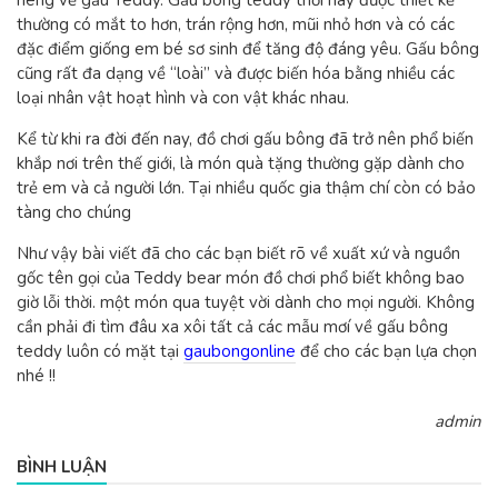
riêng về gấu Teddy. Gấu bông teddy thời nay được thiết kế
thường có mắt to hơn, trán rộng hơn, mũi nhỏ hơn và có các
đặc điểm giống em bé sơ sinh để tăng độ đáng yêu. Gấu bông
cũng rất đa dạng về “loài” và được biến hóa bằng nhiều các
loại nhân vật hoạt hình và con vật khác nhau.
Kể từ khi ra đời đến nay, đồ chơi gấu bông đã trở nên phổ biến
khắp nơi trên thế giới, là món quà tặng thường gặp dành cho
trẻ em và cả người lớn. Tại nhiều quốc gia thậm chí còn có bảo
tàng cho chúng
Như vậy bài viết đã cho các bạn biết rõ về xuất xứ và nguồn
gốc tên gọi của Teddy bear món đồ chơi phổ biết không bao
giờ lỗi thời. một món qua tuyệt vời dành cho mọi người. Không
cần phải đi tìm đâu xa xôi tất cả các mẫu mơí về gấu bông
teddy luôn có mặt tại
gaubongonline
để cho các bạn lựa chọn
nhé !!
admin
BÌNH LUẬN