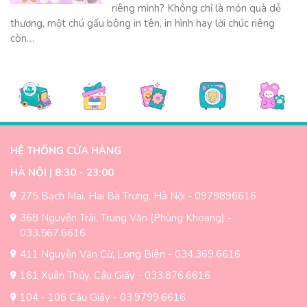
riêng mình? Không chỉ là món quà dễ
thương, một chú gấu bông in tên, in hình hay lời chúc riêng
còn…
HỆ THỐNG CỬA HÀNG
HÀ NỘI | 8:30 - 23:00
275 Bạch Mai, Hai Bà Trưng, Hà Nội - 0979896616
368 Nguyễn Trãi, Trung Văn (Phùng Khoang) -
033.567.6616
411 Nguyễn Văn Cừ, Long Biên - 034.369.6616
161 Xuân Thủy, Cầu Giấy - 033.876.6616
104 - 106 Cầu Giấy - 03.9799.6616