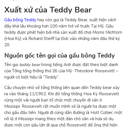
Xuất xứ của Teddy Bear
Gấu bông Teddy
hay còn gọi là Teddy Bear, xuất hiện cách
đây khá lâu khoảng hơn 100 năm trở về trước Tại Mỹ. Gấu
teddy được phát hiện bởi nhà sản xuất đồ chơi Morris Michtom
(Hoa Kỳ) và Richard Steiff tại Đức vào những năm đầu thế kỷ
20.
Nguồn gốc tên gọi của gấu bông Teddy
Tên gọi
teddy bear
trong tiếng Anh được đặt theo biệt danh
của Tổng tổng thống thứ 26 của Mỹ -Theodore Roosevelt –
người có biệt hiệu là “Teddy”.
Câu chuyện nhỏ về tổng thống liên quan đến Teddy bear xảy
ra vào tháng 11/1902. Khi đó tổng thống Hoa Kỳ Roosevelt
cùng một vài người bạn tổ chức một chuyến đi săn ở
Missisipi. Roosevelt rất muốn mình sẽ là người hạ được một
chú gấu đầu tiên. Người đi cùng dẫn đường là Holt Collier, một
nô lệ ở Missisipi mang theo một đàn chó săn và hứa sẽ dụ
được một con gấu lớn đi qua chỗ Roosevelt để ông thể hiện