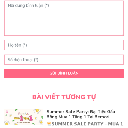
GỬI BÌNH LUẬN
BÀI VIẾT TƯƠNG TỰ
Summer Sale Party: Đại Tiệc Gấu
Bông Mua 1 Tặng 1 Tại Bemori
𝗦𝗨𝗠𝗠𝗘𝗥 𝗦𝗔𝗟𝗘 𝗣𝗔𝗥𝗧𝗬 – 𝗠𝗨𝗔 𝟭