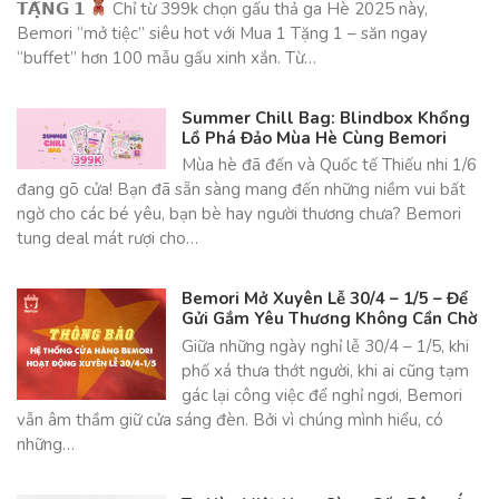
𝗧𝗔̣̆𝗡𝗚 𝟭
Chỉ từ 399k chọn gấu thả ga Hè 2025 này,
Bemori “mở tiệc” siêu hot với Mua 1 Tặng 1 – săn ngay
“buffet” hơn 100 mẫu gấu xinh xắn. Từ…
Summer Chill Bag: Blindbox Khổng
Lồ Phá Đảo Mùa Hè Cùng Bemori
Mùa hè đã đến và Quốc tế Thiếu nhi 1/6
đang gõ cửa! Bạn đã sẵn sàng mang đến những niềm vui bất
ngờ cho các bé yêu, bạn bè hay người thương chưa? Bemori
tung deal mát rượi cho…
Bemori Mở Xuyên Lễ 30/4 – 1/5 – Để
Gửi Gắm Yêu Thương Không Cần Chờ
Giữa những ngày nghỉ lễ 30/4 – 1/5, khi
phố xá thưa thớt người, khi ai cũng tạm
gác lại công việc để nghỉ ngơi, Bemori
vẫn âm thầm giữ cửa sáng đèn. Bởi vì chúng mình hiểu, có
những…