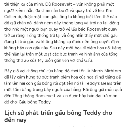
tài thiện xạ của mình. Dù Roosevelt – vốn không phải một
người kiên nhẫn, đã chán nản bỏ đi và quay trở về lều. Khi
Collier dụ được một con gấu, ông ta không biết làm thế nào
để giữ chân nó, đành ném dây thòng lọng và trói nó lại, đồng
thời nhờ một người bạn quay trở về lều báo Roosevelt quay
trở lại rừng. Tổng thống trở lại và ông nhìn thấy một chú gấu
đang bị trói gào và không kháng cự được nên ông quyết định
không bắn con gấu này. Sau này một họa sĩ biếm họa nổi tiếng
thể hiện lại trên một loạt các bức tranh và hình ảnh của tổng
thống thứ 26 của Mỹ luôn gắn liền với chú Gấu.
Bấy giờ vợi chồng chủ cửa hàng đồ chơi tên là Morris Michtom
đã lấy cảm hứng từ bức tranh biếm họa của họa sĩ nổi tiếng để
làm lên hai con gấu bông rồi đặt tên nó là Teddy’s Bears trên
một tấm bảng trưng bày ngoài cửa hàng. Rồi ông gửi món quà
đến Tông thống Roosevelt và xin được bày bán đại trà món
đồ chơi Gấu bông Teddy.
Lịch sử phát triển gấu bông Teddy cho
đến nay