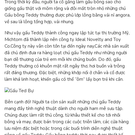
Trong thời kỳ đầu, người ta cố gắng làm gấu bông sao cho
giống gấu thật với mõm rộng và đôi mắt tròn nhỏ những chú
Gấu bông Teddy thường được phủ lớp lông bằng vải nỉ angora,
về sau là lông tổng hợp, vải nhung.
Như vậy gấu Teddy thành công ngay lập tức tại thị trường Mỹ,
Michtom đã thành lập nên công ty Ideal Novelty and Toy
Co.Công ty này vẫn còn tồn tại đến ngày nay.Các nhà sản xuất
đã chủ định đưa ra hàng loạt chú gấu Teddy như những người
bạn dễ thương của trẻ em mỗi khi chúng buồn. Do đó, gấu
Teddy thường có khuôn mặt rất ngây thơ, hơi buồn và trông
rất đáng thương. Đặc biệt, những khớp nối ở chân và cổ được
làm khá linh hoạt, khiến gấu có thể “ôm” lấy bọn trẻ khi cần.
Bên cạnh đó! Người ta còn sản xuất những chú gấu Teddy
mang đầy tính nghệ thuật dành cho người ham mê sưu tập.
Chúng được làm rất thủ công, từ khâu thiết kế cho tới nhồi
bông và may, được bán trong các cuộc triễn lãm, các cửa hàng
lưu niệm đặc biệt hoặc trong các buối trình diễn nghệ thuật