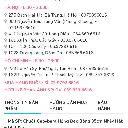
HÀ NỘI | 8:30 - 23:00
275 Bạch Mai, Hai Bà Trưng, Hà Nội - 0979896616
368 Nguyễn Trãi, Trung Văn (Phùng Khoang) -
033.567.6616
411 Nguyễn Văn Cừ, Long Biên - 034.369.6616
161 Xuân Thủy, Cầu Giấy - 033.876.6616
104 - 106 Cầu Giấy - 03.9799.6616
1028 Đường Láng, Đống Đa - 035.369.6616
HỒ CHÍ MINH | 8:30 - 23:00
228 Lê Văn Sỹ, Phường 1, Tân Bình - 097 989 6616
162B Nguyễn Gia Trí, P. Thạnh Mỹ Tây - 039 753 6616
MUA HÀNG BUÔN/ SỈ: 03.9797.6616
HOTLINE PHẢN ÁNH SP/ DV: 039.333.6616
THÔNG TIN SẢN
HƯỚNG DẪN MUA
BẢO
PHẨM
HÀNG
HÀNH
– Mã SP: Chuột Capybara Hồng Đeo Bóng 35cm Nhảy Hát
– GB3095