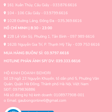
trên
161 Xuân Thủy, Cầu Giấy - 033.876.6616
trang
trang
sản
104 - 106 Cầu Giấy - 03.9799.6616
sản
phẩm
1028 Đường Láng, Đống Đa - 035.369.6616
phẩm
HỒ CHÍ MINH | 8:30 - 23:00
228 Lê Văn Sỹ, Phường 1, Tân Bình - 097 989 6616
162B Nguyễn Gia Trí, P. Thạnh Mỹ Tây - 039 753 6616
MUA HÀNG BUÔN/ SỈ: 03.9797.6616
HOTLINE PHẢN ÁNH SP/ DV: 039.333.6616
HỘ KINH DOANH BEMORI
Số 19 ngõ 23 Nguyễn Khuyến, tổ dân phố 5, Phường Văn
Quán, Quận Hà Đông, Thành phố Hà Nội, Việt Nam
SĐT: 0979836886
Mã số đăng ký hộ kinh doanh: 0108977908-001
o Email: gaubongonline6@gmail.com