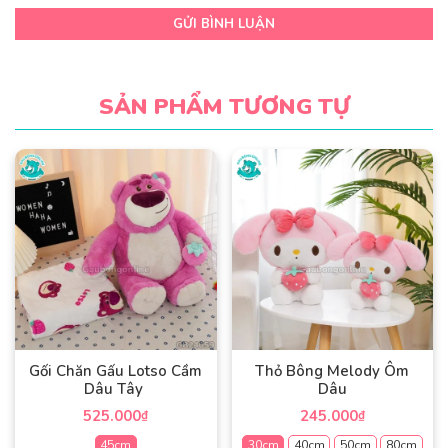
GỬI BÌNH LUẬN
SẢN PHẨM TƯƠNG TỰ
Gối Chăn Gấu Lotso Cầm
Thỏ Bông Melody Ôm
Dâu Tây
Dâu
525.000
245.000
₫
₫
45cm
30cm
40cm
50cm
80cm