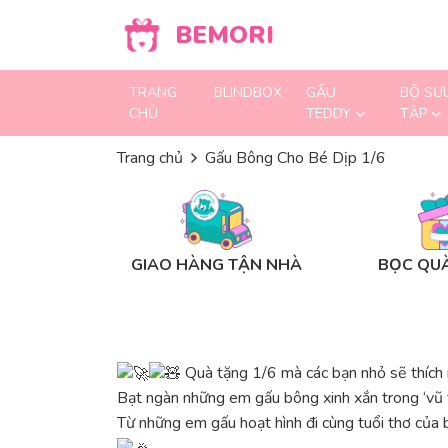
Skip to content
BEMORI
TRANG
BLINDBOX
GẤU
BỘ SƯ
CHỦ
TEDDY
TẬP
Trang chủ
Gấu Bông Cho Bé Dịp 1/6
GIAO HÀNG TẬN NHÀ
BỌC QUÀ
Quà tặng 1/6 mà các bạn nhỏ sẽ thích
Bạt ngàn những em gấu bông xinh xắn trong ‘vũ t
Từ những em gấu hoạt hình đi cùng tuổi thơ của