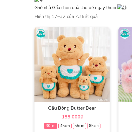
Ghé nhà Gấu chọn quà cho bé ngay thuiiii
Đã
Hiển thị 17–32 của 73 kết quả
sắp
xếp
theo
mới
nhất
Gấu Bông Butter Bear
155.000
₫
30cm
45cm
55cm
85cm