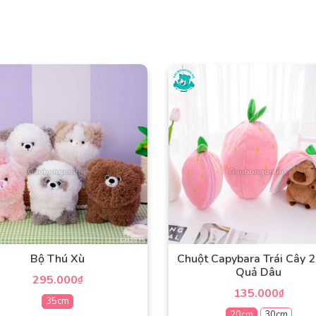
Bộ Thú Xù
Chuột Capybara Trái Cây 2
Quả Dâu
295.000
₫
135.000
₫
35cm
20cm
30cm