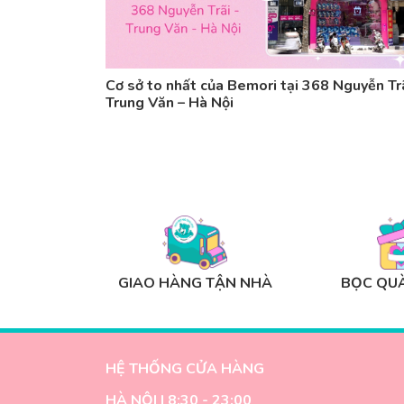
Cơ sở to nhất của Bemori tại 368 Nguyễn Trã
Trung Văn – Hà Nội
GIAO HÀNG TẬN NHÀ
BỌC QUÀ
HỆ THỐNG CỬA HÀNG
HÀ NỘI | 8:30 - 23:00