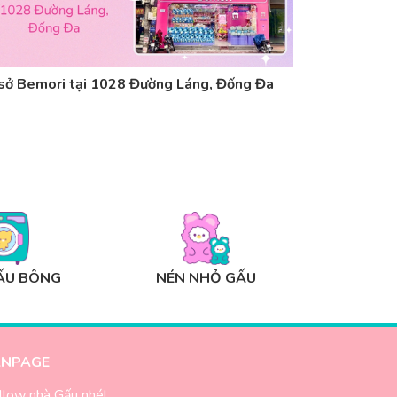
sở Bemori tại 1028 Đường Láng, Đống Đa
5 câu hỏi về
ẤU BÔNG
NÉN NHỎ GẤU
ANPAGE
llow nhà Gấu nhé!