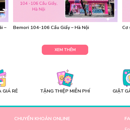
i –
Bemori 104-106 Cầu Giấy – Hà Nội
Cơ 
XEM THÊM
 GIÁ RẺ
TẶNG THIỆP MIỄN PHÍ
GIẶT G
CHUYỂN KHOẢN ONLINE
F
Fo