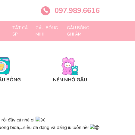
097.989.6616
TẤT CẢ
GẤU BÔNG
GẤU BÔNG
SP
MIHI
GHI ÂM
ẤU BÔNG
NÉN NHỎ GẤU
rồi đây cả nhà ơi
óng bida,…siêu đa dạng và đáng iu luôn nè!