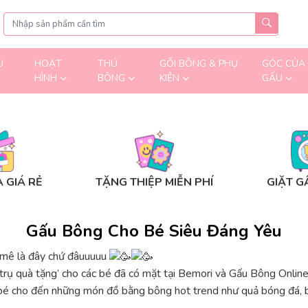
U
HOẠT
THÚ
GỐI BÔNG & PHỤ
GÓC CỦA
HÌNH
BÔNG
KIỆN
GẤU
 GIÁ RẺ
TẶNG THIỆP MIỄN PHÍ
GIẶT G
Gấu Bông Cho Bé Siêu Đáng Yêu
 mê là đây chứ đâuuuuu
rụ quà tặng’ cho các bé đã có mặt tại Bemori và Gấu Bông Online 
 bé cho đến những món đồ bằng bông hot trend như quả bóng đá, b