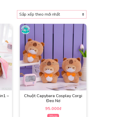
in1 –
Chuột Capybara Cosplay Corgi
Đeo Nơ
95.000
₫
20cm