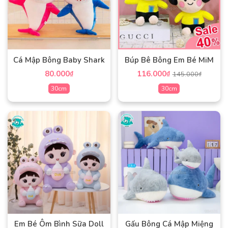
Cá Mập Bông Baby Shark
Búp Bê Bông Em Bé MiM
80.000
116.000
₫
₫
145.000
₫
30cm
30cm
Sản
Sản
phẩm
phẩm
này
này
có
có
nhiều
nhiều
biến
biến
thể.
thể.
Các
Các
tùy
tùy
chọn
chọn
có
có
Em Bé Ôm Bình Sữa Doll
Gấu Bông Cá Mập Miệng