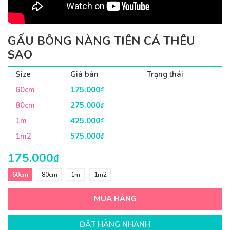
GẤU BÔNG NÀNG TIÊN CÁ THÊU
SAO
Size
Giá bán
Trạng thái
60cm
175.000
₫
80cm
275.000
₫
1m
425.000
₫
1m2
575.000
₫
175.000
₫
60cm
80cm
1m
1m2
MUA HÀNG
ĐẶT HÀNG NHANH