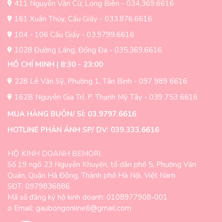
411 Nguyễn Văn Cừ, Long Biên - 034.369.6616
được
được
chọn
chọn
161 Xuân Thủy, Cầu Giấy - 033.876.6616
trên
trên
104 - 106 Cầu Giấy - 03.9799.6616
trang
trang
sản
sản
1028 Đường Láng, Đống Đa - 035.369.6616
phẩm
phẩm
HỒ CHÍ MINH | 8:30 - 23:00
228 Lê Văn Sỹ, Phường 1, Tân Bình - 097 989 6616
162B Nguyễn Gia Trí, P. Thạnh Mỹ Tây - 039 753 6616
MUA HÀNG BUÔN/ SỈ: 03.9797.6616
HOTLINE PHẢN ÁNH SP/ DV: 039.333.6616
HỘ KINH DOANH BEMORI
Số 19 ngõ 23 Nguyễn Khuyến, tổ dân phố 5, Phường Văn
Quán, Quận Hà Đông, Thành phố Hà Nội, Việt Nam
SĐT: 0979836886
Mã số đăng ký hộ kinh doanh: 0108977908-001
o Email: gaubongonline6@gmail.com