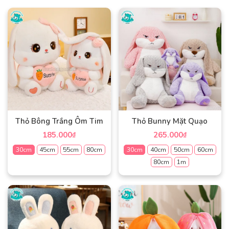
Thỏ Bông Trắng Ôm Tim
Thỏ Bunny Mặt Quạo
185.000
265.000
₫
₫
30cm
45cm
55cm
80cm
30cm
40cm
50cm
60cm
80cm
1m
Sản
phẩm
Sản
này
phẩm
có
này
nhiều
có
biến
nhiều