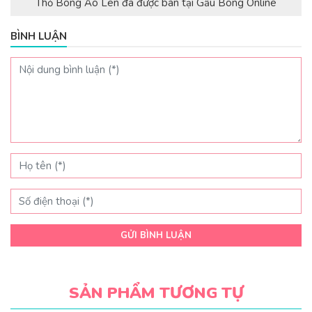
Thỏ Bông Áo Len đã được bán tại Gấu Bông Online
BÌNH LUẬN
GỬI BÌNH LUẬN
SẢN PHẨM TƯƠNG TỰ