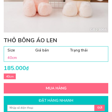
THỎ BÔNG ÁO LEN
Size
Giá bán
Trạng thái
40cm
185.000
₫
40cm
MUA HÀNG
ĐẶT HÀNG NHANH
GỬI