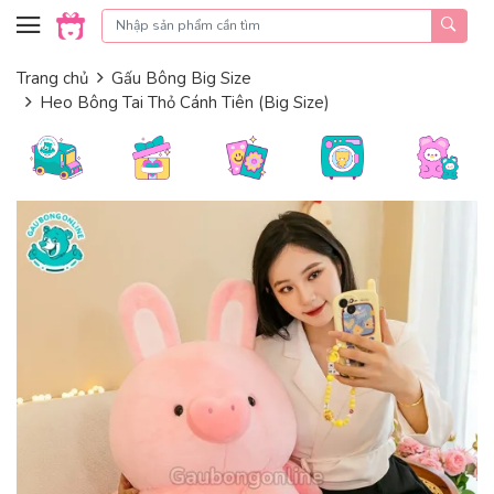
Skip to content
Trang chủ
Gấu Bông Big Size
Heo Bông Tai Thỏ Cánh Tiên (Big Size)