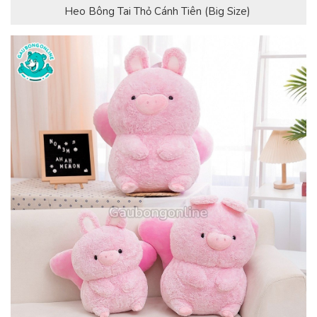
Heo Bông Tai Thỏ Cánh Tiên (Big Size)