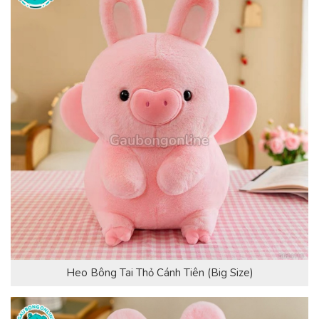
Heo Bông Tai Thỏ Cánh Tiên (Big Size)