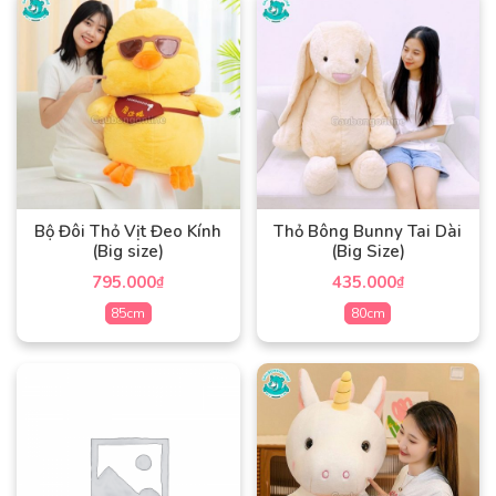
phẩm
phẩm
phẩm
phẩm
này
này
có
có
nhiều
nhiều
biến
biến
thể.
thể.
Các
Các
tùy
tùy
chọn
chọn
có
có
Bộ Đôi Thỏ Vịt Đeo Kính
Thỏ Bông Bunny Tai Dài
thể
thể
(Big size)
(Big Size)
được
được
795.000
435.000
₫
₫
chọn
chọn
85cm
80cm
trên
trên
trang
trang
Sản
Sản
sản
sản
phẩm
phẩm
phẩm
phẩm
này
này
có
có
nhiều
nhiều
biến
biến