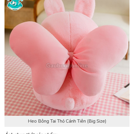
Heo Bông Tai Thỏ Cánh Tiên (Big Size)