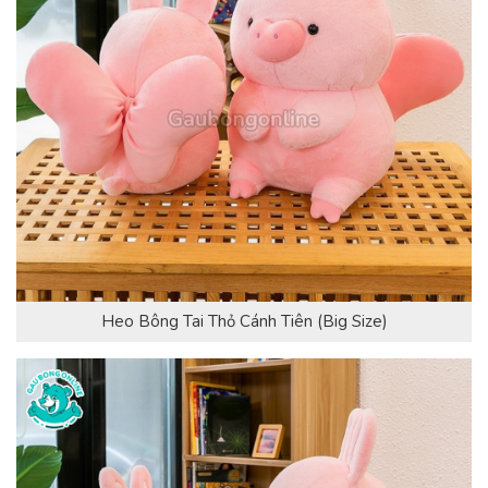
Heo Bông Tai Thỏ Cánh Tiên (Big Size)