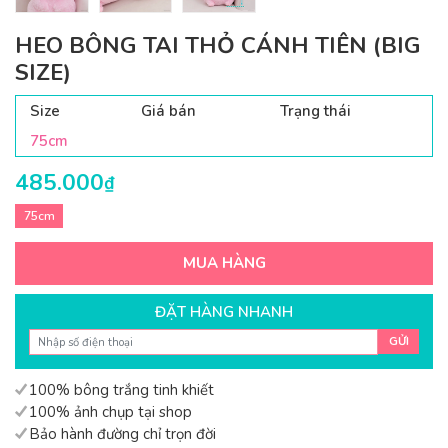
HEO BÔNG TAI THỎ CÁNH TIÊN (BIG
SIZE)
Size
Giá bán
Trạng thái
75cm
485.000
₫
75cm
MUA HÀNG
ĐẶT HÀNG NHANH
GỬI
100% bông trắng tinh khiết
100% ảnh chụp tại shop
Bảo hành đường chỉ trọn đời