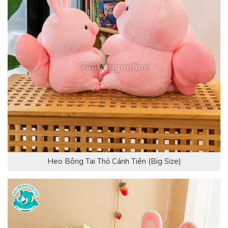
Heo Bông Tai Thỏ Cánh Tiên (Big Size)