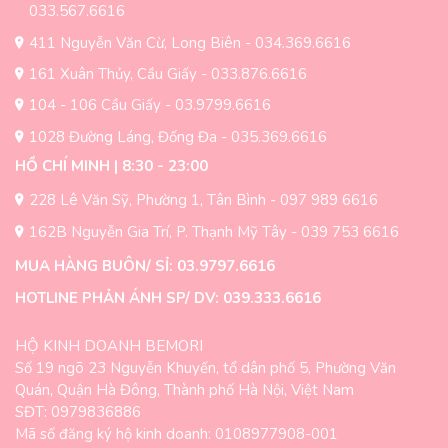
thể
thể
033.567.6616
được
được
411 Nguyễn Văn Cừ, Long Biên - 034.369.6616
chọn
chọn
trên
trên
161 Xuân Thủy, Cầu Giấy - 033.876.6616
trang
trang
104 - 106 Cầu Giấy - 03.9799.6616
sản
sản
1028 Đường Láng, Đống Đa - 035.369.6616
phẩm
phẩm
HỒ CHÍ MINH | 8:30 - 23:00
228 Lê Văn Sỹ, Phường 1, Tân Bình - 097 989 6616
162B Nguyễn Gia Trí, P. Thạnh Mỹ Tây - 039 753 6616
MUA HÀNG BUÔN/ SỈ: 03.9797.6616
HOTLINE PHẢN ÁNH SP/ DV: 039.333.6616
HỘ KINH DOANH BEMORI
Số 19 ngõ 23 Nguyễn Khuyến, tổ dân phố 5, Phường Văn
Quán, Quận Hà Đông, Thành phố Hà Nội, Việt Nam
SĐT: 0979836886
Mã số đăng ký hộ kinh doanh: 0108977908-001