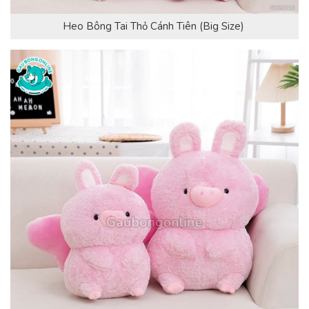
Heo Bông Tai Thỏ Cánh Tiên (Big Size)