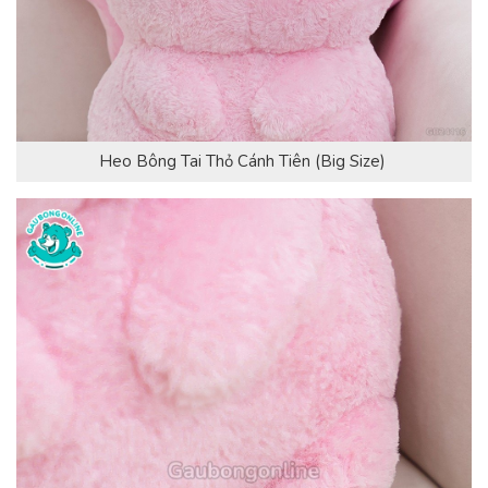
Heo Bông Tai Thỏ Cánh Tiên (Big Size)