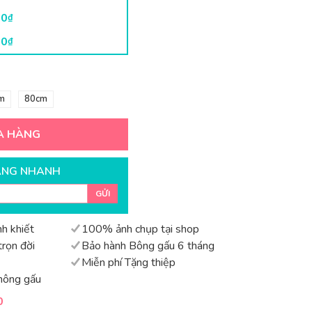
00
₫
00
₫
m
80cm
A HÀNG
ÀNG NHANH
GỬI
h khiết
100% ảnh chụp tại shop
rọn đời
Bảo hành Bông gấu 6 tháng
Miễn phí Tặng thiệp
hông gấu
0