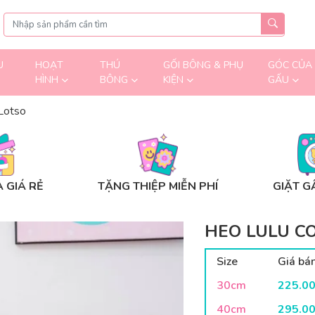
U
HOẠT
THÚ
GỐI BÔNG & PHỤ
GÓC CỦA
HÌNH
BÔNG
KIỆN
GẤU
Lotso
 GIÁ RẺ
TẶNG THIỆP MIỄN PHÍ
GIẶT G
HEO LULU C
Size
Giá bá
30cm
225.0
40cm
295.0