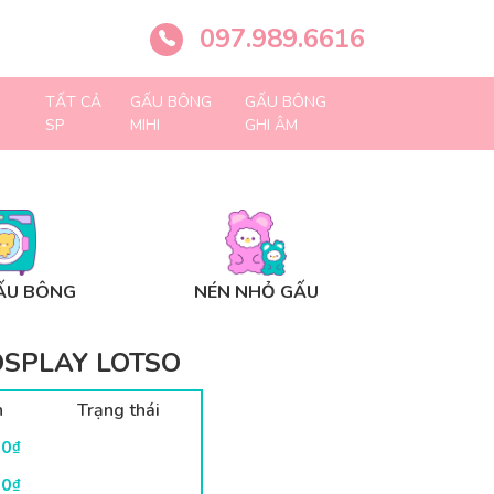
097.989.6616
TẤT CẢ
GẤU BÔNG
GẤU BÔNG
SP
MIHI
GHI ÂM
ẤU BÔNG
NÉN NHỎ GẤU
OSPLAY LOTSO
n
Trạng thái
00
₫
00
₫