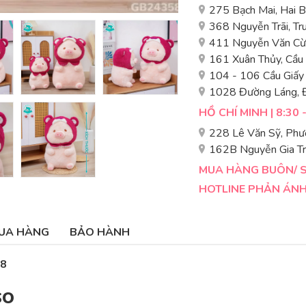
275 Bạch Mai, Hai 
368 Nguyễn Trãi, T
411 Nguyễn Văn Cừ,
161 Xuân Thủy, Cầu
104 - 106 Cầu Giấy
1028 Đường Láng, 
HỒ CHÍ MINH | 8:30 
228 Lê Văn Sỹ, Phư
162B Nguyễn Gia Tr
MUA HÀNG BUÔN/ SỈ
HOTLINE PHẢN ÁNH 
UA HÀNG
BẢO HÀNH
58
so