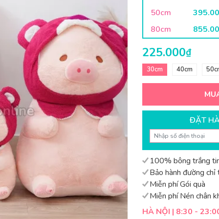
50cm
395.0
80cm
855.0
225.000
₫
30cm
40cm
50c
MU
ĐẶT H
100% bông trắng tin
Bảo hành đường chỉ t
Miễn phí Gói quà
Miễn phí Nén chân k
HÀ NỘI | 8:30 - 23:0