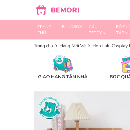
Skip to content
BEMORI
TRANG
BLINDBOX
GẤU
BỘ SƯ
CHỦ
TEDDY
TẬP
Trang chủ
Hàng Mới Về
Heo Lulu Cosplay 
GIAO HÀNG TẬN NHÀ
BỌC QUÀ