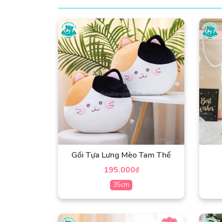
Gối Tựa Lưng Mèo Tam Thể
195.000
₫
35cm
Sản
phẩm