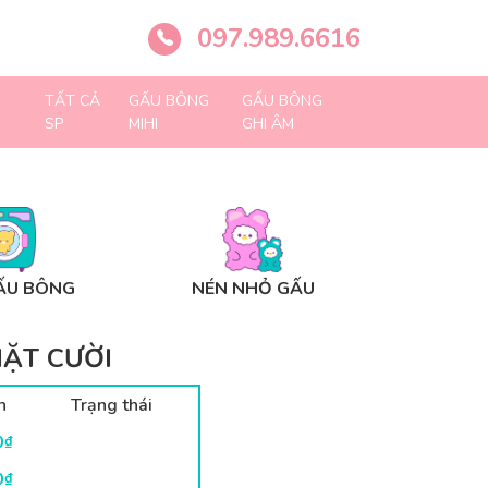
097.989.6616
TẤT CẢ
GẤU BÔNG
GẤU BÔNG
SP
MIHI
GHI ÂM
ẤU BÔNG
NÉN NHỎ GẤU
ẶT CƯỜI
n
Trạng thái
0
₫
0
₫