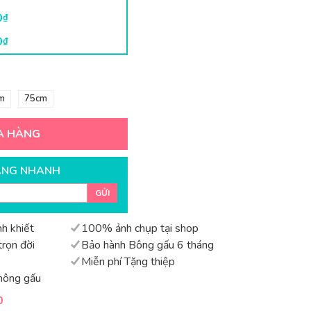
0
₫
0
₫
m
75cm
A HÀNG
ÀNG NHANH
GỬI
h khiết
100% ảnh chụp tại shop
rọn đời
Bảo hành Bông gấu 6 tháng
Miễn phí Tặng thiệp
hông gấu
0