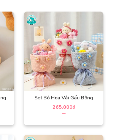
ồng
Set Bó Hoa Vải Gấu Bông
265.000
₫
Sản
phẩm
này