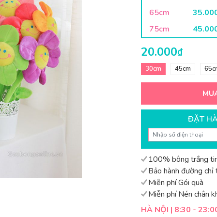
65cm
35.00
75cm
45.00
20.000
₫
30cm
45cm
65c
MU
ĐẶT H
100% bông trắng tin
Bảo hành đường chỉ t
Miễn phí Gói quà
Miễn phí Nén chân k
HÀ NỘI | 8:30 - 23:0