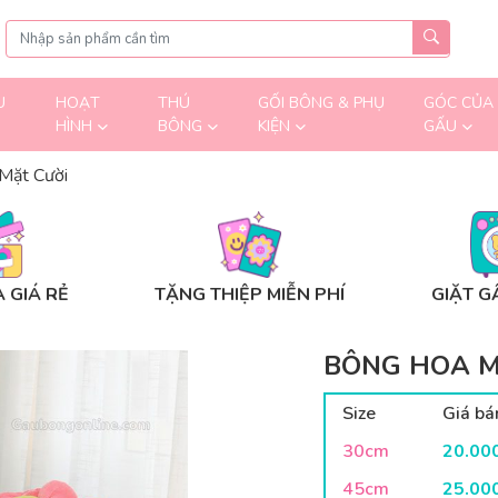
U
HOẠT
THÚ
GỐI BÔNG & PHỤ
GÓC CỦA
HÌNH
BÔNG
KIỆN
GẤU
Mặt Cười
 GIÁ RẺ
TẶNG THIỆP MIỄN PHÍ
GIẶT G
BÔNG HOA M
Size
Giá bá
30cm
20.00
45cm
25.00