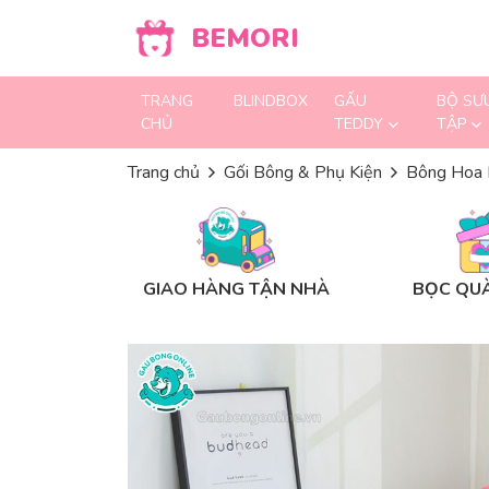
Skip to content
BEMORI
TRANG
BLINDBOX
GẤU
BỘ SƯ
CHỦ
TEDDY
TẬP
Trang chủ
Gối Bông & Phụ Kiện
Bông Hoa 
GIAO HÀNG TẬN NHÀ
BỌC QUÀ