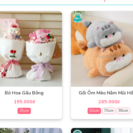
Bó Hoa Gấu Bông
Gối Ôm Mèo Nằm Mũi H
195.000
265.000
₫
₫
35cm
50cm
70cm
90cm
Sản
Sản
phẩm
phẩm