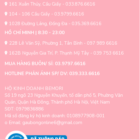
trên
trên
161 Xuân Thủy, Cầu Giấy - 033.876.6616
trang
trang
104 - 106 Cầu Giấy - 03.9799.6616
sản
sản
1028 Đường Láng, Đống Đa - 035.369.6616
phẩm
phẩm
HỒ CHÍ MINH | 8:30 - 23:00
228 Lê Văn Sỹ, Phường 1, Tân Bình - 097 989 6616
162B Nguyễn Gia Trí, P. Thạnh Mỹ Tây - 039 753 6616
MUA HÀNG BUÔN/ SỈ: 03.9797.6616
HOTLINE PHẢN ÁNH SP/ DV: 039.333.6616
HỘ KINH DOANH BEMORI
Số 19 ngõ 23 Nguyễn Khuyến, tổ dân phố 5, Phường Văn
Quán, Quận Hà Đông, Thành phố Hà Nội, Việt Nam
SĐT: 0979836886
Mã số đăng ký hộ kinh doanh: 0108977908-001
o Email: gaubongonline6@gmail.com