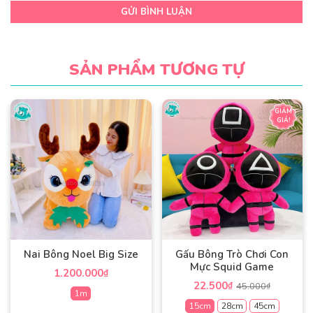
GỬI BÌNH LUẬN
SẢN PHẨM TƯƠNG TỰ
GIẢM
GIÁ!
Nai Bông Noel Big Size
Gấu Bông Trò Chơi Con
Mực Squid Game
1.200.000
₫
22.500
₫
45.000
₫
1m
15cm
28cm
45cm