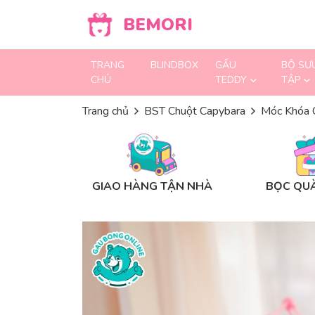
Skip to content
BEMORI
TRANG
BLINDBOX
GẤU
BỘ SƯ
CHỦ
TEDDY
TẬP
Trang chủ
BST Chuột Capybara
Móc Khóa 
GIAO HÀNG TẬN NHÀ
BỌC QUÀ