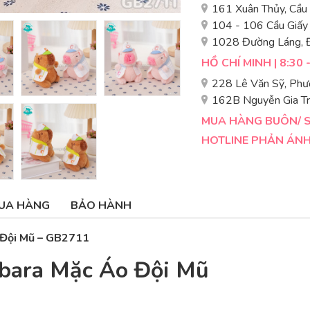
161 Xuân Thủy, Cầu
104 - 106 Cầu Giấy
1028 Đường Láng, 
HỒ CHÍ MINH | 8:30 
228 Lê Văn Sỹ, Phư
162B Nguyễn Gia Tr
MUA HÀNG BUÔN/ SỈ
HOTLINE PHẢN ÁNH 
UA HÀNG
BẢO HÀNH
 Đội Mũ
– GB2711
bara Mặc Áo Đội Mũ