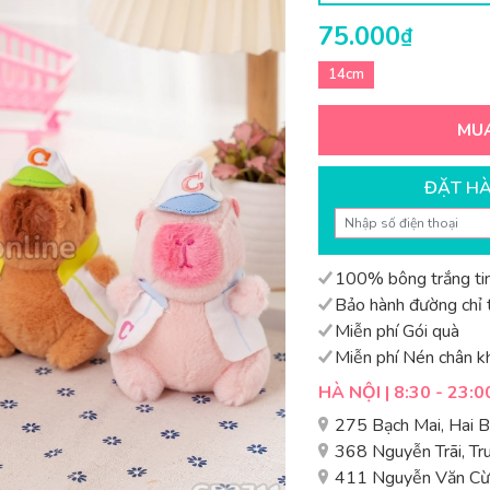
75.000
₫
14cm
MU
ĐẶT H
100% bông trắng tin
Bảo hành đường chỉ t
Miễn phí Gói quà
Miễn phí Nén chân k
HÀ NỘI | 8:30 - 23:0
275 Bạch Mai, Hai 
368 Nguyễn Trãi, T
411 Nguyễn Văn Cừ,