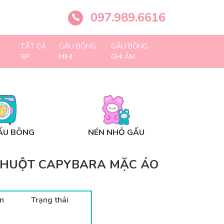
097.989.6616
TẤT CẢ
GẤU BÔNG
GẤU BÔNG
SP
MIHI
GHI ÂM
ẤU BÔNG
NÉN NHỎ GẤU
CHUỘT CAPYBARA MẶC ÁO
n
Trạng thái