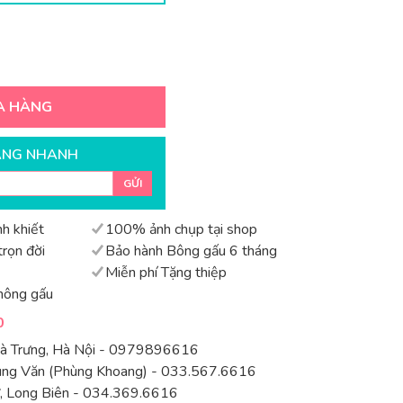
A HÀNG
ÀNG NHANH
GỬI
h khiết
100% ảnh chụp tại shop
rọn đời
Bảo hành Bông gấu 6 tháng
Miễn phí Tặng thiệp
hông gấu
0
Bà Trưng, Hà Nội - 0979896616
rung Văn (Phùng Khoang) - 033.567.6616
 Long Biên - 034.369.6616