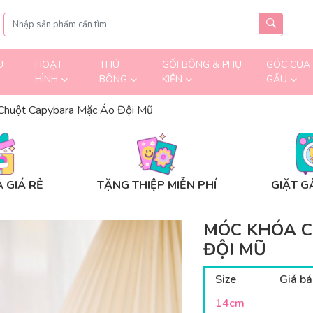
U
HOẠT
THÚ
GỐI BÔNG & PHỤ
GÓC CỦA
HÌNH
BÔNG
KIỆN
GẤU
Chuột Capybara Mặc Áo Đội Mũ
 GIÁ RẺ
TẶNG THIỆP MIỄN PHÍ
GIẶT G
MÓC KHÓA 
ĐỘI MŨ
Size
Giá bá
14cm