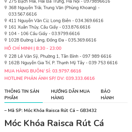
275 Bạch Mai, Hai Bà Trưng, Hà Nội - 0979896616
368 Nguyễn Trãi, Trung Văn (Phùng Khoang) -
033.567.6616
411 Nguyễn Văn Cừ, Long Biên - 034.369.6616
161 Xuân Thủy, Cầu Giấy - 033.876.6616
104 - 106 Cầu Giấy - 03.9799.6616
1028 Đường Láng, Đống Đa - 035.369.6616
HỒ CHÍ MINH | 8:30 - 23:00
228 Lê Văn Sỹ, Phường 1, Tân Bình - 097 989 6616
162B Nguyễn Gia Trí, P. Thạnh Mỹ Tây - 039 753 6616
MUA HÀNG BUÔN/ SỈ: 03.9797.6616
HOTLINE PHẢN ÁNH SP/ DV: 039.333.6616
THÔNG TIN SẢN
HƯỚNG DẪN MUA
BẢO
PHẨM
HÀNG
HÀNH
– Mã SP: Móc Khóa Raisca Rút Cá – GB3432
Móc Khóa Raisca Rút Cá