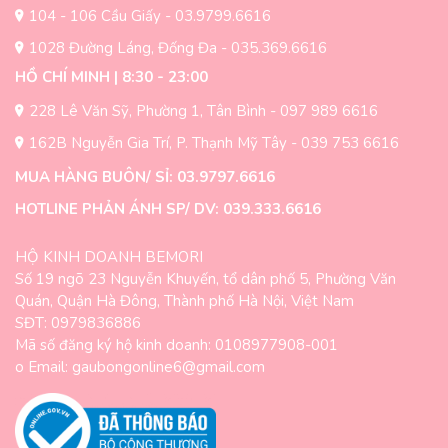
trên
104 - 106 Cầu Giấy - 03.9799.6616
trang
sản
1028 Đường Láng, Đống Đa - 035.369.6616
phẩm
HỒ CHÍ MINH | 8:30 - 23:00
228 Lê Văn Sỹ, Phường 1, Tân Bình - 097 989 6616
162B Nguyễn Gia Trí, P. Thạnh Mỹ Tây - 039 753 6616
MUA HÀNG BUÔN/ SỈ: 03.9797.6616
HOTLINE PHẢN ÁNH SP/ DV: 039.333.6616
HỘ KINH DOANH BEMORI
Số 19 ngõ 23 Nguyễn Khuyến, tổ dân phố 5, Phường Văn
Quán, Quận Hà Đông, Thành phố Hà Nội, Việt Nam
SĐT: 0979836886
Mã số đăng ký hộ kinh doanh: 0108977908-001
o Email: gaubongonline6@gmail.com