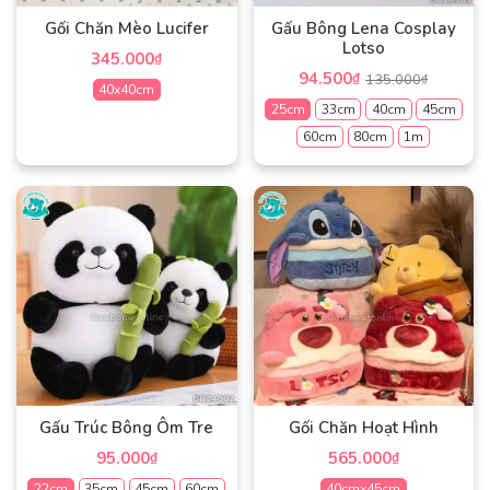
Gối Chăn Mèo Lucifer
Gấu Bông Lena Cosplay
Lotso
345.000
₫
94.500
₫
135.000
₫
40x40cm
25cm
33cm
40cm
45cm
Sản
60cm
80cm
1m
phẩm
Sản
này
phẩm
có
này
nhiều
có
biến
nhiều
thể.
biến
Các
thể.
tùy
Các
chọn
tùy
có
chọn
thể
có
được
Gấu Trúc Bông Ôm Tre
Gối Chăn Hoạt Hình
thể
chọn
95.000
565.000
₫
₫
được
trên
chọn
22cm
35cm
45cm
60cm
40cmx45cm