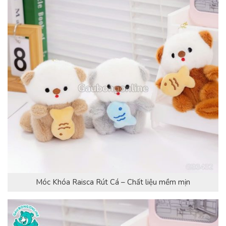
Móc Khóa Raisca Rút Cá – Chất liệu mềm mịn