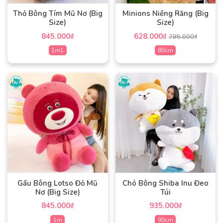
có
có
Thỏ Bông Tím Mũ Nơ (Big
Minions Niềng Răng (Big
thể
thể
Size)
Size)
được
được
845.000
628.000
₫
₫
785.000
₫
chọn
chọn
1m1
80cm
trên
trên
trang
trang
Sản
Sản
sản
sản
phẩm
phẩm
phẩm
phẩm
này
này
có
có
nhiều
nhiều
biến
biến
thể.
thể.
Các
Các
tùy
tùy
chọn
chọn
có
có
Gấu Bông Lotso Đỏ Mũ
Chó Bông Shiba Inu Đeo
thể
thể
Nơ (Big Size)
Túi
được
được
845.000
935.000
₫
₫
chọn
chọn
1m
90cm
trên
trên