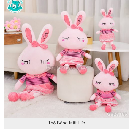
Thỏ Bông Mắt Híp