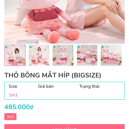
THỎ BÔNG MẮT HÍP (BIGSIZE)
Size
Giá bán
Trạng thái
1m1
485.000
₫
1m1