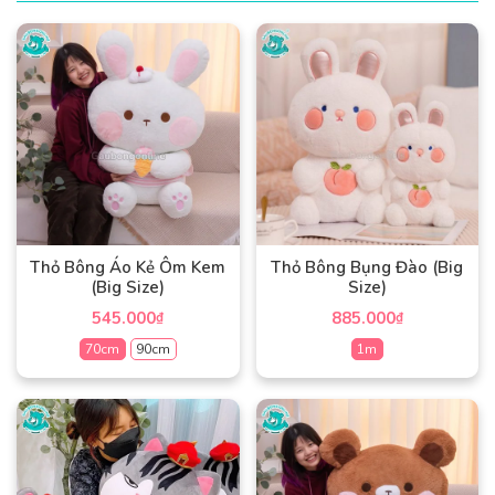
Thỏ Bông Áo Kẻ Ôm Kem
Thỏ Bông Bụng Đào (Big
(Big Size)
Size)
545.000
885.000
₫
₫
70cm
90cm
1m
Sản
Sản
phẩm
phẩm
này
này
có
có
nhiều
nhiều