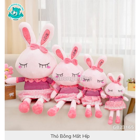
Thỏ Bông Mắt Híp