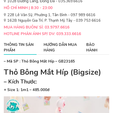
1028 Đường Láng, Đống Đa - 035.369.6616
HỒ CHÍ MINH | 8:30 - 23:00
228 Lê Văn Sỹ, Phường 1, Tân Bình - 097 989 6616
162B Nguyễn Gia Trí, P. Thạnh Mỹ Tây - 039 753 6616
MUA HÀNG BUÔN/ SỈ: 03.9797.6616
HOTLINE PHẢN ÁNH SP/ DV: 039.333.6616
THÔNG TIN SẢN
HƯỚNG DẪN MUA
BẢO
PHẨM
HÀNG
HÀNH
– Mã SP : Thỏ Bông Mắt Híp – GB23165
Thỏ Bông Mắt Híp
(Bigsize)
– Kích Thước:
+ Size 1: 1m1 – 485.000đ