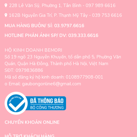
228 Lê Văn Sỹ, Phường 1, Tân Bình - 097 989 6616
162B Nguyễn Gia Trí, P. Thạnh Mỹ Tây - 039 753 6616
MUA HÀNG BUÔN/ SỈ: 03.9797.6616
HOTLINE PHẢN ÁNH SP/ DV: 039.333.6616
HỘ KINH DOANH BEMORI
Số 19 ngõ 23 Nguyễn Khuyến, tổ dân phố 5, Phường Văn
Quán, Quận Hà Đông, Thành phố Hà Nội, Việt Nam
SĐT: 0979836886
Mã số đăng ký hộ kinh doanh: 0108977908-001
o Email: gaubongonline6@gmail.com
CHUYỂN KHOẢN ONLINE
HỖ TRỢ KHÁCH HÀNG