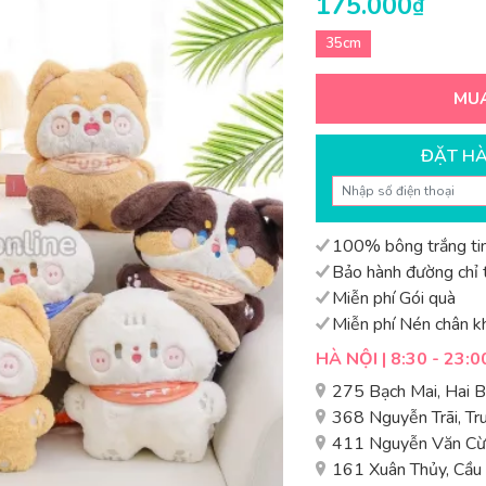
175.000
₫
35cm
MU
ĐẶT H
100% bông trắng tin
Bảo hành đường chỉ t
Miễn phí Gói quà
Miễn phí Nén chân k
HÀ NỘI | 8:30 - 23:0
275 Bạch Mai, Hai 
368 Nguyễn Trãi, T
411 Nguyễn Văn Cừ,
161 Xuân Thủy, Cầu