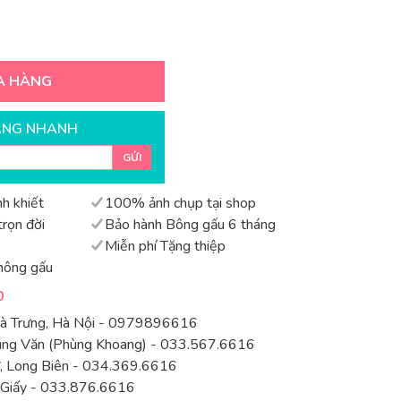
A HÀNG
ÀNG NHANH
GỬI
h khiết
100% ảnh chụp tại shop
rọn đời
Bảo hành Bông gấu 6 tháng
Miễn phí Tặng thiệp
hông gấu
0
Bà Trưng, Hà Nội - 0979896616
rung Văn (Phùng Khoang) - 033.567.6616
 Long Biên - 034.369.6616
 Giấy - 033.876.6616