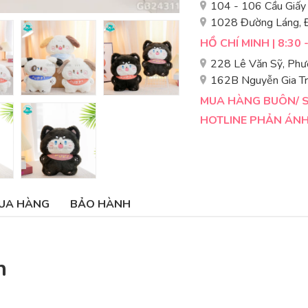
104 - 106 Cầu Giấy
1028 Đường Láng, 
HỒ CHÍ MINH | 8:30 
228 Lê Văn Sỹ, Phư
162B Nguyễn Gia Tr
MUA HÀNG BUÔN/ SỈ
HOTLINE PHẢN ÁNH 
UA HÀNG
BẢO HÀNH
n