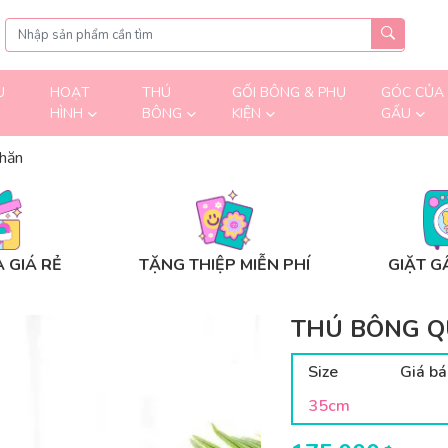
U
HOẠT
THÚ
GỐI BÔNG & PHỤ
GÓC CỦA
HÌNH
BÔNG
KIỆN
GẤU
hăn
 GIÁ RẺ
TẶNG THIỆP MIỄN PHÍ
GIẶT G
THÚ BÔNG 
Size
Giá bá
35cm