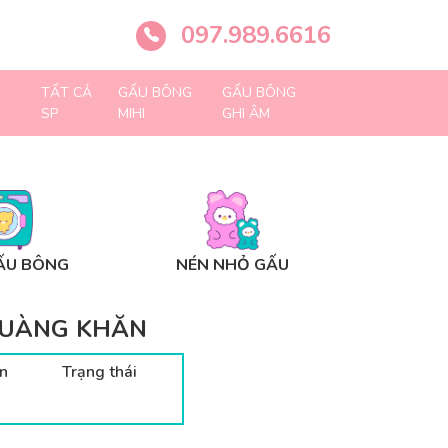
097.989.6616
TẤT CẢ
GẤU BÔNG
GẤU BÔNG
SP
MIHI
GHI ÂM
ẤU BÔNG
NÉN NHỎ GẤU
QUÀNG KHĂN
n
Trạng thái