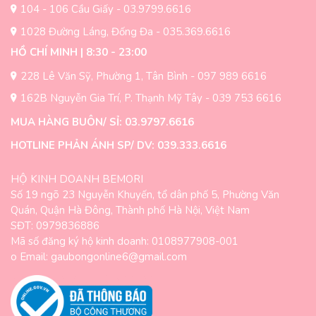
trang
trang
104 - 106 Cầu Giấy - 03.9799.6616
sản
sản
1028 Đường Láng, Đống Đa - 035.369.6616
phẩm
phẩm
HỒ CHÍ MINH | 8:30 - 23:00
228 Lê Văn Sỹ, Phường 1, Tân Bình - 097 989 6616
162B Nguyễn Gia Trí, P. Thạnh Mỹ Tây - 039 753 6616
MUA HÀNG BUÔN/ SỈ: 03.9797.6616
HOTLINE PHẢN ÁNH SP/ DV: 039.333.6616
HỘ KINH DOANH BEMORI
Số 19 ngõ 23 Nguyễn Khuyến, tổ dân phố 5, Phường Văn
Quán, Quận Hà Đông, Thành phố Hà Nội, Việt Nam
SĐT: 0979836886
Mã số đăng ký hộ kinh doanh: 0108977908-001
o Email: gaubongonline6@gmail.com