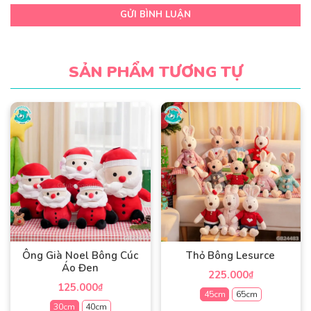
GỬI BÌNH LUẬN
SẢN PHẨM TƯƠNG TỰ
Ông Già Noel Bông Cúc
Thỏ Bông Lesurce
Áo Đen
225.000
₫
125.000
₫
45cm
65cm
30cm
40cm