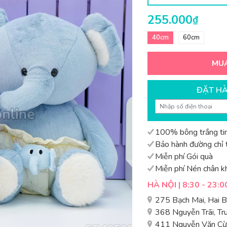
255.000
₫
40cm
60cm
MU
ĐẶT H
100% bông trắng tin
Bảo hành đường chỉ t
Miễn phí Gói quà
Miễn phí Nén chân k
HÀ NỘI | 8:30 - 23:0
275 Bạch Mai, Hai 
368 Nguyễn Trãi, T
411 Nguyễn Văn Cừ,