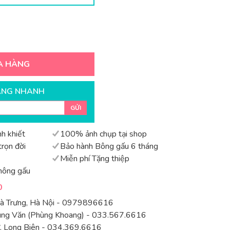
A HÀNG
ÀNG NHANH
GỬI
h khiết
100% ảnh chụp tại shop
rọn đời
Bảo hành Bông gấu 6 tháng
Miễn phí Tặng thiệp
hông gấu
0
Bà Trưng, Hà Nội - 0979896616
rung Văn (Phùng Khoang) - 033.567.6616
 Long Biên - 034.369.6616