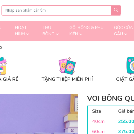
U
HOẠT
THÚ
GỐI BÔNG & PHỤ
GÓC CỦA
HÌNH
BÔNG
KIỆN
GẤU
p
 GIÁ RẺ
TẶNG THIỆP MIỄN PHÍ
GIẶT G
VOI BÔNG Q
Size
Giá bá
40cm
255.0
60cm
375.0