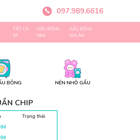
097.989.6616
TẤT CẢ
GẤU BÔNG
GẤU BÔNG
SP
MIHI
GHI ÂM
ẤU BÔNG
NÉN NHỎ GẤU
UẦN CHIP
n
Trạng thái
00
₫
00
₫