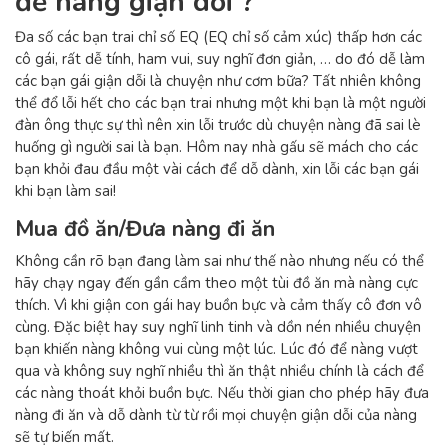
để nàng giận dỗi ?
Đa số các bạn trai chỉ số EQ (EQ chỉ số cảm xúc) thấp hơn các
cô gái, rất dễ tính, ham vui, suy nghĩ đơn giản, … do đó dễ làm
các bạn gái giận dỗi là chuyện như cơm bữa? Tất nhiên không
thể đổ lỗi hết cho các bạn trai nhưng một khi bạn là một người
đàn ông thực sự thì nên xin lỗi trước dù chuyện nàng đã sai lè
huống gì người sai là bạn. Hôm nay nhà gấu sẽ mách cho các
bạn khỏi đau đầu một vài cách để dỗ dành, xin lỗi các bạn gái
khi bạn làm sai!
Mua đồ ăn/Đưa nàng đi ăn
Không cần rõ bạn đang làm sai như thế nào nhưng nếu có thể
hãy chạy ngay đến gần cầm theo một tùi đồ ăn mà nàng cực
thích. Vì khi giận con gái hay buồn bực và cảm thấy cô đơn vô
cùng. Đặc biệt hay suy nghĩ linh tinh và dồn nén nhiều chuyện
bạn khiến nàng không vui cùng một lúc. Lúc đó để nàng vượt
qua và không suy nghĩ nhiều thì ăn thật nhiều chính là cách để
các nàng thoát khỏi buồn bực. Nếu thời gian cho phép hãy đưa
nàng đi ăn và dỗ dành từ từ rồi mọi chuyện giận dỗi của nàng
sẽ tự biến mất.