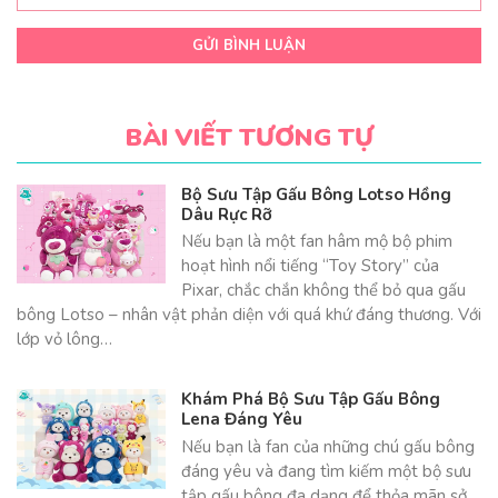
GỬI BÌNH LUẬN
BÀI VIẾT TƯƠNG TỰ
Bộ Sưu Tập Gấu Bông Lotso Hồng
Dâu Rực Rỡ
Nếu bạn là một fan hâm mộ bộ phim
hoạt hình nổi tiếng “Toy Story” của
Pixar, chắc chắn không thể bỏ qua gấu
bông Lotso – nhân vật phản diện với quá khứ đáng thương. Với
lớp vỏ lông…
Khám Phá Bộ Sưu Tập Gấu Bông
Lena Đáng Yêu
Nếu bạn là fan của những chú gấu bông
đáng yêu và đang tìm kiếm một bộ sưu
tập gấu bông đa dạng để thỏa mãn sở