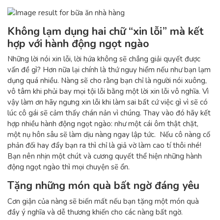
Không lạm dụng hai chữ “xin lỗi” mà kết
hợp với hành động ngọt ngào
Những lời nói xin lỗi, lời hứa không sẽ chẳng giải quyết được
vấn đề gì? Hơn nữa lại chính là thứ nguy hiểm nếu như bạn lạm
dụng quá nhiều. Nàng sẽ cho rằng bạn chỉ là người nói xuông,
vô tâm khi phủi bay mọi tội lỗi bằng một lời xin lỗi vô nghĩa. Vì
vậy làm ơn hãy ngưng xin lỗi khi làm sai bất cứ việc gì vì sẽ có
lúc cô gái sẽ cảm thấy chán nản vì chúng. Thay vào đó hãy kết
hợp nhiều hành động ngọt ngào: như một cái ôm thật chặt,
một nụ hôn sâu sẽ làm dịu nàng ngay lập tức. Nếu cô nàng cố
phản đối hay đẩy bạn ra thì chỉ là giả vờ làm cao tí thôi nhé!
Bạn nên nhịn một chút và cương quyết thể hiện những hành
động ngọt ngào thì mọi chuyện sẽ ổn.
Tặng những món quà bất ngờ đáng yêu
Cơn giận của nàng sẽ biến mất nếu bạn tặng một món quà
đầy ý nghĩa và dễ thương khiến cho các nàng bất ngờ.