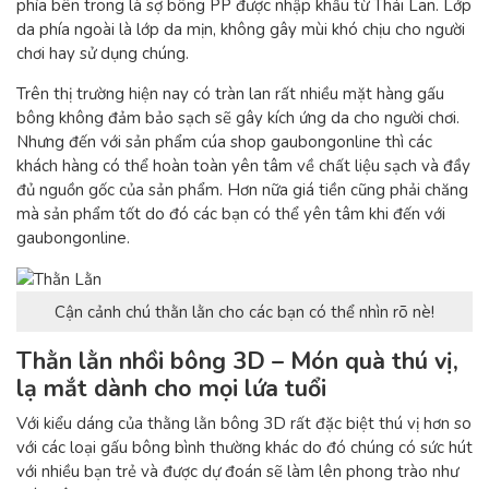
phía bên trong là sợ bông PP được nhập khẩu từ Thái Lan. Lớp
da phía ngoài là lớp da mịn, không gây mùi khó chịu cho người
chơi hay sử dụng chúng.
Trên thị trường hiện nay có tràn lan rất nhiều mặt hàng gấu
bông không đảm bảo sạch sẽ gây kích ứng da cho người chơi.
Nhưng đến với sản phẩm cúa shop gaubongonline thì các
khách hàng có thể hoàn toàn yên tâm về chất liệu sạch và đầy
đủ nguồn gốc của sản phẩm. Hơn nữa giá tiền cũng phải chăng
mà sản phẩm tốt do đó các bạn có thể yên tâm khi đến với
gaubongonline.
Cận cảnh chú thằn lằn cho các bạn có thể nhìn rõ nè!
Thằn lằn nhồi bông 3D – Món quà thú vị,
lạ mắt dành cho mọi lứa tuổi
Với kiểu dáng của thằng lằn bông 3D rất đặc biệt thú vị hơn so
với các loại gấu bông bình thường khác do đó chúng có sức hút
với nhiều bạn trẻ và được dự đoán sẽ làm lên phong trào như