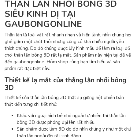
THẰN LẰN NHỒI BÔNG 3D
SIÊU KINH DỊ TẠI
GAUBONGONLINE
Thằn lằn là loài vật rất nhanh nhẹn và hiền lành, nhìn chúng hơi
ghê gớm một chút thôi nhưng cũng có khá nhiều người yêu
thích chúng. Do đó chúng được lấy hình mẫu để làm ra loại đồ
chơi thằn lằn bông 3D rất lạ mắt. Sản phẩm này hiện tại đã về
đến gaubongonline. Hôm shop cùng bạn tìm hiểu và sản
phẩm rất đặc biệt này.
Thiết kế lạ mắt của thằng lằn nhồi bông
3D
Thiết kế của thằn lằn bông 3D thật sự giống hệt phiên bản
thật đến từng chi tiết nhỏ:
Khác với ngoại hình bé nhỏ ngoài tự nhiên thì thằn lằn
bông 3D được phóng đại lên rất nhiều.
Sản phẩm được làm 3D do đó nhìn chúng y như một chú
thằn lằn ngoài đời rất sinh động.