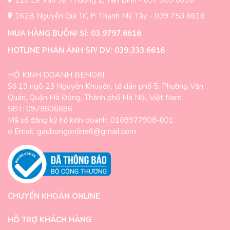
228 Lê Văn Sỹ, Phường 1, Tân Bình - 097 989 6616
162B Nguyễn Gia Trí, P. Thạnh Mỹ Tây - 039 753 6616
MUA HÀNG BUÔN/ SỈ: 03.9797.6616
HOTLINE PHẢN ÁNH SP/ DV: 039.333.6616
HỘ KINH DOANH BEMORI
Số 19 ngõ 23 Nguyễn Khuyến, tổ dân phố 5, Phường Văn
Quán, Quận Hà Đông, Thành phố Hà Nội, Việt Nam
SĐT: 0979836886
Mã số đăng ký hộ kinh doanh: 0108977908-001
o Email: gaubongonline6@gmail.com
CHUYỂN KHOẢN ONLINE
HỖ TRỢ KHÁCH HÀNG