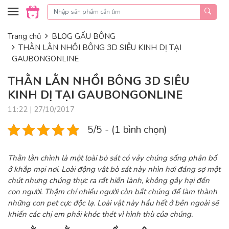
Skip to content
Trang chủ
BLOG GẤU BÔNG
THẰN LẰN NHỒI BÔNG 3D SIÊU KINH DỊ TẠI
GAUBONGONLINE
THẰN LẰN NHỒI BÔNG 3D SIÊU
KINH DỊ TẠI GAUBONGONLINE
11:22 | 27/10/2017
5/5 - (1 bình chọn)
Thằn lằn chình là một loài bò sát có vảy chúng sống phân bố
ở khắp mọi nơi. Loài động vật bò sát này nhìn hơi đáng sợ một
chút nhưng chúng thực ra rất hiền lành, không gây hại đến
con người. Thậm chí nhiều người còn bắt chúng để làm thành
những con pet cực độc lạ. Loài vật này hầu hết ở bên ngoài sẽ
khiến các chị em phải khóc thét vì hình thù của chúng.