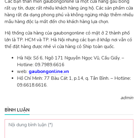
Các bạn thân mến gaubongonline là một cửa hàng gấu bông
rất uy tín, được rất nhiều khách hàng ủng hộ. Các sản phẩm cửa
hàng rất đa dạng phong phú và không ngừng nhập thêm nhiều
mẫu hàng độc lạ mắt đến cho khách hàng lựa chọn.
Hệ thống cửa hàng của gaubongonline có mặt ở 2 thành phố
lớn là TP. HCM và TP. Hà Nội nhưng các bạn ở khắp nơi vẫn có
thể đặt hàng được nhé vì cửa hàng có Ship toàn quốc.
Hà Nội: Số 6, Ngõ 171 Nguyễn Ngọc Vũ, Cầu Giấy. –
Hotline: 09.7989.6616
web:
gaubongonline.vn
Hồ Chí Minh: 77 Bàu Cát 1, p.14, q. Tân Bình. – Hotline:
09.6618.6616.
admin
BÌNH LUẬN