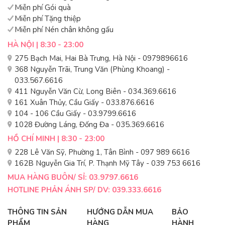
Miễn phí Gói quà
Miễn phí Tặng thiệp
Miễn phí Nén chân không gấu
HÀ NỘI | 8:30 - 23:00
275 Bạch Mai, Hai Bà Trưng, Hà Nội - 0979896616
368 Nguyễn Trãi, Trung Văn (Phùng Khoang) -
033.567.6616
411 Nguyễn Văn Cừ, Long Biên - 034.369.6616
161 Xuân Thủy, Cầu Giấy - 033.876.6616
104 - 106 Cầu Giấy - 03.9799.6616
1028 Đường Láng, Đống Đa - 035.369.6616
HỒ CHÍ MINH | 8:30 - 23:00
228 Lê Văn Sỹ, Phường 1, Tân Bình - 097 989 6616
162B Nguyễn Gia Trí, P. Thạnh Mỹ Tây - 039 753 6616
MUA HÀNG BUÔN/ SỈ: 03.9797.6616
HOTLINE PHẢN ÁNH SP/ DV: 039.333.6616
THÔNG TIN SẢN
HƯỚNG DẪN MUA
BẢO
PHẨM
HÀNG
HÀNH