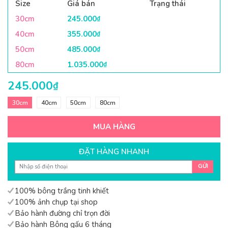
Size
Giá bán
Trạng thái
30cm
245.000
₫
40cm
355.000
₫
50cm
485.000
₫
80cm
1.035.000
₫
245.000
₫
30cm
40cm
50cm
80cm
MUA HÀNG
ĐẶT HÀNG NHANH
GỬI
100% bông trắng tinh khiết
100% ảnh chụp tại shop
Bảo hành đường chỉ trọn đời
Bảo hành Bông gấu 6 tháng