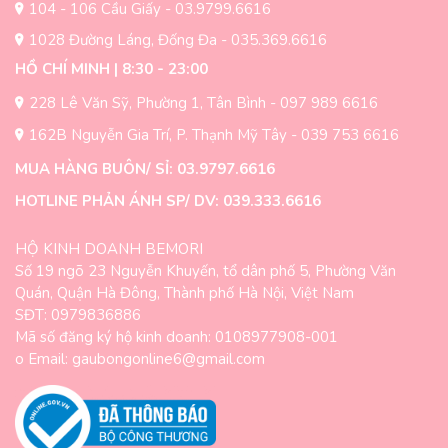
104 - 106 Cầu Giấy - 03.9799.6616
sản
sản
1028 Đường Láng, Đống Đa - 035.369.6616
phẩm
phẩm
HỒ CHÍ MINH | 8:30 - 23:00
228 Lê Văn Sỹ, Phường 1, Tân Bình - 097 989 6616
162B Nguyễn Gia Trí, P. Thạnh Mỹ Tây - 039 753 6616
MUA HÀNG BUÔN/ SỈ: 03.9797.6616
HOTLINE PHẢN ÁNH SP/ DV: 039.333.6616
HỘ KINH DOANH BEMORI
Số 19 ngõ 23 Nguyễn Khuyến, tổ dân phố 5, Phường Văn
Quán, Quận Hà Đông, Thành phố Hà Nội, Việt Nam
SĐT: 0979836886
Mã số đăng ký hộ kinh doanh: 0108977908-001
o Email: gaubongonline6@gmail.com