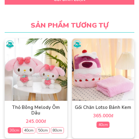
SẢN PHẨM TƯƠNG TỰ
Thỏ Bông Melody Ôm
Gối Chăn Lotso Bánh Kem
Dâu
365.000
₫
245.000
₫
40cm
30cm
40cm
50cm
80cm
Sản