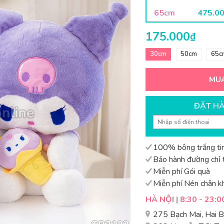
65cm
475.0
175.000
₫
30cm
50cm
65c
MU
ĐẶT H
100% bông trắng tin
Bảo hành đường chỉ t
Miễn phí Gói quà
Miễn phí Nén chân k
HÀ NỘI | 8:30 - 23:0
275 Bạch Mai, Hai 