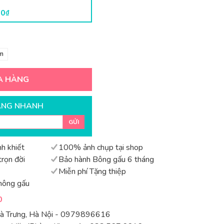
00
₫
m
A HÀNG
ÀNG NHANH
GỬI
h khiết
100% ảnh chụp tại shop
rọn đời
Bảo hành Bông gấu 6 tháng
Miễn phí Tặng thiệp
hông gấu
0
Bà Trưng, Hà Nội - 0979896616