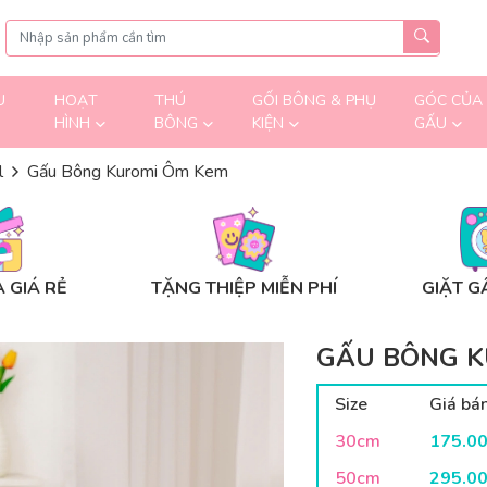
U
HOẠT
THÚ
GỐI BÔNG & PHỤ
GÓC CỦA
HÌNH
BÔNG
KIỆN
GẤU
l
Gấu Bông Kuromi Ôm Kem
 GIÁ RẺ
TẶNG THIỆP MIỄN PHÍ
GIẶT G
GẤU BÔNG K
Size
Giá bá
30cm
175.0
50cm
295.0