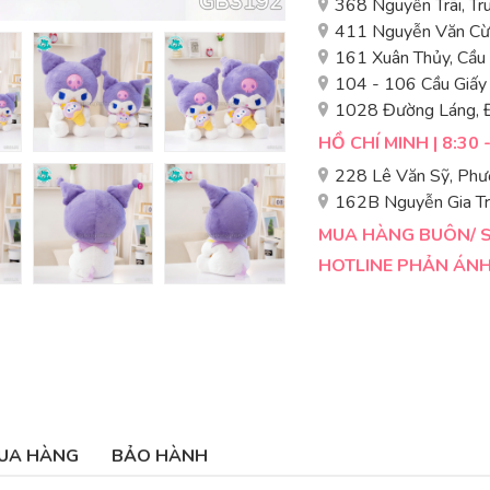
368 Nguyễn Trãi, T
411 Nguyễn Văn Cừ,
161 Xuân Thủy, Cầu
104 - 106 Cầu Giấy
1028 Đường Láng, 
HỒ CHÍ MINH | 8:30 
228 Lê Văn Sỹ, Phư
162B Nguyễn Gia Tr
MUA HÀNG BUÔN/ SỈ
HOTLINE PHẢN ÁNH 
UA HÀNG
BẢO HÀNH