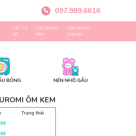
097.989.6616
TẤT CẢ
GẤU BÔNG
GẤU BÔNG
SP
MIHI
GHI ÂM
ẤU BÔNG
NÉN NHỎ GẤU
UROMI ÔM KEM
n
Trạng thái
00
₫
00
₫