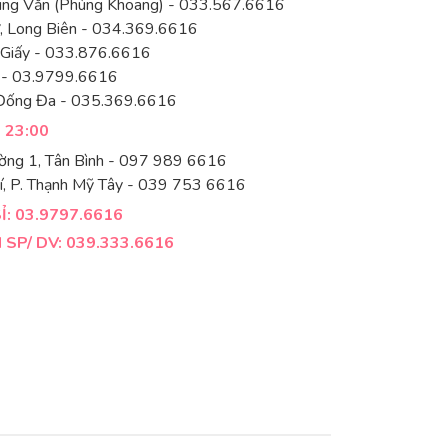
rung Văn (Phùng Khoang) - 033.567.6616
 Long Biên - 034.369.6616
 Giấy - 033.876.6616
 - 03.9799.6616
Đống Đa - 035.369.6616
- 23:00
ờng 1, Tân Bình - 097 989 6616
í, P. Thạnh Mỹ Tây - 039 753 6616
: 03.9797.6616
SP/ DV: 039.333.6616