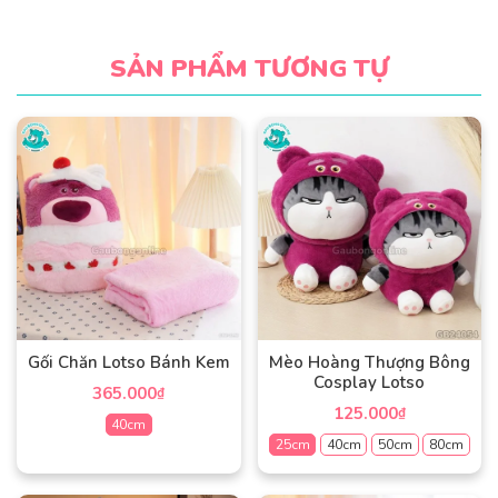
SẢN PHẨM TƯƠNG TỰ
Gối Chăn Lotso Bánh Kem
Mèo Hoàng Thượng Bông
Cosplay Lotso
365.000
₫
125.000
₫
40cm
25cm
40cm
50cm
80cm
Sản
Sản
phẩm