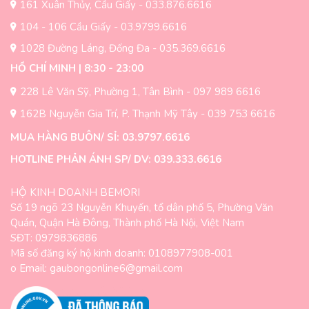
trên
sản
161 Xuân Thủy, Cầu Giấy - 033.876.6616
trang
phẩm
104 - 106 Cầu Giấy - 03.9799.6616
sản
1028 Đường Láng, Đống Đa - 035.369.6616
phẩm
HỒ CHÍ MINH | 8:30 - 23:00
228 Lê Văn Sỹ, Phường 1, Tân Bình - 097 989 6616
162B Nguyễn Gia Trí, P. Thạnh Mỹ Tây - 039 753 6616
MUA HÀNG BUÔN/ SỈ: 03.9797.6616
HOTLINE PHẢN ÁNH SP/ DV: 039.333.6616
HỘ KINH DOANH BEMORI
Số 19 ngõ 23 Nguyễn Khuyến, tổ dân phố 5, Phường Văn
Quán, Quận Hà Đông, Thành phố Hà Nội, Việt Nam
SĐT: 0979836886
Mã số đăng ký hộ kinh doanh: 0108977908-001
o Email: gaubongonline6@gmail.com