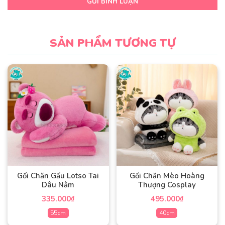
GỬI BÌNH LUẬN
SẢN PHẨM TƯƠNG TỰ
Gối Chăn Gấu Lotso Tai
Gối Chăn Mèo Hoàng
Dâu Nằm
Thượng Cosplay
335.000
495.000
₫
₫
55cm
40cm