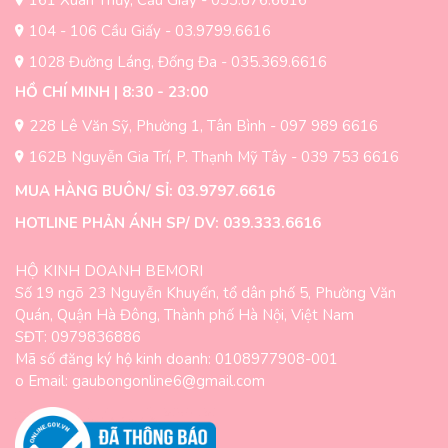
trang
trang
sản
104 - 106 Cầu Giấy - 03.9799.6616
sản
phẩm
1028 Đường Láng, Đống Đa - 035.369.6616
phẩm
HỒ CHÍ MINH | 8:30 - 23:00
228 Lê Văn Sỹ, Phường 1, Tân Bình - 097 989 6616
162B Nguyễn Gia Trí, P. Thạnh Mỹ Tây - 039 753 6616
MUA HÀNG BUÔN/ SỈ: 03.9797.6616
HOTLINE PHẢN ÁNH SP/ DV: 039.333.6616
HỘ KINH DOANH BEMORI
Số 19 ngõ 23 Nguyễn Khuyến, tổ dân phố 5, Phường Văn
Quán, Quận Hà Đông, Thành phố Hà Nội, Việt Nam
SĐT: 0979836886
Mã số đăng ký hộ kinh doanh: 0108977908-001
o Email: gaubongonline6@gmail.com