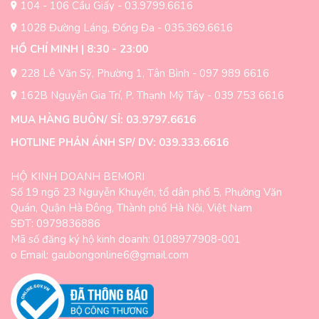
104 - 106 Cầu Giấy - 03.9799.6616
sản
sản
1028 Đường Láng, Đống Đa - 035.369.6616
phẩm
phẩm
HỒ CHÍ MINH | 8:30 - 23:00
228 Lê Văn Sỹ, Phường 1, Tân Bình - 097 989 6616
162B Nguyễn Gia Trí, P. Thạnh Mỹ Tây - 039 753 6616
MUA HÀNG BUÔN/ SỈ: 03.9797.6616
HOTLINE PHẢN ÁNH SP/ DV: 039.333.6616
HỘ KINH DOANH BEMORI
Số 19 ngõ 23 Nguyễn Khuyến, tổ dân phố 5, Phường Văn
Quán, Quận Hà Đông, Thành phố Hà Nội, Việt Nam
SĐT: 0979836886
Mã số đăng ký hộ kinh doanh: 0108977908-001
o Email: gaubongonline6@gmail.com