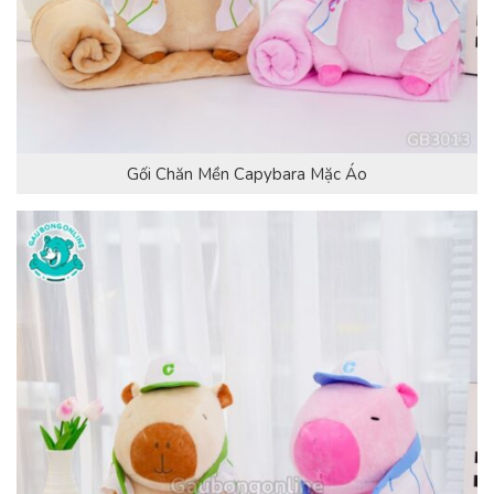
Gối Chăn Mền Capybara Mặc Áo