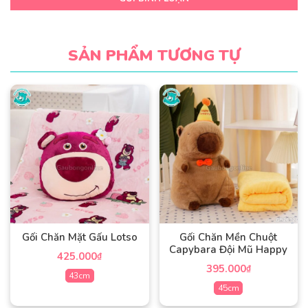
SẢN PHẨM TƯƠNG TỰ
Gối Chăn Mặt Gấu Lotso
Gối Chăn Mền Chuột
Capybara Đội Mũ Happy
425.000
₫
395.000
₫
43cm
45cm
Sản