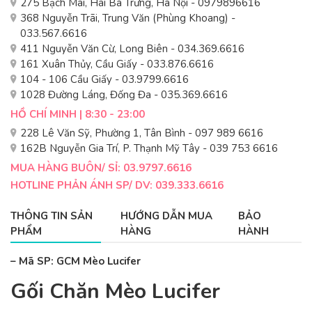
275 Bạch Mai, Hai Bà Trưng, Hà Nội - 0979896616
368 Nguyễn Trãi, Trung Văn (Phùng Khoang) -
033.567.6616
411 Nguyễn Văn Cừ, Long Biên - 034.369.6616
161 Xuân Thủy, Cầu Giấy - 033.876.6616
104 - 106 Cầu Giấy - 03.9799.6616
1028 Đường Láng, Đống Đa - 035.369.6616
HỒ CHÍ MINH | 8:30 - 23:00
228 Lê Văn Sỹ, Phường 1, Tân Bình - 097 989 6616
162B Nguyễn Gia Trí, P. Thạnh Mỹ Tây - 039 753 6616
MUA HÀNG BUÔN/ SỈ: 03.9797.6616
HOTLINE PHẢN ÁNH SP/ DV: 039.333.6616
THÔNG TIN SẢN
HƯỚNG DẪN MUA
BẢO
PHẨM
HÀNG
HÀNH
– Mã SP: GCM Mèo Lucifer
Gối Chăn Mèo Lucifer