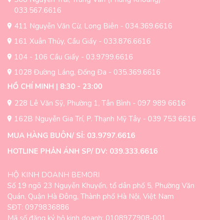
thể
được
033.567.6616
được
chọn
411 Nguyễn Văn Cừ, Long Biên - 034.369.6616
chọn
trên
trên
161 Xuân Thủy, Cầu Giấy - 033.876.6616
trang
trang
sản
104 - 106 Cầu Giấy - 03.9799.6616
sản
phẩm
1028 Đường Láng, Đống Đa - 035.369.6616
phẩm
HỒ CHÍ MINH | 8:30 - 23:00
228 Lê Văn Sỹ, Phường 1, Tân Bình - 097 989 6616
162B Nguyễn Gia Trí, P. Thạnh Mỹ Tây - 039 753 6616
MUA HÀNG BUÔN/ SỈ: 03.9797.6616
HOTLINE PHẢN ÁNH SP/ DV: 039.333.6616
HỘ KINH DOANH BEMORI
Số 19 ngõ 23 Nguyễn Khuyến, tổ dân phố 5, Phường Văn
Quán, Quận Hà Đông, Thành phố Hà Nội, Việt Nam
SĐT: 0979836886
Mã số đăng ký hộ kinh doanh: 0108977908-001