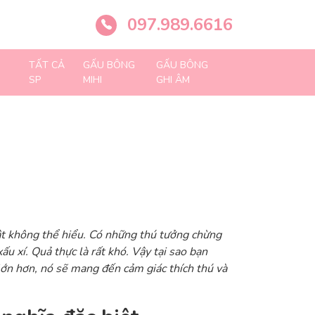
097.989.6616
TẤT CẢ
GẤU BÔNG
GẤU BÔNG
SP
MIHI
GHI ÂM
ật không thể hiểu. Có những thú tưởng chừng
u xí. Quả thực là rất khó. Vậy tại sao bạn
ớn hơn, nó sẽ mang đến cảm giác thích thú và