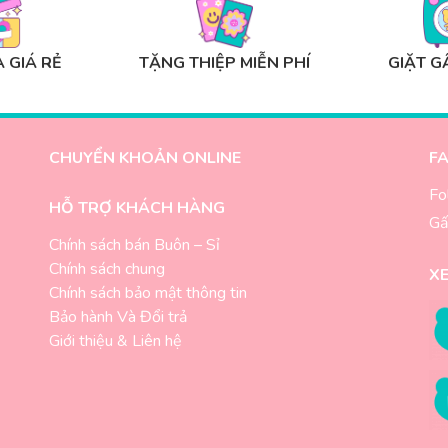
 GIÁ RẺ
TẶNG THIỆP MIỄN PHÍ
GIẶT G
CHUYỂN KHOẢN ONLINE
F
Fo
HỖ TRỢ KHÁCH HÀNG
Gấ
Chính sách bán Buôn – Sỉ
Chính sách chung
X
-
Chính sách bảo mật thông tin
Bảo hành Và Đổi trả
Giới thiệu & Liên hệ