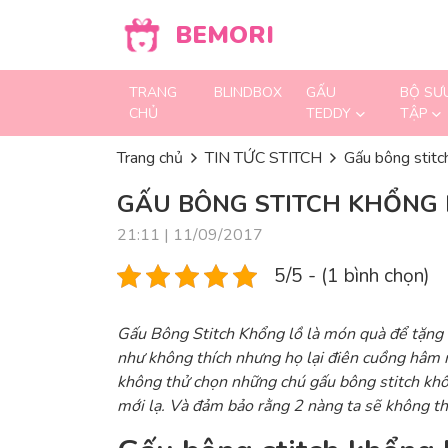
Skip to content
BEMORI
TRANG
BLINDBOX
GẤU
BỘ SƯ
CHỦ
TEDDY
TẬP
Trang chủ
TIN TỨC STITCH
Gấu bông stitc
GẤU BÔNG STITCH KHỔNG L
21:11 | 11/09/2017
5/5 - (1 bình chọn)
Gấu Bông Stitch Khổng lồ là món quà để tặng b
như không thích nhưng họ lại điên cuồng hâm mộ
không thử chọn những chú gấu bông stitch khổ
mới lạ. Và đảm bảo rằng 2 nàng ta sẽ không th