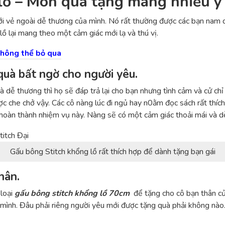
lồ – Món quà tặng mang nhiều ý 
với vẻ ngoài dễ thương của mình. Nó rất thường được các bạn nam
lồ lại mang theo một cảm giác mới lạ và thú vị.
không thể bỏ qua
uà bất ngờ cho người yêu.
dễ thương thì họ sẽ đáp trả lại cho bạn nhưng tình cảm và cử chỉ t
ợc che chở vậy. Các cô nàng lúc đi ngủ hay n0ằm đọc sách rất thíc
 hoàn thành nhiệm vụ này. Nàng sẽ có một cảm giác thoải mái và dễ
Gấu bông Stitch khổng lồ rất thích hợp để dành tặng bạn gái
hân.
 loại
gấu bông stitch khổng lồ 70cm
để tặng cho cô bạn thân củ
 mình. Đâu phải riêng người yêu mới được tặng quà phải không nào