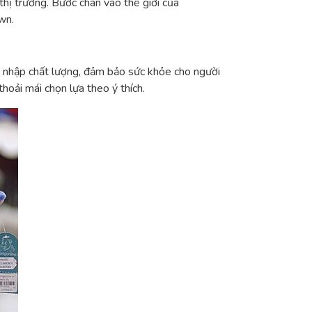
hị trường. Bước chân vào thế giới của
wn.
òn nhập chất lượng, đảm bảo sức khỏe cho người
oải mái chọn lựa theo ý thích.