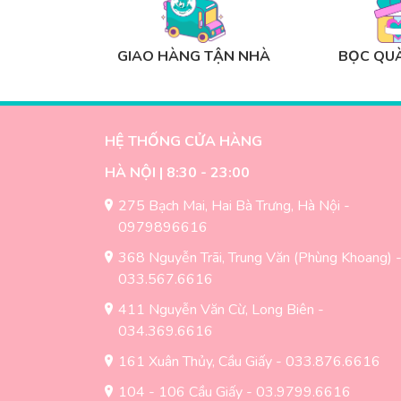
GIAO HÀNG TẬN NHÀ
BỌC QUÀ
HỆ THỐNG CỬA HÀNG
HÀ NỘI | 8:30 - 23:00
275 Bạch Mai, Hai Bà Trưng, Hà Nội -
0979896616
368 Nguyễn Trãi, Trung Văn (Phùng Khoang) 
033.567.6616
411 Nguyễn Văn Cừ, Long Biên -
034.369.6616
161 Xuân Thủy, Cầu Giấy - 033.876.6616
104 - 106 Cầu Giấy - 03.9799.6616