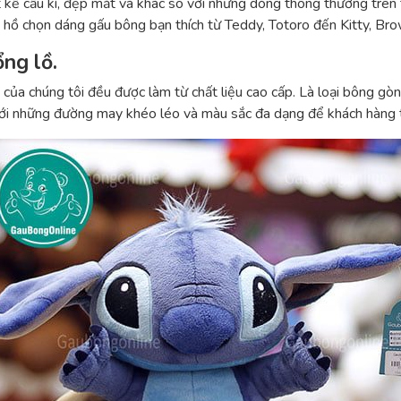
 kế cầu kì, đẹp mắt và khác so với những dòng thông thường trên t
a hồ chọn dáng gấu bông bạn thích từ Teddy, Totoro đến Kitty, Bro
ổng lồ.
của chúng tôi đều được làm từ chất liệu cao cấp. Là loại bông g
i những đường may khéo léo và màu sắc đa dạng để khách hàng th