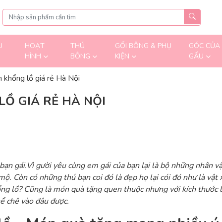
U
HOẠT
THÚ
GỐI BÔNG & PHỤ
GÓC CỦA
HÌNH
BÔNG
KIỆN
GẤU
h khổng lồ giá rẻ Hà Nội
Ồ GIÁ RẺ HÀ NỘI
ạn gái.Vì gười yêu cùng em gái của bạn lại là bộ những nhân v
. Còn có những thú bạn coi đó là đẹp họ lại cói đó như là vật xấ
ng lồ? Cũng là món quà tặng quen thuộc nhưng với kích thước l
ể chê vào đâu được.