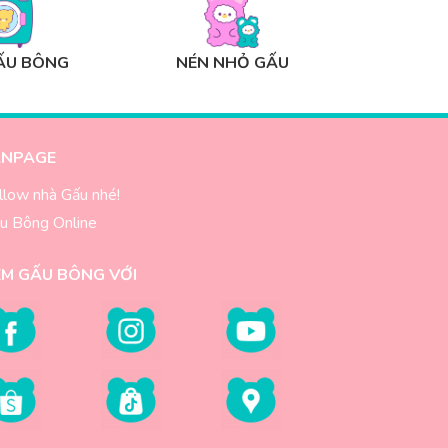
ẤU BÔNG
NÉN NHỎ GẤU
ANPAGE
llow nhà Gấu nhé!
u Bông Online
EM GẤU BÔNG VỚI