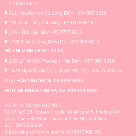
thể
thể
033.567.6616
được
được
411 Nguyễn Văn Cừ, Long Biên - 034.369.6616
chọn
chọn
trên
trên
161 Xuân Thủy, Cầu Giấy - 033.876.6616
trang
trang
104 - 106 Cầu Giấy - 03.9799.6616
sản
sản
1028 Đường Láng, Đống Đa - 035.369.6616
phẩm
phẩm
HỒ CHÍ MINH | 8:30 - 23:00
228 Lê Văn Sỹ, Phường 1, Tân Bình - 097 989 6616
162B Nguyễn Gia Trí, P. Thạnh Mỹ Tây - 039 753 6616
MUA HÀNG BUÔN/ SỈ: 03.9797.6616
HOTLINE PHẢN ÁNH SP/ DV: 039.333.6616
HỘ KINH DOANH BEMORI
Số 19 ngõ 23 Nguyễn Khuyến, tổ dân phố 5, Phường Văn
Quán, Quận Hà Đông, Thành phố Hà Nội, Việt Nam
SĐT: 0979836886
Mã số đăng ký hộ kinh doanh: 0108977908-001