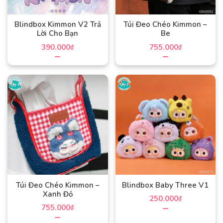
Blindbox Kimmon V2 Trả
Túi Đeo Chéo Kimmon –
Lời Cho Bạn
Be
390.000
755.000
₫
₫
Sản
Sản
phẩm
phẩm
này
này
có
có
nhiều
nhiều
biến
biến
thể.
thể.
Các
Các
tùy
tùy
chọn
chọn
có
có
Túi Đeo Chéo Kimmon –
Blindbox Baby Three V1
thể
thể
Xanh Đỏ
250.000
₫
được
được
755.000
₫
chọn
chọn
Sản