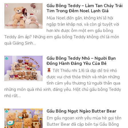
Gấu Bông Teddy – Làm Tan Chảy Trái
Tim Trong Đêm Noel Lạnh Giá
Mùa Noel đến gần, không khí lễ hội
ngập tràn khắp nơi, và còn gì tuyệt vời
hơn khi được ôm một em gấu bông
Teddy ấm áp? Những em gấu bông Teddy không chỉ là món
quà Giáng Sinh…
Gấu Bông Teddy Nhỏ – Người Bạn
Đồng Hành Đáng Yêu Của Bé
Tết Thiếu nhi 1/6 là dịp để trẻ nhỏ
được vui chơi thỏa thích và nhận những
tình cảm yêu thương từ người thân qua
những món quà nhỏ xinh, đáng yêu. Một chú gấu bông Teddy
nhỏ rất…
Gấu Bông Ngọt Ngào Butter Bear
Em gấu ngoan xinh yêu mùa hè gọi tên
Butter Bear đã cập bến tại Gấu Bông