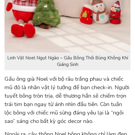
Linh Vật Noel Ngọt Ngào – Gấu Bông Thổi Bùng Không Khí
Giáng Sinh
Gấu ông già Noel với bộ râu trắng phau và chiếc
mũ đỏ là nhân vật lý tưởng để bạn check-in. Người
tuyết bông tròn trịa, dễ thương hẳn sẽ chiếm trọn
trái tim bạn ngay từ ánh nhìn đầu tiên. Còn tuần
lộc bông với chiếc mũ sừng đáng yêu lại là “ngôi
sao” sáng cho bất kỳ góc decor nào.
Ngoài ra, cây thông Noel bông không chỉ làm đẹp