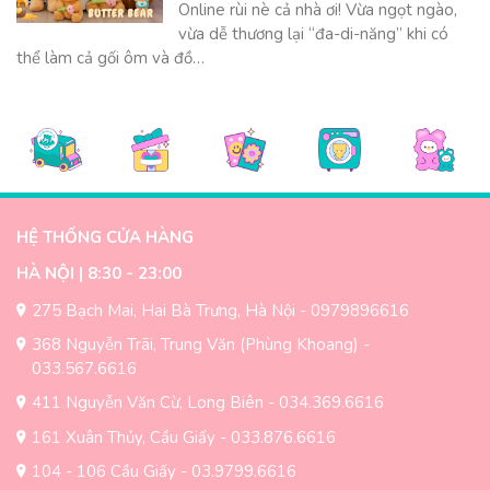
Online rùi nè cả nhà ơi! Vừa ngọt ngào,
vừa dễ thương lại “đa-di-năng” khi có
thể làm cả gối ôm và đồ…
HỆ THỐNG CỬA HÀNG
HÀ NỘI | 8:30 - 23:00
275 Bạch Mai, Hai Bà Trưng, Hà Nội - 0979896616
368 Nguyễn Trãi, Trung Văn (Phùng Khoang) -
033.567.6616
411 Nguyễn Văn Cừ, Long Biên - 034.369.6616
161 Xuân Thủy, Cầu Giấy - 033.876.6616
104 - 106 Cầu Giấy - 03.9799.6616