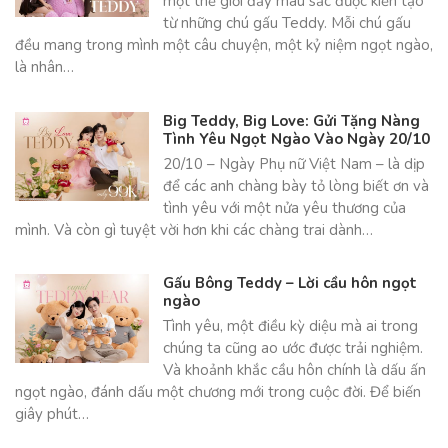
một thế giới đầy màu sắc được kiến tạo
từ những chú gấu Teddy. Mỗi chú gấu
đều mang trong mình một câu chuyện, một kỷ niệm ngọt ngào,
là nhân…
Big Teddy, Big Love: Gửi Tặng Nàng
Tình Yêu Ngọt Ngào Vào Ngày 20/10
20/10 – Ngày Phụ nữ Việt Nam – là dịp
để các anh chàng bày tỏ lòng biết ơn và
tình yêu với một nửa yêu thương của
mình. Và còn gì tuyệt vời hơn khi các chàng trai dành…
Gấu Bông Teddy – Lời cầu hôn ngọt
ngào
Tình yêu, một điều kỳ diệu mà ai trong
chúng ta cũng ao ước được trải nghiệm.
Và khoảnh khắc cầu hôn chính là dấu ấn
ngọt ngào, đánh dấu một chương mới trong cuộc đời. Để biến
giây phút…