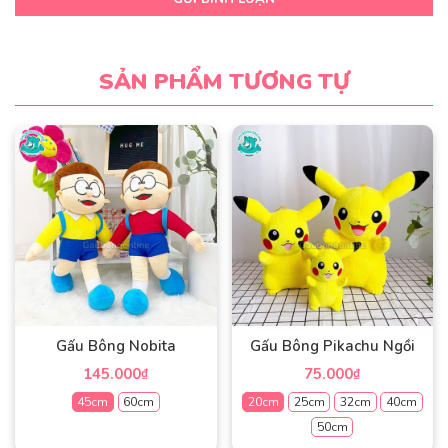
SẢN PHẨM TƯƠNG TỰ
Gấu Bông Nobita
Gấu Bông Pikachu Ngồi
145.000
75.000
₫
₫
45cm
60cm
20cm
25cm
32cm
40cm
50cm
Sản