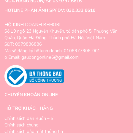
MUA HÀNG BUÔN/ SỈ: 03.9797.6616
HOTLINE PHẢN ÁNH SP/ DV: 039.333.6616
HỘ KINH DOANH BEMORI
Số 19 ngõ 23 Nguyễn Khuyến, tổ dân phố 5, Phường Văn
Quán, Quận Hà Đông, Thành phố Hà Nội, Việt Nam
SĐT: 0979836886
Mã số đăng ký hộ kinh doanh: 0108977908-001
o Email: gaubongonline6@gmail.com
CHUYỂN KHOẢN ONLINE
HỖ TRỢ KHÁCH HÀNG
Chính sách bán Buôn – Sỉ
Chính sách chung
Chính sách bảo mật thông tin