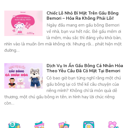
Chiếc Lỗ Nhỏ Bí Mật Trên Gấu Bông
Bemori – Hóa Ra Không Phải Lỗi!
Ngày đầu mang em gấu bông Bemori
về nhà, bạn vui hết nấc. Bé gấu mềm ơi
là mềm, màu sắc thì đáng yêu khỏi bàn,
nhìn vào là muốn ôm mãi không rời. Nhưng rồi… phát hiện một
đường…
Dịch Vụ In Ấn Gấu Bông Cá Nhân Hóa
Theo Yêu Cầu Đã Có Mặt Tại Bemori
Có bao giờ bạn từng nghĩ rằng một chú
gấu bông lại có thể kể câu chuyện của
riêng mình? Không chỉ là món quà dễ
thương, một chú gấu bông in tên, in hình hay lời chúc riêng
còn…