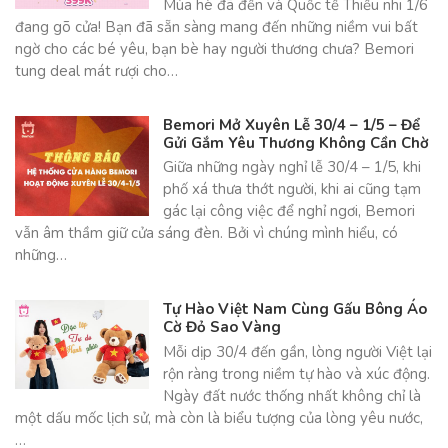
Mùa hè đã đến và Quốc tế Thiếu nhi 1/6
đang gõ cửa! Bạn đã sẵn sàng mang đến những niềm vui bất
ngờ cho các bé yêu, bạn bè hay người thương chưa? Bemori
tung deal mát rượi cho…
Bemori Mở Xuyên Lễ 30/4 – 1/5 – Để
Gửi Gắm Yêu Thương Không Cần Chờ
Giữa những ngày nghỉ lễ 30/4 – 1/5, khi
phố xá thưa thớt người, khi ai cũng tạm
gác lại công việc để nghỉ ngơi, Bemori
vẫn âm thầm giữ cửa sáng đèn. Bởi vì chúng mình hiểu, có
những…
Tự Hào Việt Nam Cùng Gấu Bông Áo
Cờ Đỏ Sao Vàng
Mỗi dịp 30/4 đến gần, lòng người Việt lại
rộn ràng trong niềm tự hào và xúc động.
Ngày đất nước thống nhất không chỉ là
một dấu mốc lịch sử, mà còn là biểu tượng của lòng yêu nước,
…