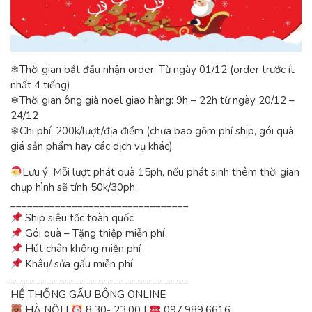
❄Thời gian bắt đầu nhận order: Từ ngày 01/12 (order trước ít
nhất 4 tiếng)
❄Thời gian ông già noel giao hàng: 9h – 22h từ ngày 20/12 –
24/12
❄Chi phí: 200k/lượt/địa điểm (chưa bao gồm phí ship, gói quà,
giá sản phẩm hay các dịch vụ khác)
Lưu ý: Mỗi lượt phát quà 15ph, nếu phát sinh thêm thời gian
chụp hình sẽ tính 50k/30ph
________________________________
Ship siêu tốc toàn quốc
Gói quà – Tặng thiệp miễn phí
Hút chân không miễn phí
Khâu/ sửa gấu miễn phí
________________________________
HỆ THỐNG GẤU BÔNG ONLINE
HÀ NỘI |
8:30- 23:00 |
097.989.6616