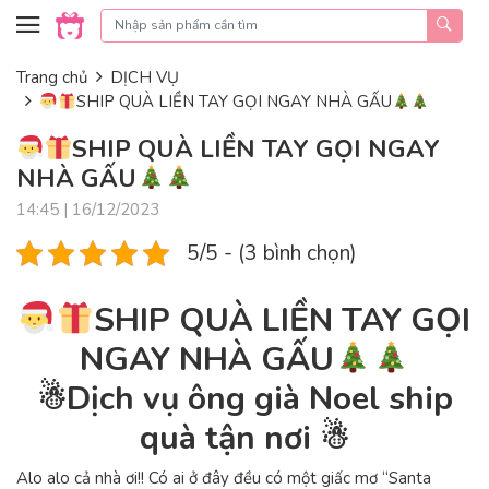
Skip to content
Trang chủ
DỊCH VỤ
SHIP QUÀ LIỀN TAY GỌI NGAY NHÀ GẤU
SHIP QUÀ LIỀN TAY GỌI NGAY
NHÀ GẤU
14:45 | 16/12/2023
5/5 - (3 bình chọn)
SHIP QUÀ LIỀN TAY GỌI
NGAY NHÀ GẤU
☃Dịch vụ ông già Noel ship
quà tận nơi ☃
Alo alo cả nhà ơi!! Có ai ở đây đều có một giấc mơ “Santa