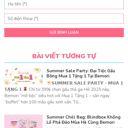
GỬI BÌNH LUẬN
BÀI VIẾT TƯƠNG TỰ
Summer Sale Party: Đại Tiệc Gấu
Bông Mua 1 Tặng 1 Tại Bemori
𝗦𝗨𝗠𝗠𝗘𝗥 𝗦𝗔𝗟𝗘 𝗣𝗔𝗥𝗧𝗬 – 𝗠𝗨𝗔 𝟭
𝗧𝗔̣̆𝗡𝗚 𝟭
Chỉ từ 399k chọn gấu thả ga Hè 2025 này,
Bemori “mở tiệc” siêu hot với Mua 1 Tặng 1 – săn ngay
“buffet” hơn 100 mẫu gấu xinh xắn. Từ…
Summer Chill Bag: Blindbox Khổng
Lồ Phá Đảo Mùa Hè Cùng Bemori