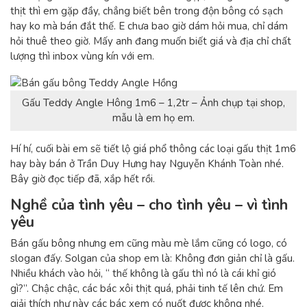
thịt thì em gặp đầy, chẳng biết bên trong độn bông có sạch
hay ko mà bán đắt thế. E chưa bao giờ dám hỏi mua, chỉ dám
hỏi thuê theo giờ. Mấy anh đang muốn biết giá và địa chỉ chất
lượng thì inbox vùng kín với em.
Gấu Teddy Angle Hông 1m6 – 1,2tr – Ảnh chụp tại shop,
mẫu là em họ em.
Hí hí, cuối bài em sẽ tiết lộ giá phổ thông các loại gấu thịt 1m6
hay bày bán ở Trần Duy Hưng hay Nguyễn Khánh Toàn nhé.
Bây giờ đọc tiếp đã, xắp hết rồi.
Nghề của tình yêu – cho tình yêu – vì tình
yêu
Bán gấu bông nhưng em cũng màu mè lắm cũng có logo, có
slogan đấy. Solgan của shop em là: Không đơn giản chỉ là gấu.
Nhiều khách vào hỏi, “ thế không là gấu thì nó là cái khỉ gió
gì?”. Chậc chậc, các bác xôi thịt quá, phải tinh tế lên chứ. Em
giải thích như này các bác xem có nuốt được không nhé.