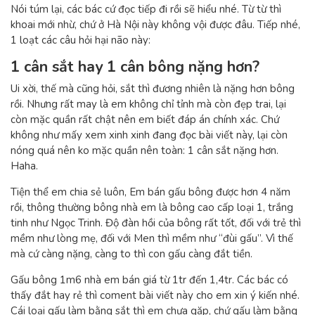
Nói túm lại, các bác cứ đọc tiếp đi rồi sẽ hiểu nhé. Từ từ thì
khoai mới nhừ, chứ ở Hà Nội này không vội được đâu. Tiếp nhé,
1 loạt các câu hỏi hại não này:
1 cân sắt hay 1 cân bông nặng hơn?
Ui xời, thế mà cũng hỏi, sắt thì đương nhiên là nặng hơn bông
rồi. Nhưng rất may là em không chỉ tỉnh mà còn đẹp trai, lại
còn mặc quần rất chật nên em biết đáp án chính xác. Chứ
không như mấy xem xinh xinh đang đọc bài viết này, lại còn
nóng quá nên ko mặc quần nên toàn: 1 cân sắt nặng hơn.
Haha.
Tiện thể em chia sẻ luôn, Em bán gấu bông được hơn 4 năm
rồi, thông thường bông nhà em là bông cao cấp loại 1, trắng
tinh như Ngọc Trinh. Độ đàn hồi của bông rất tốt, đối với trẻ thì
mềm như lòng mẹ, đối với Men thì mềm như “đùi gấu”. Vì thế
mà cứ càng nặng, càng to thì con gấu càng đắt tiền.
Gấu bông 1m6 nhà em bán giá từ 1tr đến 1,4tr. Các bác có
thấy đắt hay rẻ thì coment bài viết này cho em xin ý kiến nhé.
Cái loại gấu làm bằng sắt thì em chưa gặp, chứ gấu làm bằng