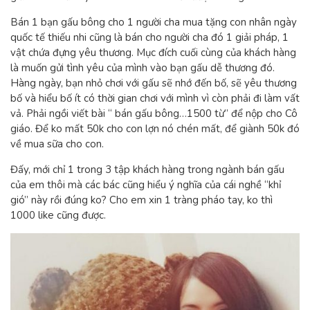
Bán 1 bạn gấu bông cho 1 người cha mua tặng con nhân ngày
quốc tế thiếu nhi cũng là bán cho người cha đó 1 giải pháp, 1
vật chứa đựng yêu thương. Mục đích cuối cùng của khách hàng
là muốn gửi tình yêu của mình vào bạn gấu dễ thương đó.
Hàng ngày, bạn nhỏ chơi với gấu sẽ nhớ đến bố, sẽ yêu thương
bố và hiểu bố ít có thời gian chơi với mình vì còn phải đi làm vất
vả. Phải ngồi viết bài “ bán gấu bông…1500 từ” để nộp cho Cô
giáo. Để ko mất 50k cho con lợn nó chén mất, để giành 50k đó
về mua sữa cho con.
Đấy, mới chỉ 1 trong 3 tập khách hàng trong ngành bán gấu
của em thôi mà các bác cũng hiểu ý nghĩa của cái nghề “khỉ
gió” này rồi đúng ko? Cho em xin 1 tràng pháo tay, ko thì
1000 like cũng được.