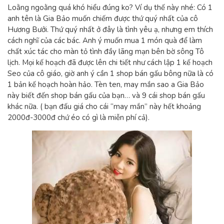
Loằng ngoằng quá khó hiểu đúng ko? Ví dụ thế này nhé: Có 1
anh tên là Gia Bảo muốn chiếm được thứ quý nhất của cô
Hương Bưởi. Thứ quý nhất ở đây là tình yêu ạ, nhưng em thích
cách nghĩ của các bác. Anh ý muốn mua 1 món quà để làm
chất xúc tác cho màn tỏ tình đầy lãng mạn bên bờ sông Tô
lịch. Mọi kế hoạch đã được lên chi tiết như cách lập 1 kế hoạch
Seo của cô giáo, giờ anh ý cần 1 shop bán gấu bông nữa là có
1 bản kế hoạch hoàn hảo. Tèn ten, may mắn sao a Gia Bảo
này biết đến shop bán gấu của bạn… và 9 cái shop bán gấu
khác nữa. ( bạn đấu giá cho cái “may mắn” này hết khoảng
2000đ-3000đ chứ éo có gì là miễn phí cả).