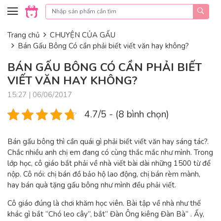
Skip to content
Trang chủ
CHUYỆN CỦA GẤU
Bán Gấu Bông Có cần phải biết viết văn hay không?
BÁN GẤU BÔNG CÓ CẦN PHẢI BIẾT
VIẾT VĂN HAY KHÔNG?
15:27 | 06/06/2017
4.7/5 - (8 bình chọn)
Bán gấu bông thì cần quái gì phải biết viết văn hay sáng tác?.
Chắc nhiều anh chị em đang có cùng thắc mắc như mình. Trong
lớp học, cô giáo bắt phải về nhà viết bài dài những 1500 từ để
nộp. Cô nói: chị bán đồ bảo hộ lao động, chị bán rèm mành,
hay bán quà tặng gấu bông như mình đều phải viết.
Cô giáo đúng là chơi khăm học viên. Bài tập về nhà như thế
khác gì bắt “Chó leo cây”, bắt” Đàn Ông kiêng Đàn Bà” . Ấy,