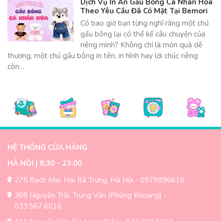
Dịch Vụ In Ấn Gấu Bông Cá Nhân Hóa
Theo Yêu Cầu Đã Có Mặt Tại Bemori
Có bao giờ bạn từng nghĩ rằng một chú
gấu bông lại có thể kể câu chuyện của
riêng mình? Không chỉ là món quà dễ
thương, một chú gấu bông in tên, in hình hay lời chúc riêng
còn…
HỆ THỐNG CỬA HÀNG
HÀ NỘI | 8:30 - 23:00
275 Bạch Mai, Hai Bà Trưng, Hà Nội - 0979896616
368 Nguyễn Trãi, Trung Văn (Phùng Khoang) -
033.567.6616