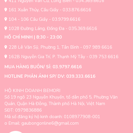
411 Nguyễn Văn Cừ, Long Biên - 034.369.6616
161 Xuân Thủy, Cầu Giấy - 033.876.6616
104 - 106 Cầu Giấy - 03.9799.6616
1028 Đường Láng, Đống Đa - 035.369.6616
HỒ CHÍ MINH | 8:30 - 23:00
228 Lê Văn Sỹ, Phường 1, Tân Bình - 097 989 6616
162B Nguyễn Gia Trí, P. Thạnh Mỹ Tây - 039 753 6616
MUA HÀNG BUÔN/ SỈ: 03.9797.6616
HOTLINE PHẢN ÁNH SP/ DV: 039.333.6616
HỘ KINH DOANH BEMORI
Số 19 ngõ 23 Nguyễn Khuyến, tổ dân phố 5, Phường Văn
Quán, Quận Hà Đông, Thành phố Hà Nội, Việt Nam
SĐT: 0979836886
Mã số đăng ký hộ kinh doanh: 0108977908-001
o Email: gaubongonline6@gmail.com