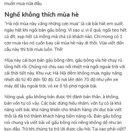
muốn mua nữa đâu.
Nghề không thích mùa hè
“Hà nội mùa này vắng những cơn mưa” là cái bài hát em suốt
ngày hát khi ngồi bán gấu bông. Vì sao ư, vì ế quá, ngồi teo hết
cả đít, xẹp hết cả mông mà chả có khách nào. Chỉ mong có 1
cơn mưa rào nó cuốn bay cái mùa hè này đi thôi. Vừa viết đến
câu này thì trời mưa luôn. Thề!
Mùa này cái bọn bán gấu bông rởm, gấu bông vỉa hè chạy rũ
lông hết rồi. Chúng nó chịu sao nổi nhiệt mà ngồi ngoài trời với
cái thời tiết này. Khu vực Hà Nội đêm không mưa, ngày nắng,
nhiệt độ từ 40 đến 50 độ. Có nơi lên đến 70 độ như yên xe
máy để lâu ngoài trời, vỏ xe ô tô phơi ngoài bãi.
Nóng quá, gấu không bán được thì đành bán thân, à không,
bán vốn tự có vậy. Các bác đừng hiểu nhầm, vốn tự có là khả
năng viết bài, khả năng khiến cho khách hàng chỉ đọc bài viết
thôi là đã trở thành khách hàng tiềm năng rồi. Bán gấu bông
nói chung và viết bài về gấu bông nói riêng không dễ như ăn
kẹo đâu. Trừ khi chúng ta trả lời được câu hỏi: Tại sao phải viết?