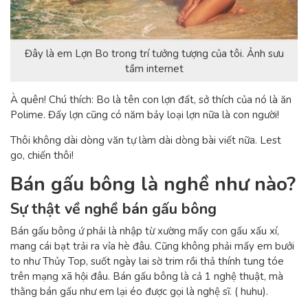
Đây là em Lợn Bo trong trí tưởng tượng của tôi. Ảnh sưu
tầm internet
À quên! Chú thích: Bo là tên con lợn đất, sở thích của nó là ăn
Polime. Đấy lợn cũng có năm bảy loại lợn nữa là con người!
Thôi không dài dòng văn tự làm dài dòng bài viết nữa. Lest
go, chiến thôi!
Bán gấu bông là nghề như nào?
Sự thật về nghề bán gấu bông
Bán gấu bông ứ phải là nhập từ xường mấy con gấu xấu xí,
mang cái bạt trải ra vỉa hè đâu. Cũng không phải mấy em bưởi
to như Thủy Top, suốt ngày lai sờ trim rồi thả thính tung tóe
trên mạng xã hội đâu. Bán gấu bông là cả 1 nghệ thuật, mà
thằng bán gấu như em lại éo được gọi là nghệ sĩ. ( huhu).