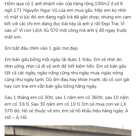
Hôm qua có 1 anh khách vào cửa hàng rộng 100m2 ở số 6
ngõ 171 Nguyễn Ngọc Vũ của em mua gấu. Mặc em ko nhìn
rõ mặt vì lúc đó em đang ngồi trà đá gần shop, nhưng em cam
kết với các chị em đang đọc bài này là anh ý rất Đẹp Trai. Vì
sao ư? Vì con Lếch Xù 570 mới cóng mà anh ý đỗ ngay trước
mắt em.
Em bắt đầu chìm vào 1 giấc mơ đẹp.
Em bán gấu bông mỗi ngày lãi được 1 triệu. Em sẽ nhịn ăn,
nhịn uống, nhịn cả đi vệ sinh để tiết kiệm tiền. Em sẽ bán gấu
tất cả các ngày, ngày nắng cũng như ngày mưa, ngày nóng
cũng như ngày lạnh. Dù ốm đau hay khỏe mạnh, dù có con gái
hay con trai em vẫn bán gấu bông hàng ngày.
Sau 1 tháng em có 30tr, sau 1 năm em có 360tr, sau 10 năm
em có 3,6 tỉ. Sau 30 năm em có 10 tỉ. Em sẽ mua con xe LX
570 đó. Nó sẽ thuộc về em, em sẽ hô khẩu hiệu hàng ngày. À
Hô – À Hô.