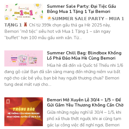
Summer Sale Party: Đại Tiệc Gấu
Bông Mua 1 Tặng 1 Tại Bemori
𝗦𝗨𝗠𝗠𝗘𝗥 𝗦𝗔𝗟𝗘 𝗣𝗔𝗥𝗧𝗬 – 𝗠𝗨𝗔 𝟭
𝗧𝗔̣̆𝗡𝗚 𝟭
Chỉ từ 399k chọn gấu thả ga Hè 2025 này,
Bemori “mở tiệc” siêu hot với Mua 1 Tặng 1 – săn ngay
“buffet” hơn 100 mẫu gấu xinh xắn. Từ…
Summer Chill Bag: Blindbox Khổng
Lồ Phá Đảo Mùa Hè Cùng Bemori
Mùa hè đã đến và Quốc tế Thiếu nhi 1/6
đang gõ cửa! Bạn đã sẵn sàng mang đến những niềm vui bất
ngờ cho các bé yêu, bạn bè hay người thương chưa? Bemori
tung deal mát rượi cho…
Bemori Mở Xuyên Lễ 30/4 – 1/5 – Để
Gửi Gắm Yêu Thương Không Cần Chờ
Giữa những ngày nghỉ lễ 30/4 – 1/5, khi
phố xá thưa thớt người, khi ai cũng tạm
gác lại công việc để nghỉ ngơi, Bemori