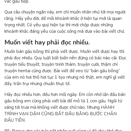
vác gấu tiếp.
Qua câu chuyện ngắn này, em chỉ muốn nhắn nhủ tới mọi người
rằng. Hãy yêu đời, để mỗi khoảnh khắc ở hiện tại mới là quan
trọng nhất. Có yêu quý hiện tại thì mới chộp được những
khoảnh khắc đáng yêu của cuộc sống mà đưa vào bài viết chứ.
Muốn viết hay phải đọc nhiều.
Muốn bán gấu bông thì phải viết được. Muốn viết được hay thì
phải đọc nhiều. Quy luật bất biến nên đừng có bác nào cãi. Đọc
truyện tiểu thuyết, truyện trinh thám, truyện cười, thậm chí
truyện hentai cũng được. Bài viết để seo từ “bán gấu bông”
của em nó hơi thô hơi tục 1 tẹo nhưng nó thật, em nghĩ gì viết
đấy, trần trụi nhưng chuẩn thực tế.
Hãy đọc nhiều hơn, đều hơn mỗi ngày. Em còn nhớ lần đầu bán
gấu bông em cũng phải viết bài để mô tả 1 con gấu. Ngồi từ
sáng tới trưa mà không viết được chữ nào. Nhưng HÀNH
TRÌNH VẠN DẶM CŨNG BẮT ĐẦU BẰNG BƯỚC CHÂN
ĐẦU TIÊN.