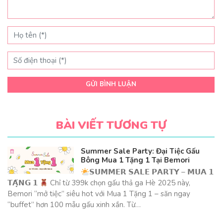
GỬI BÌNH LUẬN
BÀI VIẾT TƯƠNG TỰ
Summer Sale Party: Đại Tiệc Gấu
Bông Mua 1 Tặng 1 Tại Bemori
𝗦𝗨𝗠𝗠𝗘𝗥 𝗦𝗔𝗟𝗘 𝗣𝗔𝗥𝗧𝗬 – 𝗠𝗨𝗔 𝟭
𝗧𝗔̣̆𝗡𝗚 𝟭
Chỉ từ 399k chọn gấu thả ga Hè 2025 này,
Bemori “mở tiệc” siêu hot với Mua 1 Tặng 1 – săn ngay
“buffet” hơn 100 mẫu gấu xinh xắn. Từ…