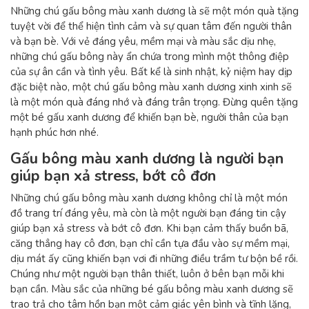
Những chú gấu bông màu xanh dương là sẽ một món quà tặng
tuyệt vời để thể hiện tình cảm và sự quan tâm đến người thân
và bạn bè. Với vẻ đáng yêu, mềm mại và màu sắc dịu nhẹ,
những chú gấu bông này ẩn chứa trong mình một thông điệp
của sự ân cần và tình yêu. Bất kể là sinh nhật, kỷ niệm hay dịp
đặc biệt nào, một chú gấu bông màu xanh dương xinh xinh sẽ
là một món quà đáng nhớ và đáng trân trọng. Đừng quên tặng
một bé gấu xanh dương để khiến bạn bè, người thân của bạn
hạnh phúc hơn nhé.
Gấu bông màu xanh dương là người bạn
giúp bạn xả stress, bớt cô đơn
Những chú gấu bông màu xanh dương không chỉ là một món
đồ trang trí đáng yêu, mà còn là một người bạn đáng tin cậy
giúp bạn xả stress và bớt cô đơn. Khi bạn cảm thấy buồn bã,
căng thẳng hay cô đơn, bạn chỉ cần tựa đầu vào sự mềm mại,
dịu mát ấy cũng khiến bạn vơi đi những điều trầm tư bộn bề rồi.
Chúng như một người bạn thân thiết, luôn ở bên bạn mỗi khi
bạn cần. Màu sắc của những bé gấu bông màu xanh dương sẽ
trao trả cho tâm hồn bạn một cảm giác yên bình và tĩnh lặng,