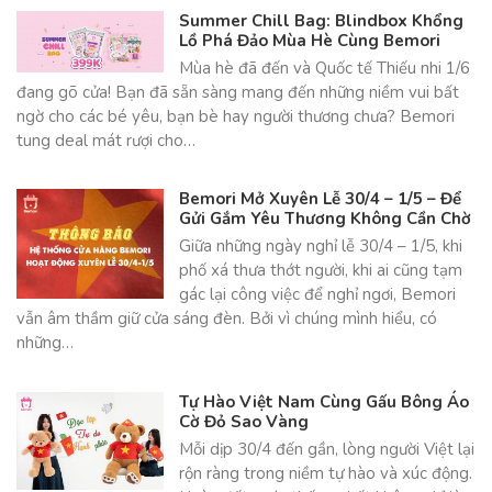
Summer Chill Bag: Blindbox Khổng
Lồ Phá Đảo Mùa Hè Cùng Bemori
Mùa hè đã đến và Quốc tế Thiếu nhi 1/6
đang gõ cửa! Bạn đã sẵn sàng mang đến những niềm vui bất
ngờ cho các bé yêu, bạn bè hay người thương chưa? Bemori
tung deal mát rượi cho…
Bemori Mở Xuyên Lễ 30/4 – 1/5 – Để
Gửi Gắm Yêu Thương Không Cần Chờ
Giữa những ngày nghỉ lễ 30/4 – 1/5, khi
phố xá thưa thớt người, khi ai cũng tạm
gác lại công việc để nghỉ ngơi, Bemori
vẫn âm thầm giữ cửa sáng đèn. Bởi vì chúng mình hiểu, có
những…
Tự Hào Việt Nam Cùng Gấu Bông Áo
Cờ Đỏ Sao Vàng
Mỗi dịp 30/4 đến gần, lòng người Việt lại
rộn ràng trong niềm tự hào và xúc động.