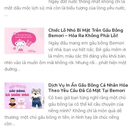
Ngày đất nước thống nhất không chỉ là
một dấu mốc lịch sử, mà còn là biểu tượng của lòng yêu nước,
…
Chiếc Lỗ Nhỏ Bí Mật Trên Gấu Bông
Bemori – Hóa Ra Không Phải Lỗi!
Ngày đầu mang em gấu bông Bemori
về nhà, bạn vui hết nấc. Bé gấu mềm ơi
là mềm, màu sắc thì đáng yêu khỏi bàn,
nhìn vào là muốn ôm mãi không rời. Nhưng rồi… phát hiện một
đường…
Dịch Vụ In Ấn Gấu Bông Cá Nhân Hóa
Theo Yêu Cầu Đã Có Mặt Tại Bemori
Có bao giờ bạn từng nghĩ rằng một chú
gấu bông lại có thể kể câu chuyện của
riêng mình? Không chỉ là món quà dễ
thương, một chú gấu bông in tên, in hình hay lời chúc riêng
còn…