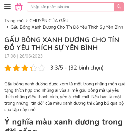
Skip to content
Trang chủ
CHUYỆN CỦA GẤU
Gấu Bông Xanh Dương Cho Tín Đồ Yêu Thích Sự Yên Bình
GẤU BÔNG XANH DƯƠNG CHO TÍN
ĐỒ YÊU THÍCH SỰ YÊN BÌNH
17:08 | 26/06/2023
3.3/5 - (32 bình chọn)
Gấu bông xanh dương được xem là một trong những món quà
tặng thích hợp cho những ai vừa si mê gấu bông mà lại yêu
thích những điều thanh bình, yên ả, chill chill. Nếu bạn là một
trong những “tín đồ” của màu xanh dương thì đừng bỏ qua bộ
sưu tập này nhé.
Ý nghĩa màu xanh dương trong