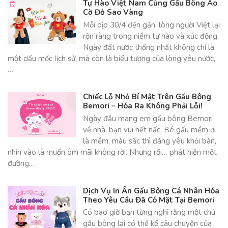
Tự Hào Việt Nam Cùng Gấu Bông Áo
Cờ Đỏ Sao Vàng
Mỗi dịp 30/4 đến gần, lòng người Việt lại
rộn ràng trong niềm tự hào và xúc động.
Ngày đất nước thống nhất không chỉ là
một dấu mốc lịch sử, mà còn là biểu tượng của lòng yêu nước,
…
Chiếc Lỗ Nhỏ Bí Mật Trên Gấu Bông
Bemori – Hóa Ra Không Phải Lỗi!
Ngày đầu mang em gấu bông Bemori
về nhà, bạn vui hết nấc. Bé gấu mềm ơi
là mềm, màu sắc thì đáng yêu khỏi bàn,
nhìn vào là muốn ôm mãi không rời. Nhưng rồi… phát hiện một
đường…
Dịch Vụ In Ấn Gấu Bông Cá Nhân Hóa
Theo Yêu Cầu Đã Có Mặt Tại Bemori
Có bao giờ bạn từng nghĩ rằng một chú
gấu bông lại có thể kể câu chuyện của