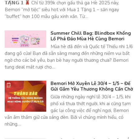
𝗧𝗔̣̆𝗡𝗚 𝟭
Chỉ từ 399k chọn gấu thả ga Hè 2025 này,
Bemori “mở tiệc” siêu hot với Mua 1 Tặng 1 – săn ngay
“buffet” hơn 100 mẫu gấu xinh xắn. Từ…
Summer Chill Bag: Blindbox Khổng
Lồ Phá Đảo Mùa Hè Cùng Bemori
Mùa hè đã đến và Quốc tế Thiếu nhi 1/6
đang gõ cửa! Bạn đã sẵn sàng mang đến những niềm vui bất
ngờ cho các bé yêu, bạn bè hay người thương chưa? Bemori
tung deal mát rượi cho…
Bemori Mở Xuyên Lễ 30/4 – 1/5 – Để
Gửi Gắm Yêu Thương Không Cần Chờ
Giữa những ngày nghỉ lễ 30/4 – 1/5, khi
phố xá thưa thớt người, khi ai cũng tạm
gác lại công việc để nghỉ ngơi, Bemori
vẫn âm thầm giữ cửa sáng đèn. Bởi vì chúng mình hiểu, có
những…