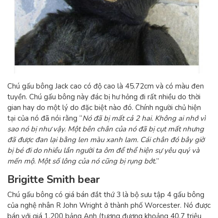
Chú gấu bông Jack cao có độ cao là 45.72cm và có màu đen
tuyền. Chú gấu bông này đác bị hư hỏng đi rất nhiều do thời
gian hay do một lý do đặc biệt nào đó. Chính người chủ hiện
tại của nó đã nói rằng “
Nó đã bị mất cả 2 hai. Không ai nhớ vì
sao nó bị như vậy. Một bên chân của nó đã bị cụt mất nhưng
đã được đan lại bằng len màu xanh lam. Cái chân đó bây giờ
bị bé đi do nhiều lần người ta ôm để thể hiện sự yêu quý và
mến mộ. Một số lông của nó cũng bị rụng bớt.
”
Brigitte Smith bear
Chú gấu bông có giá bán đắt thứ 3 là bộ sưu tập 4 gấu bông
của nghệ nhân R John Wright ở thành phố Worcester. Nó được
bán với giá 1.200 bảng Anh (tương đương khoảng 40,7 triệu