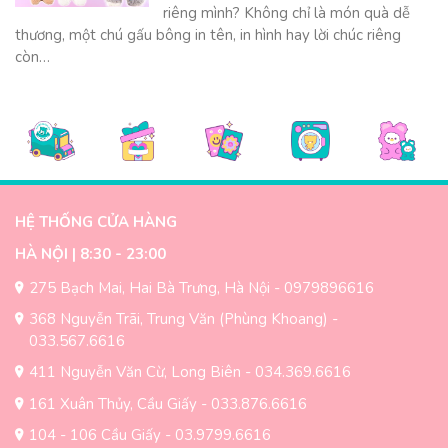
riêng mình? Không chỉ là món quà dễ
thương, một chú gấu bông in tên, in hình hay lời chúc riêng
còn…
HỆ THỐNG CỬA HÀNG
HÀ NỘI | 8:30 - 23:00
275 Bạch Mai, Hai Bà Trưng, Hà Nội - 0979896616
368 Nguyễn Trãi, Trung Văn (Phùng Khoang) -
033.567.6616
411 Nguyễn Văn Cừ, Long Biên - 034.369.6616
161 Xuân Thủy, Cầu Giấy - 033.876.6616
104 - 106 Cầu Giấy - 03.9799.6616