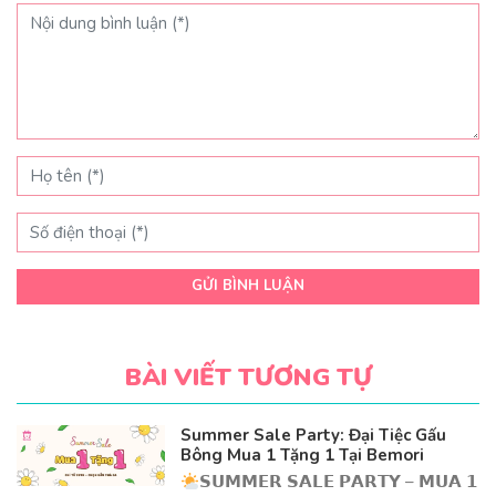
GỬI BÌNH LUẬN
BÀI VIẾT TƯƠNG TỰ
Summer Sale Party: Đại Tiệc Gấu
Bông Mua 1 Tặng 1 Tại Bemori
𝗦𝗨𝗠𝗠𝗘𝗥 𝗦𝗔𝗟𝗘 𝗣𝗔𝗥𝗧𝗬 – 𝗠𝗨𝗔 𝟭