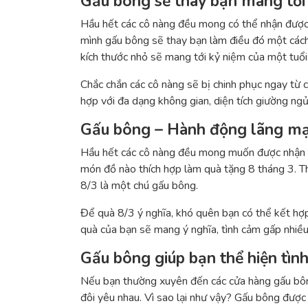
Gấu bông sẽ thay bạn mang tớ
Hầu hết các cô nàng đều mong có thể nhận được 
mình gấu bông sẽ thay bạn làm điều đó một cách
kích thước nhỏ sẽ mang tới kỷ niệm của một tuổi 
Chắc chắn các cô nàng sẽ bị chinh phục ngay từ 
hợp với đa dạng không gian, diện tích giường ng
Gấu bông – Hành động lãng mạ
Hầu hết các cô nàng đều mong muốn được nhận q
món đồ nào thích hợp làm quà tặng 8 tháng 3. Th
8/3 là một chú gấu bông.
Để quà 8/3 ý nghĩa, khó quên bạn có thể kết hợ
quà của bạn sẽ mang ý nghĩa, tình cảm gấp nhiều
Gấu bông giúp bạn thể hiện tì
Nếu bạn thường xuyên đến các cửa hàng gấu bông
đôi yêu nhau. Vì sao lại như vậy? Gấu bông được 