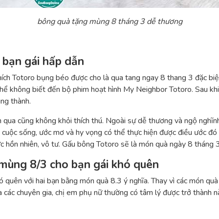
bông quà tặng mùng 8 tháng 3 dễ thương
 bạn gái hấp dẫn
thích Totoro bụng béo được cho là qua tang ngay 8 thang 3 đặc b
 thể không biết đến bộ phim hoạt hình My Neighbor Totoro. Sau kh
ung thành.
ìn qua cũng không khỏi thích thú. Ngoài sự dễ thương và ngộ nghĩ
vào cuộc sống, ước mơ và hy vọng có thể thực hiện được điều ước đ
c hồn nhiên, vô tư. Gấu bông Totoro sẽ là món quà ngày 8 tháng 3
mùng 8/3 cho bạn gái khó quên
ó quên với hai bạn bằng món quà 8.3 ý nghĩa. Thay vì các món quà
a các chuyên gia, chị em phụ nữ thường có tâm lý được trở thành 