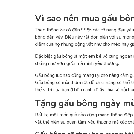
Vì sao nên mua gấu bôn
Theo thống kê có đến 99% các cô nàng đều yêu th
bông đến vậy. Điều này rất đơn giản với sự mỏn
điểm của họ nhưng động vật như chó mèo hay gấ
Đặc biệt gấu bông là một em bé vô cùng ngoan n
chúng như với người mà mình yêu thương.
Gấu bông lúc nào cũng mang lại cho nàng cảm gi
Gấu bông có mùi thơm rất dễ chịu, nàng có thể 
thế vị trí của bạn ở bên cạnh cô ấy chia sẻ nỗi bu
Tặng gấu bông ngày mùn
Bất kể một món quà nào cũng mang thông điệp, ý
vật thể hiện sự quan tâm, yêu thương mà các chàn