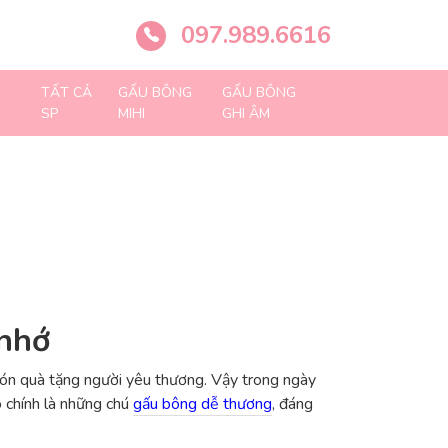
097.989.6616
TẤT CẢ
GẤU BÔNG
GẤU BÔNG
SP
MIHI
GHI ÂM
 nhớ
 món quà tặng người yêu thương. Vậy trong ngày
ó chính là những chú
gấu bông dễ thương
, đáng