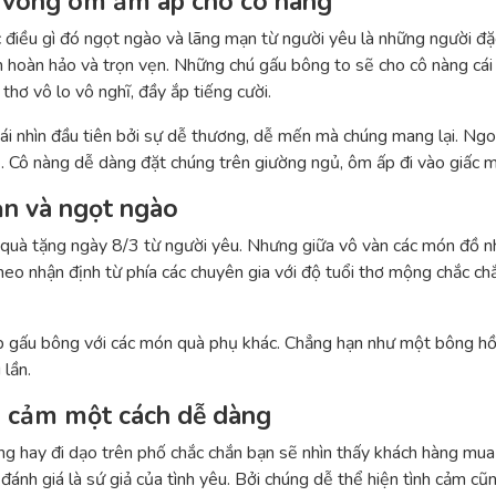
i vòng ôm ấm áp cho cô nàng
điều gì đó ngọt ngào và lãng mạn từ người yêu là những người đặ
 hoàn hảo và trọn vẹn. Những chú gấu bông to sẽ cho cô nàng cá
thơ vô lo vô nghĩ, đầy ắp tiếng cười.
cái nhìn đầu tiên bởi sự dễ thương, dễ mến mà chúng mang lại. Ngo
ủ. Cô nàng dễ dàng đặt chúng trên giường ngủ, ôm ấp đi vào giấc 
n và ngọt ngào
uà tặng ngày 8/3 từ người yêu. Nhưng giữa vô vàn các món đồ nh
eo nhận định từ phía các chuyên gia với độ tuổi thơ mộng chắc ch
p gấu bông với các món quà phụ khác. Chẳng hạn như một bông hồ
 lần.
nh cảm một cách dễ dàng
 hay đi dạo trên phố chắc chắn bạn sẽ nhìn thấy khách hàng mua 
đánh giá là sứ giả của tình yêu. Bởi chúng dễ thể hiện tình cảm cũn