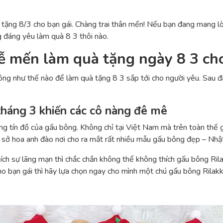
tặng 8/3 cho bạn gái. Chàng trai thân mến! Nếu bạn đang mang l
 đáng yêu làm quà 8 3 thôi nào.
 mến làm quà tặng ngày 8 3 cho
ng như thế nào để làm quà tặng 8 3 sắp tới cho người yêu. Sau 
háng 3 khiến các cô nàng đê mê
ng tín đồ của gấu bông. Không chỉ tại Việt Nam mà trên toàn thế g
 sở hoa anh đào nơi cho ra mắt rất nhiều mẫu gấu bông đẹp – Nhậ
ích sự lãng mạn thì chắc chắn không thể không thích gấu bông Ri
ho bạn gái thì hãy lựa chọn ngay cho mình một chú gấu bông Rila