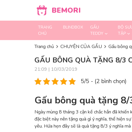
Skip to content
BEMORI
TRANG
BLINDBOX
GẤU
BỘ SƯ
CHỦ
TEDDY
TẬP
Trang chủ
CHUYỆN CỦA GẤU
Gấu bông qu
GẤU BÔNG QUÀ TẶNG 8/3 
21:09 | 10/03/2019
5/5 - (2 bình chọn)
Gấu bông quà tặng 8/3
Ngày mùng 8 tháng 3 cận kề chắc hẳn đã khiến kh
đặc biệt này nên tặng quà gì ý nghĩa, thể hiện s
yêu. Hứa hẹn đây sẽ là quà tặng 8/3 ý nghĩa mà