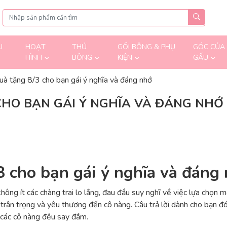
U
HOẠT
THÚ
GỐI BÔNG & PHỤ
GÓC CỦA
HÌNH
BÔNG
KIỆN
GẤU
à tặng 8/3 cho bạn gái ý nghĩa và đáng nhớ
CHO BẠN GÁI Ý NGHĨA VÀ ĐÁNG NHỚ
 cho bạn gái ý nghĩa và đáng
ông ít các chàng trai lo lắng, đau đầu suy nghĩ về việc lựa chọn
ự trân trọng và yêu thương đến cô nàng. Câu trả lời dành cho bạn đ
 các cô nàng đều say đắm.