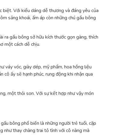
c biệt. Với kiểu dáng dễ thương và đáng yêu của
i ôm sảng khoái, ấm áp còn những chú gấu bông
ài ra gấu bông sở hữu kích thước gọn gàng, thích
mơ một cách dễ chịu.
ư váy vóc, giày dép, mỹ phẩm, hoa hồng liệu
ắn cô ấy sẽ hạnh phúc, rung động khi nhận qua
ng, một thỏi son. Với sự kết hợp như vậy món
gấu bông phổ biến là những người trẻ tuổi, cặp
g như thay chàng trai tỏ tình với cô nàng mà