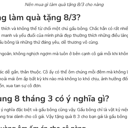
Nên mua gì làm quà tặng 8/3 cho nàng
g làm quà tặng 8/3?
ích và không thể từ chối một chú gấu bông. Chắc hẳn có rất nhiều 
g manh và yếu đuối của mình phải đẹp thường thích những điều lãn
u bông là những thứ đáng yêu, dễ thương vô cùng.
goãn, không nghịch ngợm mà luôn ở bên cạnh cô gái mỗi khi không
ác dễ gần, thân thuộc. Cô ấy có thể ôm chúng mỗi đêm mà không lo
thoải mái ôm ấp bất kỳ khi nào mà không lo khó chịu, ảnh hưởng 
ồn, xua tan sự cô đơn.
g 8 tháng 3 có ý nghĩa gì?
 nghĩa đặc biệt và gấu bông cũng vậy. Gấu bông chỉ là vật kỷ niệ
g trai dành cho cô gái. Vậy tặng quà 8 3 cho bạn gái là gấu bông 