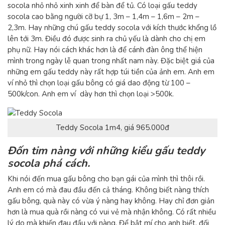
socola nhỏ nhỏ xinh xinh để bàn để tủ. Có loại gấu teddy
socola cao bằng người cỡ bự 1, 3m – 1,4m – 1,6m – 2m –
2,3m. Hay những chú gấu teddy socola với kích thước khổng lồ
lên tới 3m. Điều đó được sinh ra chủ yếu là dành cho chị em
phụ nữ. Hay nói cách khác hơn là để cánh đàn ông thể hiện
mình trong ngày lễ quan trong nhất nam này. Đặc biệt giá của
những em gấu teddy này rất hợp túi tiền của ảnh em. Anh em
ví nhỏ thì chọn loại gấu bông có giá dao động từ 100 –
500k/con. Anh em ví dày hơn thì chọn loại >500k.
Teddy Socola 1m4, giá 965.000đ
Đốn tim nàng với những kiểu gấu teddy
socola phá cách.
Khi nói đến mua gấu bông cho bạn gái của mình thì thôi rồi.
Anh em có mà đau đầu đến cả tháng. Không biết nàng thích
gấu bông, quà này có vừa ý nàng hay không. Hay chỉ đơn giản
hơn là mua quà rồi nàng có vui vẻ mà nhận không. Có rất nhiều
lý do mà khiến đau đầu với nàng. Để bật mí cho anh biết, đối