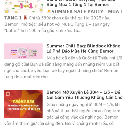
Bông Mua 1 Tặng 1 Tại Bemori
𝗦𝗨𝗠𝗠𝗘𝗥 𝗦𝗔𝗟𝗘 𝗣𝗔𝗥𝗧𝗬 – 𝗠𝗨𝗔 𝟭
𝗧𝗔̣̆𝗡𝗚 𝟭
Chỉ từ 399k chọn gấu thả ga Hè 2025 này,
Bemori “mở tiệc” siêu hot với Mua 1 Tặng 1 – săn ngay
“buffet” hơn 100 mẫu gấu xinh xắn. Từ…
Summer Chill Bag: Blindbox Khổng
Lồ Phá Đảo Mùa Hè Cùng Bemori
Mùa hè đã đến và Quốc tế Thiếu nhi 1/6
đang gõ cửa! Bạn đã sẵn sàng mang đến những niềm vui bất
ngờ cho các bé yêu, bạn bè hay người thương chưa? Bemori
tung deal mát rượi cho…
Bemori Mở Xuyên Lễ 30/4 – 1/5 – Để
Gửi Gắm Yêu Thương Không Cần Chờ
Giữa những ngày nghỉ lễ 30/4 – 1/5, khi
phố xá thưa thớt người, khi ai cũng tạm
gác lại công việc để nghỉ ngơi, Bemori
vẫn âm thầm giữ cửa sáng đèn. Bởi vì chúng mình hiểu, có