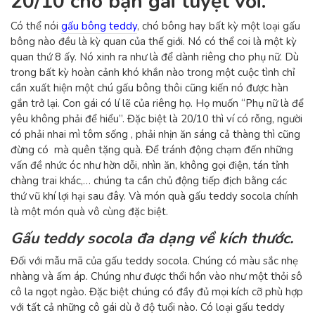
20/10 cho bạn gái tuyệt vời.
Có thể nói
gấu bông teddy
, chó bông hay bất kỳ một loại gấu
bông nào đều là kỳ quan của thế giới. Nó có thể coi là một kỳ
quan thứ 8 ấy. Nó xinh ra như là để dành riêng cho phụ nữ. Dù
trong bất kỳ hoàn cảnh khó khắn nào trong một cuộc tình chỉ
cần xuất hiện một chú gấu bông thôi cũng kiến nó được hàn
gắn trở lại. Con gái có lí lẽ của riêng họ. Họ muốn “Phụ nữ là để
yêu không phải để hiểu”. Đặc biệt là 20/10 thì ví có rỗng, người
có phải nhai mì tôm sống , phải nhịn ăn sáng cả thàng thì cũng
đừng có mà quên tặng quà. Để tránh động chạm đến những
vấn đề nhức óc như hờn dỗi, nhìn ăn, không gọi điện, tán tỉnh
chàng trai khác,… chúng ta cần chủ động tiếp địch bằng các
thứ vũ khí lợi hại sau đây. Và món quà gấu teddy socola chính
là một món quà vô cùng đặc biệt.
Gấu teddy socola đa dạng về kích thước.
Đối với mẫu mã của gấu teddy socola. Chúng có màu sắc nhẹ
nhàng và ấm áp. Chúng như được thổi hồn vào như một thỏi sô
cô la ngọt ngào. Đặc biệt chúng có đầy đủ mọi kích cỡ phù hợp
với tất cả những cô gái dù ở độ tuổi nào. Có loại gấu teddy