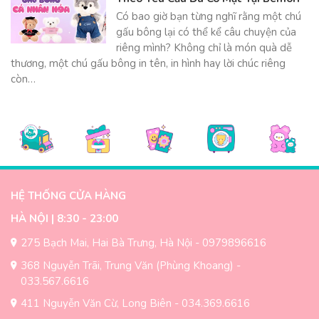
Có bao giờ bạn từng nghĩ rằng một chú
gấu bông lại có thể kể câu chuyện của
riêng mình? Không chỉ là món quà dễ
thương, một chú gấu bông in tên, in hình hay lời chúc riêng
còn…
HỆ THỐNG CỬA HÀNG
HÀ NỘI | 8:30 - 23:00
275 Bạch Mai, Hai Bà Trưng, Hà Nội - 0979896616
368 Nguyễn Trãi, Trung Văn (Phùng Khoang) -
033.567.6616
411 Nguyễn Văn Cừ, Long Biên - 034.369.6616