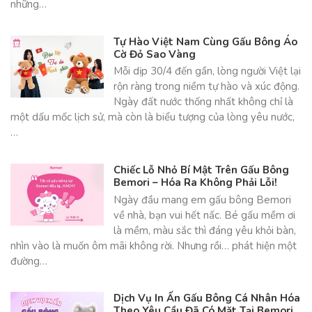
những…
Tự Hào Việt Nam Cùng Gấu Bông Áo
Cờ Đỏ Sao Vàng
Mỗi dịp 30/4 đến gần, lòng người Việt lại
rộn ràng trong niềm tự hào và xúc động.
Ngày đất nước thống nhất không chỉ là
một dấu mốc lịch sử, mà còn là biểu tượng của lòng yêu nước,
…
Chiếc Lỗ Nhỏ Bí Mật Trên Gấu Bông
Bemori – Hóa Ra Không Phải Lỗi!
Ngày đầu mang em gấu bông Bemori
về nhà, bạn vui hết nấc. Bé gấu mềm ơi
là mềm, màu sắc thì đáng yêu khỏi bàn,
nhìn vào là muốn ôm mãi không rời. Nhưng rồi… phát hiện một
đường…
Dịch Vụ In Ấn Gấu Bông Cá Nhân Hóa
Theo Yêu Cầu Đã Có Mặt Tại Bemori